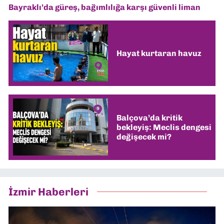
Bayraklı’da güreş, bağımlılığa karşı güvenli liman
Hayat kurtaran havuz
Balçova’da kritik
bekleyiş: Meclis dengesi
değişecek mi?
İzmir Haberleri