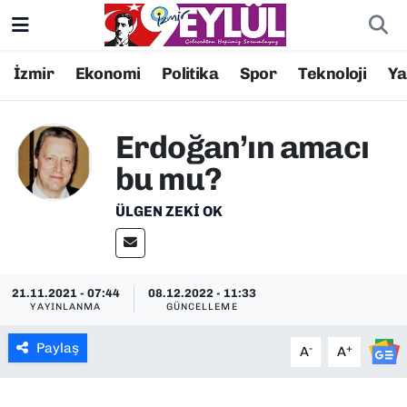
Resmi İlanlar
Konak Nöbetçi Eczaneler
İzmir
Ekonomi
Politika
Spor
Teknoloji
Y
BİLİM
Konak Hava Durumu
Erdoğan’ın amacı
DÜNYA
Konak Trafik Yoğunluk Haritası
bu mu?
EĞİTİM
Süper Lig Puan Durumu ve Fikstür
ÜLGEN ZEKI OK
EKONOMİ
Tüm Manşetler
21.11.2021 - 07:44
08.12.2022 - 11:33
KÜLTÜR SANAT
Son Dakika Haberleri
YAYINLANMA
GÜNCELLEME
MAGAZİN
Haber Arşivi
Paylaş
-
+
A
A
POLİTİKA