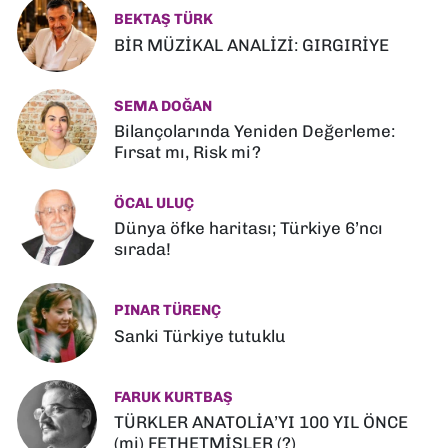
BEKTAŞ TÜRK
BİR MÜZİKAL ANALİZİ: GIRGIRİYE
SEMA DOĞAN
Bilançolarında Yeniden Değerleme:
Fırsat mı, Risk mi?
ÖCAL ULUÇ
Dünya öfke haritası; Türkiye 6’ncı
sırada!
PINAR TÜRENÇ
Sanki Türkiye tutuklu
FARUK KURTBAŞ
TÜRKLER ANATOLİA’YI 100 YIL ÖNCE
(mi) FETHETMİŞLER (?)