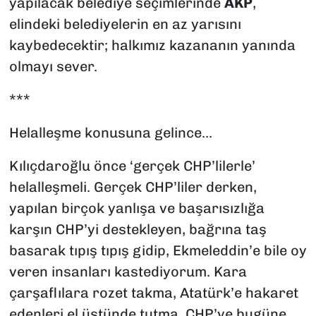
yapılacak belediye seçimlerinde
AKP
,
elindeki belediyelerin en az yarısını
kaybedecektir; halkımız kazananın yanında
olmayı sever.
***
Helalleşme konusuna gelince…
Kılıçdaroğlu önce ‘gerçek CHP’lilerle’
helalleşmeli. Gerçek CHP’liler derken,
yapılan birçok yanlışa ve başarısızlığa
karşın CHP’yi destekleyen, bağrına taş
basarak tıpış tıpış gidip, Ekmeleddin’e bile oy
veren insanları kastediyorum. Kara
çarşaflılara rozet takma, Atatürk’e hakaret
edenleri el üstünde tutma, CHP’ye bugüne