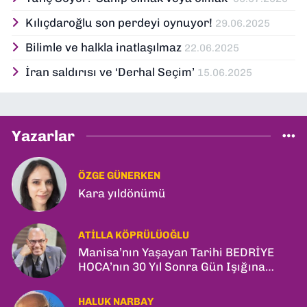
Kılıçdaroğlu son perdeyi oynuyor!
29.06.2025
Bilimle ve halkla inatlaşılmaz
22.06.2025
İran saldırısı ve ‘Derhal Seçim’
15.06.2025
Yazarlar
ÖZGE GÜNERKEN
Kara yıldönümü
ATILLA KÖPRÜLÜOĞLU
Manisa’nın Yaşayan Tarihi BEDRİYE
HOCA’nın 30 Yıl Sonra Gün Işığına
Çıkan Son Kitabı; “YİTİRİLMİŞ YILLAR”
HALUK NARBAY