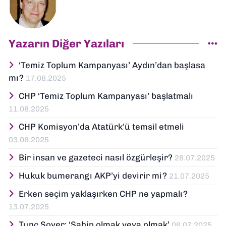
Yazarın Diğer Yazıları
‘Temiz Toplum Kampanyası’ Aydın’dan başlasa
mı?
17.08.2025
CHP ‘Temiz Toplum Kampanyası’ başlatmalı
11.08.2025
CHP Komisyon’da Atatürk’ü temsil etmeli
03.08.2025
Bir insan ve gazeteci nasıl özgürleşir?
28.07.2025
Hukuk bumerangı AKP’yi devirir mi?
21.07.2025
Erken seçim yaklaşırken CHP ne yapmalı?
13.07.2025
Tunç Soyer: ‘Sahip olmak veya olmak’
06.07.2025