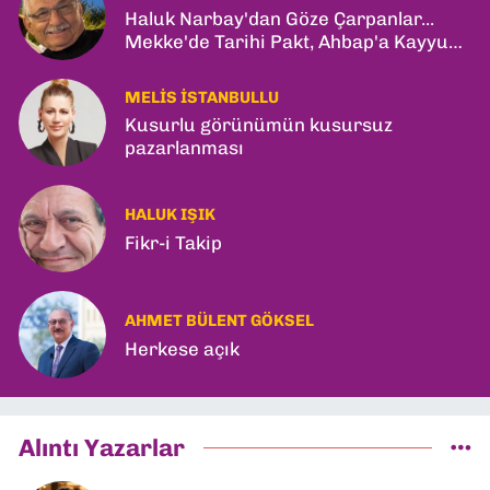
Haluk Narbay'dan Göze Çarpanlar...
Mekke'de Tarihi Pakt, Ahbap'a Kayyum
ve Kerkük Hamlesi!
MELIS İSTANBULLU
Kusurlu görünümün kusursuz
pazarlanması
HALUK IŞIK
Fikr-i Takip
AHMET BÜLENT GÖKSEL
Herkese açık
Alıntı Yazarlar