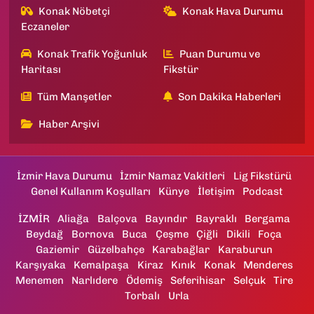
Konak Nöbetçi
Konak Hava Durumu
Eczaneler
Konak Trafik Yoğunluk
Puan Durumu ve
Haritası
Fikstür
Tüm Manşetler
Son Dakika Haberleri
Haber Arşivi
İzmir Hava Durumu
İzmir Namaz Vakitleri
Lig Fikstürü
Genel Kullanım Koşulları
Künye
İletişim
Podcast
İZMİR
Aliağa
Balçova
Bayındır
Bayraklı
Bergama
Beydağ
Bornova
Buca
Çeşme
Çiğli
Dikili
Foça
Gaziemir
Güzelbahçe
Karabağlar
Karaburun
Karşıyaka
Kemalpaşa
Kiraz
Kınık
Konak
Menderes
Menemen
Narlıdere
Ödemiş
Seferihisar
Selçuk
Tire
Torbalı
Urla