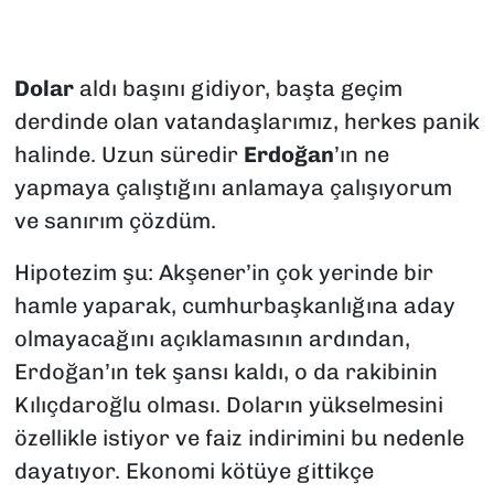
SAĞLIK
Dolar
aldı başını gidiyor, başta geçim
SPOR
derdinde olan vatandaşlarımız, herkes panik
TEKNOLOJİ
halinde. Uzun süredir
Erdoğan
’ın ne
yapmaya çalıştığını anlamaya çalışıyorum
YAŞAM
ve sanırım çözdüm.
YEREL YÖNETİMLER
Hipotezim şu: Akşener’in çok yerinde bir
hamle yaparak, cumhurbaşkanlığına aday
olmayacağını açıklamasının ardından,
Erdoğan’ın tek şansı kaldı, o da rakibinin
Kılıçdaroğlu olması. Doların yükselmesini
özellikle istiyor ve faiz indirimini bu nedenle
dayatıyor. Ekonomi kötüye gittikçe