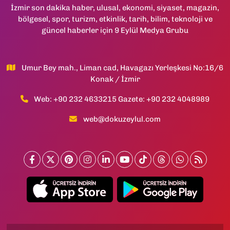
İzmir son dakika haber, ulusal, ekonomi, siyaset, magazin,
bölgesel, spor, turizm, etkinlik, tarih, bilim, teknoloji ve
güncel haberler için 9 Eylül Medya Grubu
Umur Bey mah., Liman cad, Havagazı Yerleşkesi No:16/6
Konak / İzmir
Web: +90 232 4633215 Gazete: +90 232 4048989
web@dokuzeylul.com