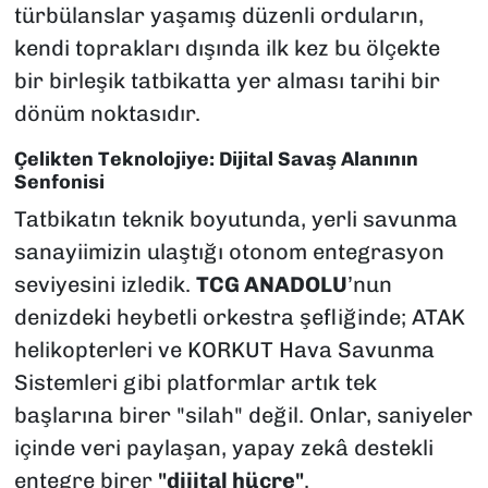
türbülanslar yaşamış düzenli orduların,
kendi toprakları dışında ilk kez bu ölçekte
bir birleşik tatbikatta yer alması tarihi bir
dönüm noktasıdır.
Çelikten Teknolojiye: Dijital Savaş Alanının
Senfonisi
Tatbikatın teknik boyutunda, yerli savunma
sanayiimizin ulaştığı otonom entegrasyon
seviyesini izledik.
TCG ANADOLU
’nun
denizdeki heybetli orkestra şefliğinde; ATAK
helikopterleri ve KORKUT Hava Savunma
Sistemleri gibi platformlar artık tek
başlarına birer "silah" değil. Onlar, saniyeler
içinde veri paylaşan, yapay zekâ destekli
entegre birer
"dijital hücre"
.