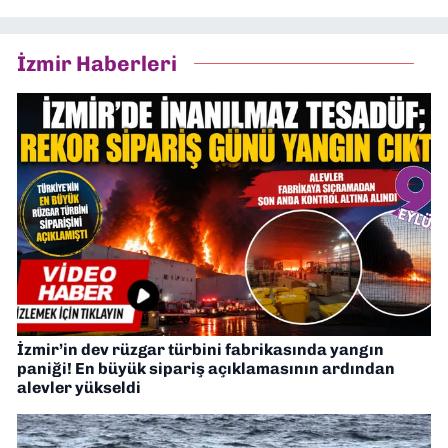
İzmir Haberleri
İzmir’in dev rüzgar türbini fabrikasında yangın
paniği! En büyük sipariş açıklamasının ardından
alevler yükseldi