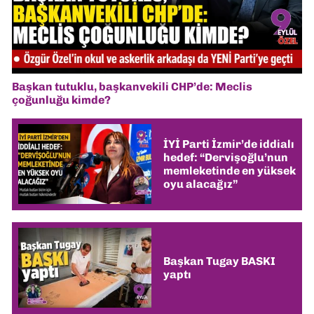
Başkan tutuklu, başkanvekili CHP’de: Meclis
çoğunluğu kimde?
İYİ Parti İzmir’de iddialı
hedef: “Dervişoğlu’nun
memleketinde en yüksek
oyu alacağız”
Başkan Tugay BASKI
yaptı