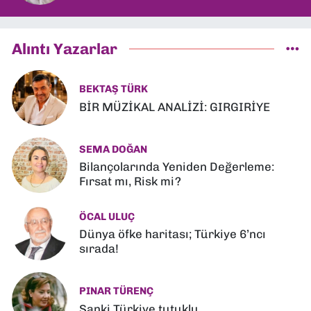
Alıntı Yazarlar
BEKTAŞ TÜRK
BİR MÜZİKAL ANALİZİ: GIRGIRİYE
SEMA DOĞAN
Bilançolarında Yeniden Değerleme:
Fırsat mı, Risk mi?
ÖCAL ULUÇ
Dünya öfke haritası; Türkiye 6’ncı
sırada!
PINAR TÜRENÇ
Sanki Türkiye tutuklu