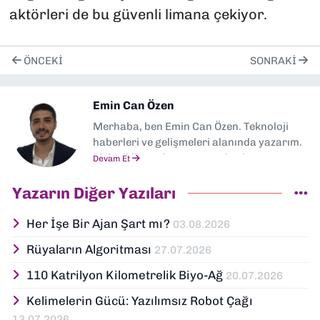
aktörleri de bu güvenli limana çekiyor.
ÖNCEKI
SONRAKI
Emin Can Özen
Merhaba, ben Emin Can Özen. Teknoloji
haberleri ve gelişmeleri alanında yazarım.
Elektrikli araçlar, yapay zeka, inovasyon ve
Devam Et
sektör trendleri en çok ilgi duyduğum
konular arasında yer alıyor.
Yazarın Diğer Yazıları
Dokuzeylul.com’da yazar olarak görev
yapıyorum. Güncel olayları tarafsız,
Her İşe Bir Ajan Şart mı?
03.08.2026
araştırmacı ve analitik bir bakışla ele
Rüyaların Algoritması
27.07.2026
alıyor; İzmir’den teknoloji dünyasına dair
yorumlarımı paylaşıyorum. Takipte kalın!
110 Katrilyon Kilometrelik Biyo-Ağ
20.07.2026
🚀
Kelimelerin Gücü: Yazılımsız Robot Çağı
13.07.2026