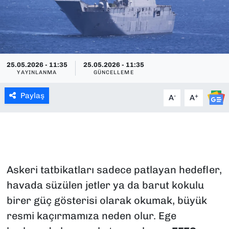
SAĞLIK
SPOR
25.05.2026 - 11:35
25.05.2026 - 11:35
TEKNOLOJİ
YAYINLANMA
GÜNCELLEME
Paylaş
YAŞAM
-
+
A
A
YEREL YÖNETİMLER
Askeri tatbikatları sadece patlayan hedefler,
havada süzülen jetler ya da barut kokulu
birer güç gösterisi olarak okumak, büyük
resmi kaçırmamıza neden olur. Ege