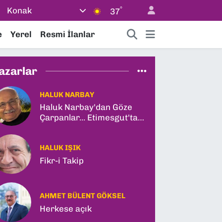
°
Konak
37
e
Yerel
Resmi İlanlar
azarlar
HALUK NARBAY
Haluk Narbay'dan Göze
Çarpanlar... Etimesgut'ta
Şok Tutuklama ve
Ankara'da Şam Zirvesi!
HALUK IŞIK
Fikr-i Takip
AHMET BÜLENT GÖKSEL
Herkese açık