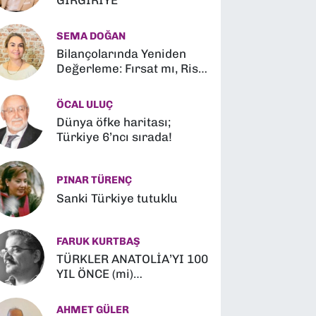
GIRGIRİYE
SEMA DOĞAN
Bilançolarında Yeniden
Değerleme: Fırsat mı, Risk
mi?
ÖCAL ULUÇ
Dünya öfke haritası;
Türkiye 6’ncı sırada!
PINAR TÜRENÇ
Sanki Türkiye tutuklu
FARUK KURTBAŞ
TÜRKLER ANATOLİA’YI 100
YIL ÖNCE (mi)
FETHETMİŞLER (?)
AHMET GÜLER