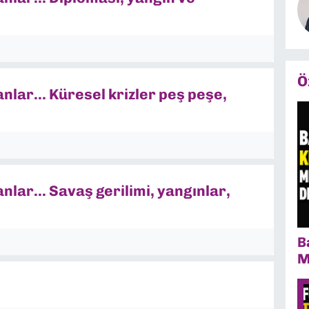
Ö
lar... Küresel krizler peş peşe,
lar... Savaş gerilimi, yangınlar,
B
M