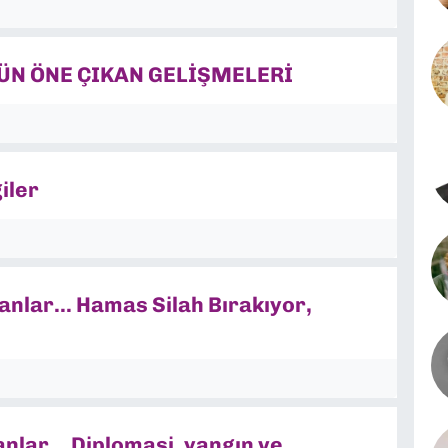
ÜN ÖNE ÇIKAN GELİŞMELERİ
iler
nlar... Hamas Silah Bırakıyor,
lar... Diplomasi, yangın ve