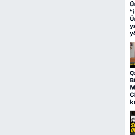
Ü
“
Ü
y
y
Ç
B
M
C
k