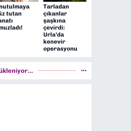
nutulmaya
Tarladan
üz tutan
çıkanlar
anatı
şaşkına
muzladı!
çevirdi:
Urla’da
kenevir
operasyonu
ükleniyor...