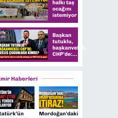
halkı taş
ocağını
istemiyor
Başkan
tutuklu,
başkanvekili
CHP’de:
Meclis
çoğunluğu
kimde?
zmir Haberleri
tatürk’ün
Mordoğan’daki