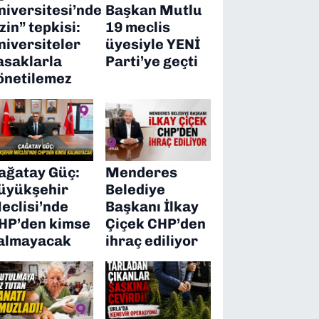
niversitesi’nde
Başkan Mutlu
izin” tepkisi:
19 meclis
niversiteler
üyesiyle YENİ
asaklarla
Parti’ye geçti
önetilemez
ağatay Güç:
Menderes
üyükşehir
Belediye
eclisi’nde
Başkanı İlkay
HP’den kimse
Çiçek CHP’den
almayacak
ihraç ediliyor