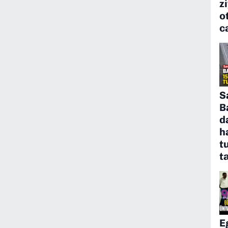
z
o
c
S
B
d
h
t
t
E