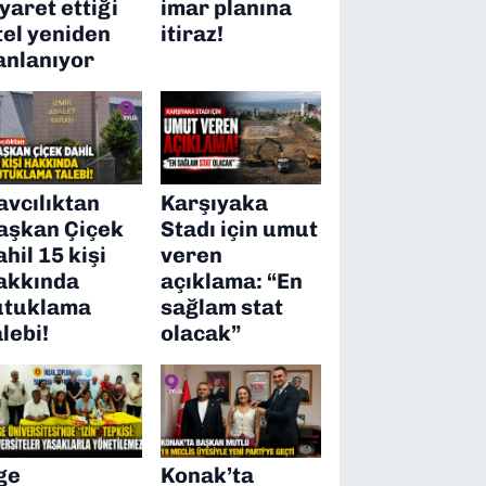
iyaret ettiği
imar planına
tel yeniden
itiraz!
anlanıyor
avcılıktan
Karşıyaka
aşkan Çiçek
Stadı için umut
ahil 15 kişi
veren
akkında
açıklama: “En
utuklama
sağlam stat
alebi!
olacak”
ge
Konak’ta