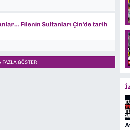
ar... Filenin Sultanları Çin’de tarih
 FAZLA GÖSTER
İ
A