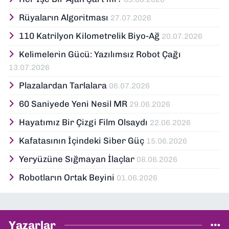
araştırmacı ve analitik bir bakışla ele
Rüyaların Algoritması
27.07.2026
alıyor; İzmir’den teknoloji dünyasına dair
yorumlarımı paylaşıyorum. Takipte kalın!
110 Katrilyon Kilometrelik Biyo-Ağ
20.07.2026
🚀
Kelimelerin Gücü: Yazılımsız Robot Çağı
13.07.2026
Plazalardan Tarlalara
06.07.2026
60 Saniyede Yeni Nesil MR
29.06.2026
Hayatımız Bir Çizgi Film Olsaydı
22.06.2026
Kafatasının İçindeki Siber Güç
15.06.2026
Yeryüzüne Sığmayan İlaçlar
08.06.2026
Robotların Ortak Beyini
01.06.2026
Yazarlar