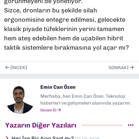
görünmeyeni de yönetiyor.
Sizce, dronların bu şekilde silah
ergonomisine entegre edilmesi, gelecekte
klasik piyade tüfeklerinin yerini tamamen
hem ateş edebilen hem de uçabilen hibrit
taktik sistemlere bırakmasına yol açar mı?
ÖNCEKI
SONRAKI
Emin Can Özen
Merhaba, ben Emin Can Özen. Teknoloji
haberleri ve gelişmeleri alanında yazarım.
Elektrikli araçlar, yapay zeka, inovasyon ve
Devam Et
sektör trendleri en çok ilgi duyduğum
konular arasında yer alıyor.
Yazarın Diğer Yazıları
Dokuzeylul.com’da yazar olarak görev
yapıyorum. Güncel olayları tarafsız,
Her İşe Bir Ajan Şart mı?
03.08.2026