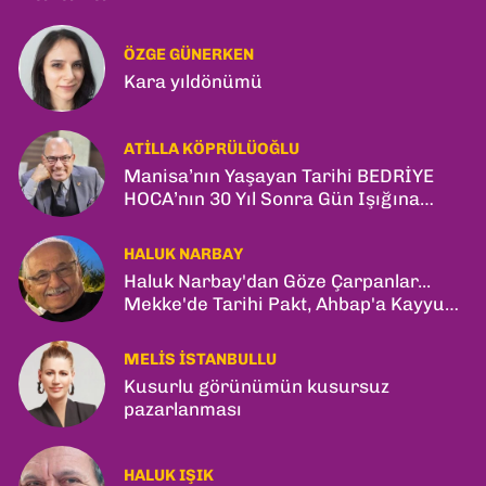
ÖZGE GÜNERKEN
Kara yıldönümü
ATILLA KÖPRÜLÜOĞLU
Manisa’nın Yaşayan Tarihi BEDRİYE
HOCA’nın 30 Yıl Sonra Gün Işığına
Çıkan Son Kitabı; “YİTİRİLMİŞ YILLAR”
HALUK NARBAY
Haluk Narbay'dan Göze Çarpanlar...
Mekke'de Tarihi Pakt, Ahbap'a Kayyum
ve Kerkük Hamlesi!
MELIS İSTANBULLU
Kusurlu görünümün kusursuz
pazarlanması
HALUK IŞIK