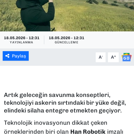
SAĞLIK
SPOR
18.05.2026 - 12:31
18.05.2026 - 12:31
TEKNOLOJİ
YAYINLANMA
GÜNCELLEME
Paylaş
YAŞAM
-
+
A
A
YEREL YÖNETİMLER
Artık geleceğin savunma konseptleri,
teknolojiyi askerin sırtındaki bir yüke değil,
elindeki silaha entegre etmekten geçiyor.
Teknolojik inovasyonun dikkat çeken
örneklerinden biri olan
Han Robotik
imzalı