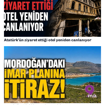
Atatürk’ün ziyaret ettiği otel yeniden canlanıyor