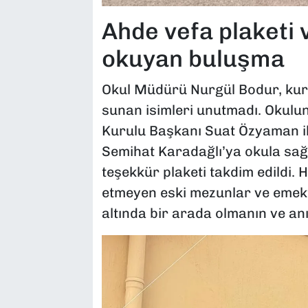
Ahde vefa plaketi
okuyan buluşma
Okul Müdürü Nurgül Bodur, kuru
sunan isimleri unutmadı. Okulu
Kurulu Başkanı Suat Özyaman il
Semihat Karadağlı’ya okula sağl
teşekkür plaketi takdim edildi.
etmeyen eski mezunlar ve emekta
altında bir arada olmanın ve an