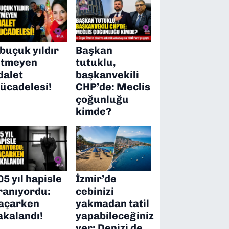
 buçuk yıldır
Başkan
itmeyen
tutuklu,
dalet
başkanvekili
ücadelesi!
CHP’de: Meclis
çoğunluğu
kimde?
05 yıl hapisle
İzmir’de
ranıyordu:
cebinizi
açarken
yakmadan tatil
akalandı!
yapabileceğiniz
yer: Denizi de