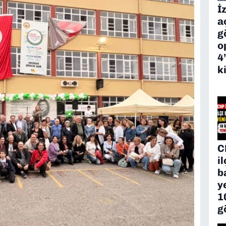
İ
a
g
o
4
k
C
i
b
y
1
g