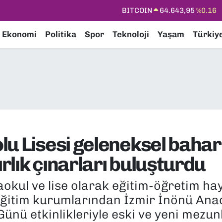
DOLAR
47,6006
%0.06
EURO
55,0250
%0.02
Ekonomi
Politika
Spor
Teknoloji
Yaşam
Türkiy
STERLİN
64,2398
%0.2
GRAM ALTIN
6500.87
%0.12
BİST100
13.799
%70
BITCOIN
64.643,95
%0.16
u Lisesi geleneksel bahar 
lık çınarları buluşturdu
taokul ve lise olarak eğitim-öğretim h
eğitim kurumlarından İzmir İnönü Anad
ünü etkinlikleriyle eski ve yeni mezunl