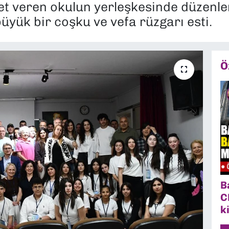
et veren okulun yerleşkesinde düzenle
yük bir coşku ve vefa rüzgarı esti.
Ö
B
C
k