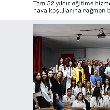
Tam 52 yıldır eğitime hizm
SAĞLIK
hava koşullarına rağmen bü
SPOR
TEKNOLOJİ
YAŞAM
YEREL YÖNETİMLER