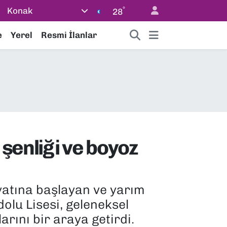
°
Konak
28
e
Yerel
Resmi İlanlar
şenliği ve boyoz
ayatına başlayan ve yarım
olu Lisesi, geleneksel
arını bir araya getirdi.