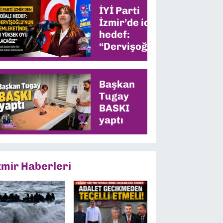
İYİ Parti
İzmir’de iddialı
hedef:
“Dervişoğlu’nun
memleketinde
en yüksek oyu
alacağız”
Başkan
Tugay
BASKI
yaptı
zmir Haberleri