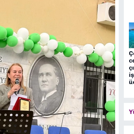
Ç
c
ç
i
ü
Y