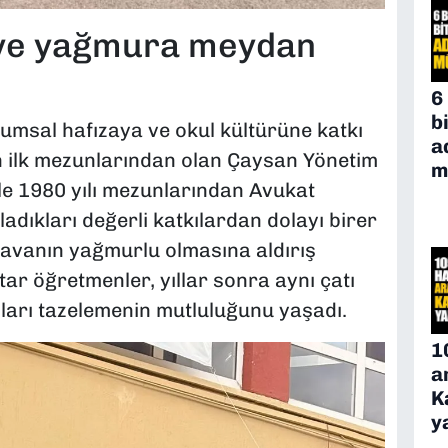
 ve yağmura meydan
6
b
msal hafızaya ve okul kültürüne katkı
a
n ilk mezunlarından olan Çaysan Yönetim
m
e 1980 yılı mezunlarından Avukat
adıkları değerli katkılardan dolayı birer
 Havanın yağmurlu olmasına aldırış
r öğretmenler, yıllar sonra aynı çatı
ıları tazelemenin mutluluğunu yaşadı.
1
a
K
y