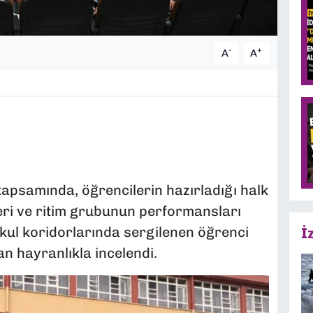
-
+
A
A
apsamında, öğrencilerin hazırladığı halk
eri ve ritim grubunun performansları
 Okul koridorlarında sergilenen öğrenci
İ
an hayranlıkla incelendi.