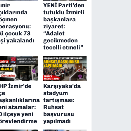
zmir
YENİ Parti’den
çıklarında
tutuklu İzmirli
öçmen
başkanlara
perasyonu:
ziyaret:
’ü çocuk 73
“Adalet
işi yakalandı
gecikmeden
tecelli etmeli”
HP İzmir’de
Karşıyaka’da
lçe
stadyum
aşkanlıklarına
tartışması:
eni atamalar:
Ruhsat
0 ilçeye yeni
başvurusu
örevlendirme
yapılmadı