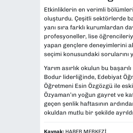
Etkinliklerin en verimli bölümler
oluşturdu. Çeşitli sektörlerde 
yanı sıra farklı kurumlardan da
profesyoneller, lise öğrencileri
yapan gençlere deneyimlerini a
seçimi konusundaki sorularını y
Yarım asırlık okulun bu başarı
Bodur liderliğinde, Edebiyat Öğ
Öğretmeni Esin Özgözgü ile esk
Özyaman’ın yoğun gayret ve katk
geçen şenlik haftasının ardınd
okuldan mutlu bir şekilde ayrıldı
Kaynak:
HABER MERKEZİ