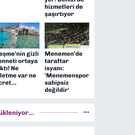
hizmetleri de
şaşırtıyor
eşme’nin gizli
Menemen’de
enneti ortaya
taraftar
ıktı! Ne
isyanı:
şletme var ne
'Menemenspor
cret…
sahipsiz
değildir'
ükleniyor...