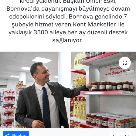
kredi yüklendi. Başkan Ömer Eşki,
Bornova’da dayanışmayı büyütmeye devam
SAĞLIK
edeceklerini söyledi. Bornova genelinde 7
şubeyle hizmet veren Kent Marketler ile
SPOR
yaklaşık 3500 aileye her ay düzenli destek
sağlanıyor.
TEKNOLOJİ
YAŞAM
YEREL YÖNETİMLER
Paylaş
-
+