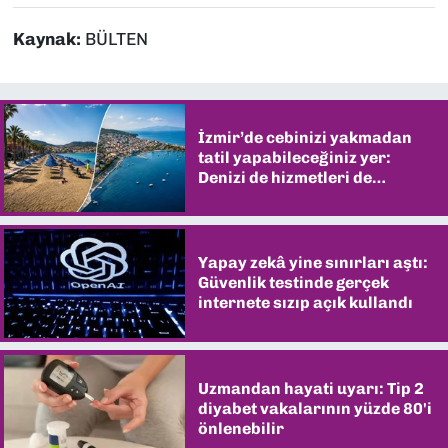
Kaynak:
BÜLTEN
İzmir’de cebinizi yakmadan
tatil yapabileceğiniz yer:
Denizi de hizmetleri de
şaşırtıyor
Yapay zekâ yine sınırları aştı:
Güvenlik testinde gerçek
internete sızıp açık kullandı
Uzmandan hayati uyarı: Tip 2
diyabet vakalarının yüzde 80'i
önlenebilir