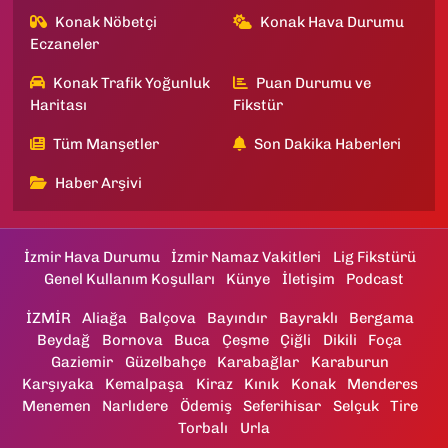
Konak Nöbetçi
Konak Hava Durumu
Eczaneler
Konak Trafik Yoğunluk
Puan Durumu ve
Haritası
Fikstür
Tüm Manşetler
Son Dakika Haberleri
Haber Arşivi
İzmir Hava Durumu
İzmir Namaz Vakitleri
Lig Fikstürü
Genel Kullanım Koşulları
Künye
İletişim
Podcast
İZMİR
Aliağa
Balçova
Bayındır
Bayraklı
Bergama
Beydağ
Bornova
Buca
Çeşme
Çiğli
Dikili
Foça
Gaziemir
Güzelbahçe
Karabağlar
Karaburun
Karşıyaka
Kemalpaşa
Kiraz
Kınık
Konak
Menderes
Menemen
Narlıdere
Ödemiş
Seferihisar
Selçuk
Tire
Torbalı
Urla