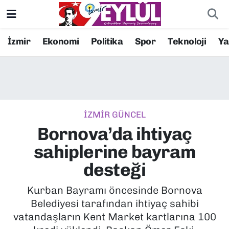
Resmi İlanlar
Konak Nöbetçi Eczaneler
İzmir
Ekonomi
Politika
Spor
Teknoloji
Y
BİLİM
Konak Hava Durumu
DÜNYA
Konak Trafik Yoğunluk Haritası
İZMİR GÜNCEL
EĞİTİM
Süper Lig Puan Durumu ve Fikstür
Bornova’da ihtiyaç
EKONOMİ
Tüm Manşetler
sahiplerine bayram
desteği
KÜLTÜR SANAT
Son Dakika Haberleri
Kurban Bayramı öncesinde Bornova
MAGAZİN
Haber Arşivi
Belediyesi tarafından ihtiyaç sahibi
vatandaşların Kent Market kartlarına 100
POLİTİKA