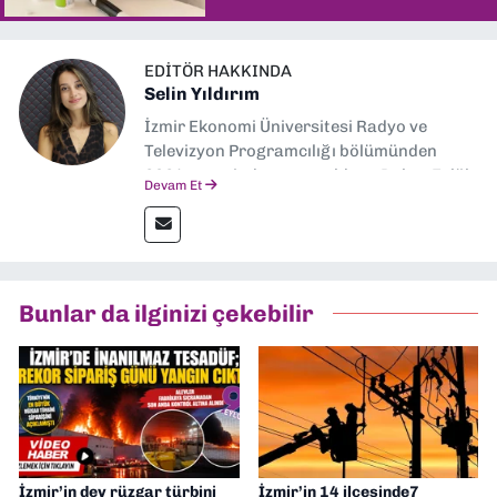
EDITÖR HAKKINDA
Selin Yıldırım
İzmir Ekonomi Üniversitesi Radyo ve
Televizyon Programcılığı bölümünden
2024 senesinde mezun oldum. Dokuz Eylül
Devam Et
Gazetesi'nde spor yazarlığı yaparken,
editörlük görevini de üstleniyorum.
Bunlar da ilginizi çekebilir
İzmir’in dev rüzgar türbini
İzmir’in 14 ilçesinde7