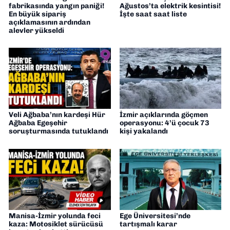
fabrikasında yangın paniği!
Ağustos’ta elektrik kesintisi!
En büyük sipariş
İşte saat saat liste
açıklamasının ardından
alevler yükseldi
Veli Ağbaba’nın kardeşi Hür
İzmir açıklarında göçmen
Ağbaba Egeşehir
operasyonu: 4’ü çocuk 73
soruşturmasında tutuklandı
kişi yakalandı
Manisa-İzmir yolunda feci
Ege Üniversitesi’nde
kaza: Motosiklet sürücüsü
tartışmalı karar