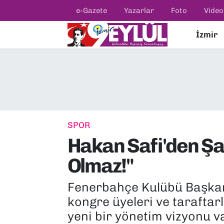
e-Gazete
Yazarlar
Foto
Video
İzmir
Resmi İlanlar
Konak Nöbetçi Eczaneler
BİLİM
Konak Hava Durumu
DÜNYA
Konak Trafik Yoğunluk Haritası
EĞİTİM
Süper Lig Puan Durumu ve Fikstür
SPOR
Hakan Safi'den Şa
EKONOMİ
Tüm Manşetler
Olmaz!"
KÜLTÜR SANAT
Son Dakika Haberleri
Fenerbahçe Kulübü Başkan
MAGAZİN
Haber Arşivi
kongre üyeleri ve taraftar
yeni bir yönetim vizyonu 
POLİTİKA