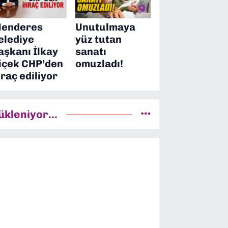
enderes
Unutulmaya
elediye
yüz tutan
aşkanı İlkay
sanatı
içek CHP’den
omuzladı!
hraç ediliyor
ükleniyor...