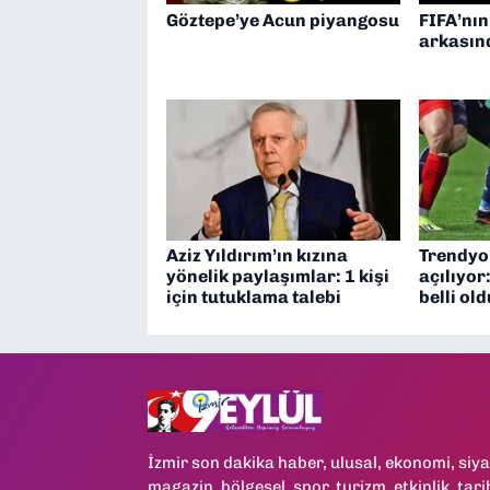
Göztepe’ye Acun piyangosu
FIFA’nın
arkasın
Aziz Yıldırım’ın kızına
Trendyol
yönelik paylaşımlar: 1 kişi
açılıyor
için tutuklama talebi
belli old
İzmir son dakika haber, ulusal, ekonomi, siya
magazin, bölgesel, spor, turizm, etkinlik, tari