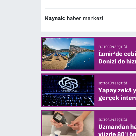
Kaynak:
haber merkezi
EDITÖRÜN SEÇTIĞI
İzmir’de ceb
Denizi de hiz
EDITÖRÜN SEÇTIĞI
Yapay zekâ yi
gerçek intern
EDITÖRÜN SEÇTIĞI
Uzmandan hay
yüzde 80'i ön