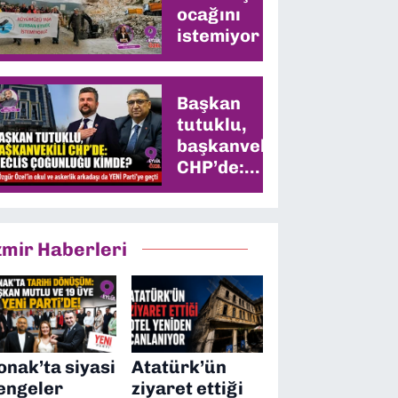
ocağını
istemiyor
Başkan
tutuklu,
başkanvekili
CHP’de:
Meclis
çoğunluğu
kimde?
zmir Haberleri
onak’ta siyasi
Atatürk’ün
engeler
ziyaret ettiği