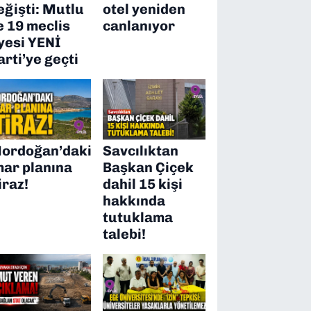
eğişti: Mutlu
otel yeniden
e 19 meclis
canlanıyor
yesi YENİ
arti’ye geçti
ordoğan’daki
Savcılıktan
mar planına
Başkan Çiçek
iraz!
dahil 15 kişi
hakkında
tutuklama
talebi!