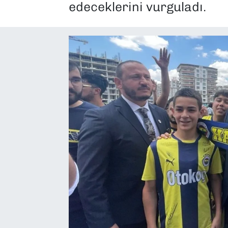
edeceklerini vurguladı.
SAĞLIK
SPOR
TEKNOLOJİ
YAŞAM
YEREL YÖNETİMLER