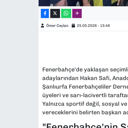
Ömer Ceylan
25.05.2026 - 15:46
Fenerbahçe'de yaklaşan seçimli
adaylarından Hakan Safi, Anadol
Şanlıurfa Fenerbahçeliler Derne
üyeleri ve sarı-lacivertli taraft
Yalnızca sportif değil, sosyal ve
vereceklerini belirten başkan ad
"Fenerbahçe'nin Sa