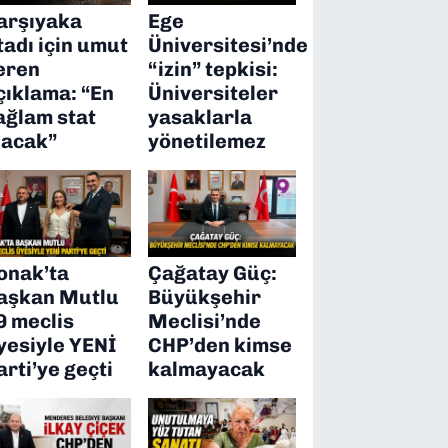
arşıyaka
Ege
tadı için umut
Üniversitesi’nde
eren
“izin” tepkisi:
çıklama: “En
Üniversiteler
ağlam stat
yasaklarla
lacak”
yönetilemez
onak’ta
Çağatay Güç:
aşkan Mutlu
Büyükşehir
9 meclis
Meclisi’nde
yesiyle YENİ
CHP’den kimse
arti’ye geçti
kalmayacak