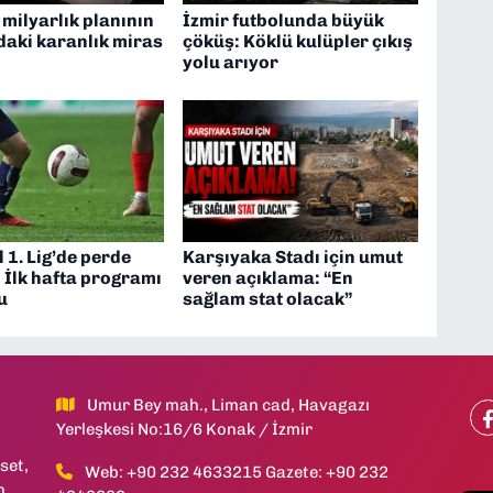
 milyarlık planının
İzmir futbolunda büyük
daki karanlık miras
çöküş: Köklü kulüpler çıkış
yolu arıyor
 1. Lig’de perde
Karşıyaka Stadı için umut
: İlk hafta programı
veren açıklama: “En
u
sağlam stat olacak”
Umur Bey mah., Liman cad, Havagazı
Yerleşkesi No:16/6 Konak / İzmir
set,
Web: +90 232 4633215 Gazete: +90 232
h,