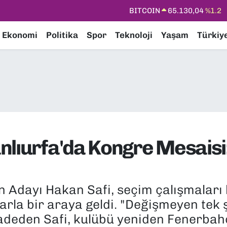
DOLAR
47,7106
%0.17
EURO
55,1652
%0.27
Ekonomi
Politika
Spor
Teknoloji
Yaşam
Türkiy
STERLİN
64,4046
%0.35
GRAM ALTIN
6618.49
%2.12
BİST100
13.773
%-19
BITCOIN
65.130,04
%1.2
nlıurfa'da Kongre Mesaisi:
 Adayı Hakan Safi, seçim çalışmaları
larla bir araya geldi. "Değişmeyen tek
vadeden Safi, kulübü yeniden Fenerbah