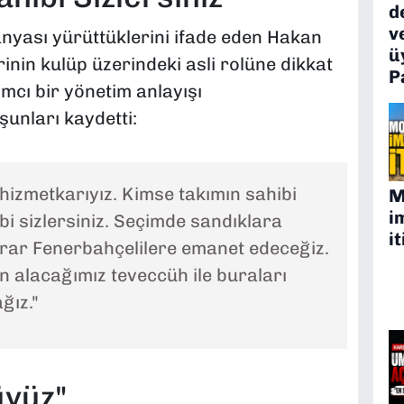
d
v
yası yürüttüklerini ifade eden Hakan
ü
rinin kulüp üzerindeki asli rolüne dikkat
P
ımcı bir yönetim anlayışı
 şunları kaydetti:
hizmetkarıyız. Kimse takımın sahibi
M
i
bi sizlersiniz. Seçimde sandıklara
it
krar Fenerbahçelilere emanet edeceğiz.
n alacağımız teveccüh ile buraları
ğız."
üyüz"