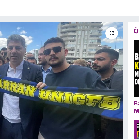
Ö
B
M