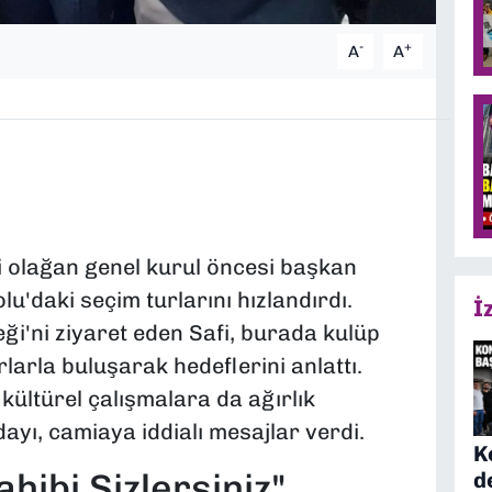
-
+
A
A
 olağan genel kurul öncesi başkan
u'daki seçim turlarını hızlandırdı.
İ
ği'ni ziyaret eden Safi, burada kulüp
arlarla buluşarak hedeflerini anlattı.
 kültürel çalışmalara da ağırlık
ayı, camiaya iddialı mesajlar verdi.
K
hibi Sizlersiniz"
d