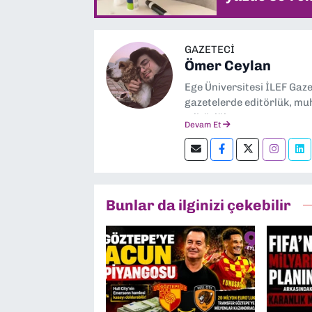
GAZETECİ
Ömer Ceylan
Ege Üniversitesi İLEF Gaz
gazetelerde editörlük, muh
editörlük yapıyorum.
Devam Et
Bunlar da ilginizi çekebilir