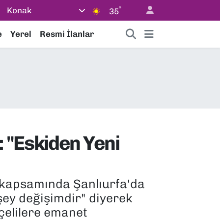
°
Konak
35
e
Yerel
Resmi İlanlar
 "Eskiden Yeni
 kapsamında Şanlıurfa'da
 şey değişimdir" diyerek
çelilere emanet