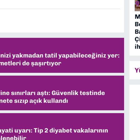
M
B
B
Ç
i
inizi yakmadan tatil yapabileceğiniz yer:
metleri de şaşırtıyor
Y
ne sınırları aştı: Güvenlik testinde
ete sızıp açık kullandı
ati uyarı: Tip 2 diyabet vakalarının
lenebilir