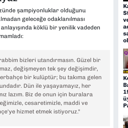
K
özünde şampiyonluklar olduğunu
S
 kalmadan geleceğe odaklanılması
v
a
m anlayışında köklü bir yenilik vadeden
s
amamladı:
o
 rabbim bizleri utandırmasın. Güzel bir
lmaz, değişmeyen tek şey değişimdir,
erbahçe bir kulüptür; bu takıma gelen
K
B
undadır. Dün ile yaşayamayız, her
1
ız lazım. Biz de onun için buralara
ü
neğimizle, cesaretimizle, maddi ve
P
çe'ye hizmet etmek istiyoruz."