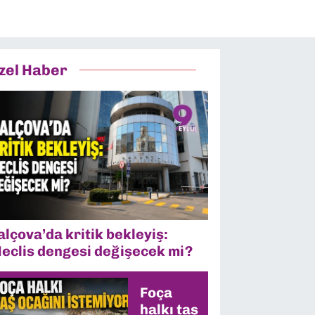
zel Haber
alçova’da kritik bekleyiş:
eclis dengesi değişecek mi?
Foça
halkı taş