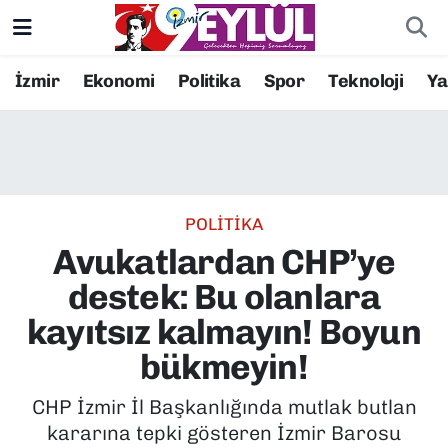
Resmi İlanlar
Konak Nöbetçi Eczaneler
İzmir
Ekonomi
Politika
Spor
Teknoloji
Y
BİLİM
Konak Hava Durumu
DÜNYA
Konak Trafik Yoğunluk Haritası
POLİTİKA
EĞİTİM
Süper Lig Puan Durumu ve Fikstür
Avukatlardan CHP’ye
EKONOMİ
Tüm Manşetler
destek: Bu olanlara
kayıtsız kalmayın! Boyun
KÜLTÜR SANAT
Son Dakika Haberleri
bükmeyin!
MAGAZİN
Haber Arşivi
CHP İzmir İl Başkanlığında mutlak butlan
kararına tepki gösteren İzmir Barosu
POLİTİKA