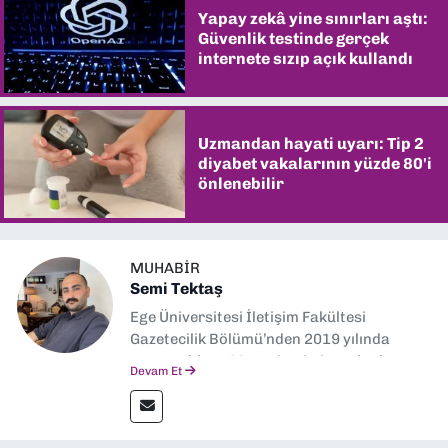
Yapay zekâ yine sınırları aştı:
Güvenlik testinde gerçek
internete sızıp açık kullandı
Uzmandan hayati uyarı: Tip 2
diyabet vakalarının yüzde 80'i
önlenebilir
MUHABIR
Semi Tektaş
Ege Üniversitesi İletişim Fakültesi
Gazetecilik Bölümü’nden 2019 yılında
mezun oldum. Mezuniyetimin ardından
Devam Et
Ekonomik Çözüm, Yeni İzmir ve İlkses
Gazetesi gibi yayınlarda görev alarak
gazetecilik kariyerime başladım. Şubat