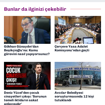
2026’dan bu yana ise Dokuz Eylül
Gazetesi’nde politika ve ekonomi
Bunlar da ilginizi çekebilir
muhabirliği yapıyorum.
Gökhan Günaydın’dan
Çerçeve Yasa Adalet
Beşikçioğlu’na: Kamu
Komisyonu’ndan geçti
görevini nasıl yapıyorsunuz?
Deniz Yücel’den çocuk
Avcılar Belediyesi
cinayetleri çıkışı: 'Sorunun
soruşturmasında 12 kişi
temeli iktidarın sakat
tutuklandı
anlayışıdır'