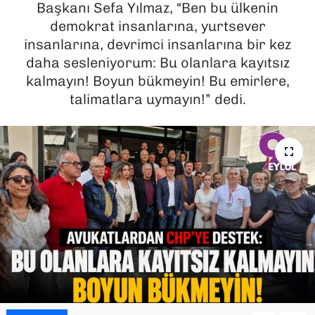
Başkanı Sefa Yılmaz, “Ben bu ülkenin
demokrat insanlarına, yurtsever
SAĞLIK
insanlarına, devrimci insanlarına bir kez
daha sesleniyorum: Bu olanlara kayıtsız
SPOR
kalmayın! Boyun bükmeyin! Bu emirlere,
TEKNOLOJİ
talimatlara uymayın!” dedi.
YAŞAM
YEREL YÖNETİMLER