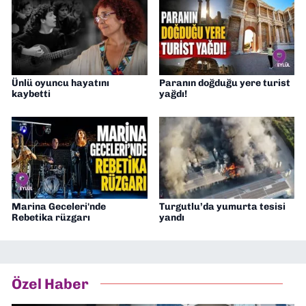
Ünlü oyuncu hayatını
Paranın doğduğu yere turist
kaybetti
yağdı!
Marina Geceleri'nde
Turgutlu’da yumurta tesisi
Rebetika rüzgarı
yandı
Özel Haber