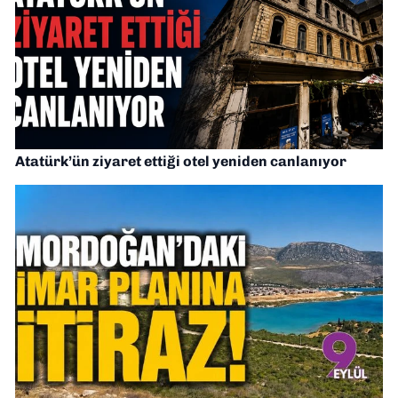
Atatürk’ün ziyaret ettiği otel yeniden canlanıyor