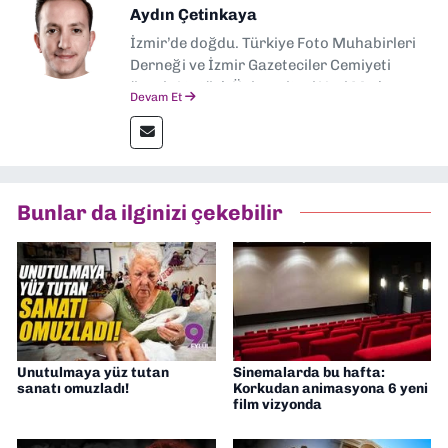
Aydın Çetinkaya
İzmir’de doğdu. Türkiye Foto Muhabirleri
Derneği ve İzmir Gazeteciler Cemiyeti
üyesi. Atatürk Üniversitesi Yeni Medya ve
Devam Et
Gazetecilik, Akdeniz Üniversitesi İletişim
Fakültesi Gazetecilik Bölümü mezunu. 2006
yılından bu yana gazetecilik yapıyor.
Bunlar da ilginizi çekebilir
Unutulmaya yüz tutan
Sinemalarda bu hafta:
sanatı omuzladı!
Korkudan animasyona 6 yeni
film vizyonda