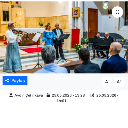
SAĞLIK
SPOR
TEKNOLOJİ
YAŞAM
YEREL YÖNETİMLER
Paylaş
-
+
A
A
Aydın Çetinkaya
25.05.2026 - 13:28
25.05.2026 -
14:01