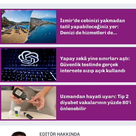
İzmir’de cebinizi yakmadan
tatil yapabileceğiniz yer:
Denizi de hizmetleri de
şaşırtıyor
Yapay zekâ yine sınırları aştı:
Güvenlik testinde gerçek
internete sızıp açık kullandı
Uzmandan hayati uyarı: Tip 2
diyabet vakalarının yüzde 80'i
önlenebilir
EDITÖR HAKKINDA