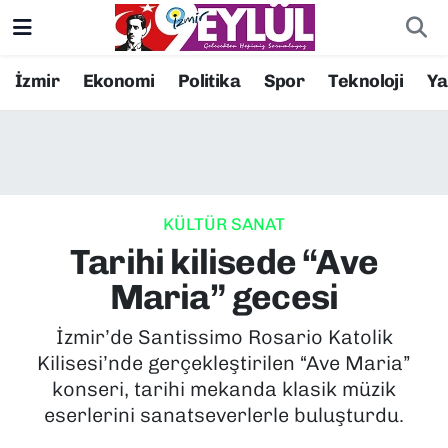
Resmi İlanlar
Konak Nöbetçi Eczaneler
İzmir
Ekonomi
Politika
Spor
Teknoloji
Y
BİLİM
Konak Hava Durumu
DÜNYA
Konak Trafik Yoğunluk Haritası
KÜLTÜR SANAT
EĞİTİM
Süper Lig Puan Durumu ve Fikstür
Tarihi kilisede “Ave
EKONOMİ
Tüm Manşetler
Maria” gecesi
KÜLTÜR SANAT
Son Dakika Haberleri
İzmir’de Santissimo Rosario Katolik
Kilisesi’nde gerçekleştirilen “Ave Maria”
MAGAZİN
Haber Arşivi
konseri, tarihi mekanda klasik müzik
eserlerini sanatseverlerle buluşturdu.
POLİTİKA