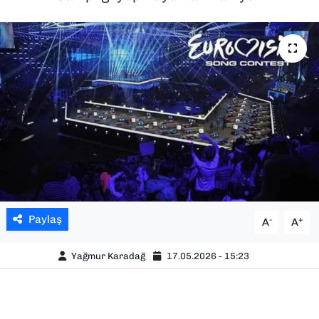
SAĞLIK
SPOR
TEKNOLOJİ
YAŞAM
YEREL YÖNETİMLER
Paylaş
-
+
A
A
Yağmur Karadağ
17.05.2026 - 15:23