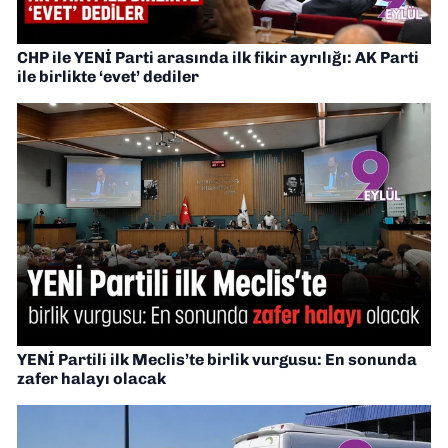
CHP ile YENİ Parti arasında ilk fikir ayrılığı: AK Parti
ile birlikte ‘evet’ dediler
YENİ Partili ilk Meclis’te birlik vurgusu: En sonunda
zafer halayı olacak