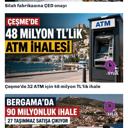
Silah fabrikasına ÇED onayı
Çeşme’de 32 ATM için 48 milyon TL’lik ihale