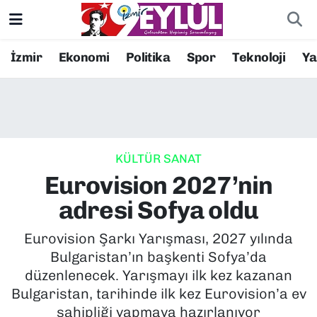
Resmi İlanlar
Konak Nöbetçi Eczaneler
İzmir
Ekonomi
Politika
Spor
Teknoloji
Y
BİLİM
Konak Hava Durumu
DÜNYA
Konak Trafik Yoğunluk Haritası
KÜLTÜR SANAT
EĞİTİM
Süper Lig Puan Durumu ve Fikstür
Eurovision 2027’nin
EKONOMİ
Tüm Manşetler
adresi Sofya oldu
KÜLTÜR SANAT
Son Dakika Haberleri
Eurovision Şarkı Yarışması, 2027 yılında
Bulgaristan’ın başkenti Sofya’da
MAGAZİN
Haber Arşivi
düzenlenecek. Yarışmayı ilk kez kazanan
Bulgaristan, tarihinde ilk kez Eurovision’a ev
POLİTİKA
sahipliği yapmaya hazırlanıyor