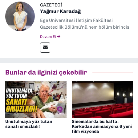
GAZETECI
Yağmur Karadağ
Ege Üniversitesi İletişim Fakültesi
Gazetecilik Bölümü’nü hem bölüm birincisi
hem de fakülte birincisi olarak bitirdim.
Devam Et
Ardından Ege Üniversitesi'nde “Siyasal
İletişim” üzerine yüksek lisans eğitimimi
tamamladım. Halen aynı anabilim dalında
“İklim Krizi Haberciliği” üzerine doktora
eğitimim sürüyor. 9 Eylül'de “Haber
Bunlar da ilginizi çekebilir
Müdürü” olarak görev almaktayım. Hak
odaklı haberciliğe dair çalışmalar
yapıyorum
Unutulmaya yüz tutan
Sinemalarda bu hafta:
sanatı omuzladı!
Korkudan animasyona 6 yeni
film vizyonda