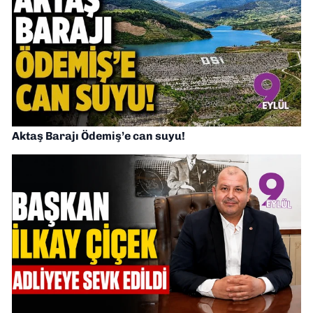
Aktaş Barajı Ödemiş’e can suyu!