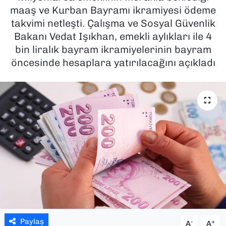
maaş ve Kurban Bayramı ikramiyesi ödeme
SAĞLIK
takvimi netleşti. Çalışma ve Sosyal Güvenlik
Bakanı Vedat Işıkhan, emekli aylıkları ile 4
SPOR
bin liralık bayram ikramiyelerinin bayram
öncesinde hesaplara yatırılacağını açıkladı
TEKNOLOJİ
YAŞAM
YEREL YÖNETİMLER
Paylaş
-
+
A
A