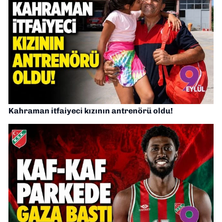
Kahraman itfaiyeci kızının antrenörü oldu!