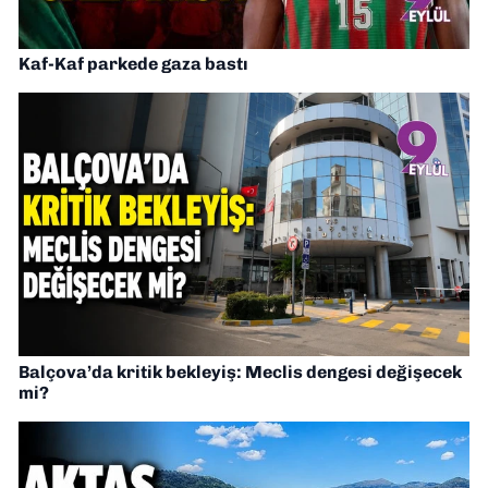
Kaf-Kaf parkede gaza bastı
Balçova’da kritik bekleyiş: Meclis dengesi değişecek
mi?