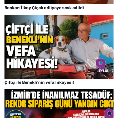
Başkan İlkay Çiçek adliyeye sevk edildi
Çiftçi ile Benekli’nin vefa hikayesi!