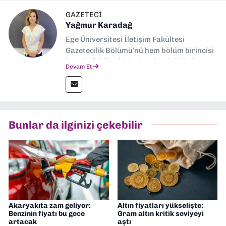
GAZETECI
Yağmur Karadağ
Ege Üniversitesi İletişim Fakültesi
Gazetecilik Bölümü’nü hem bölüm birincisi
hem de fakülte birincisi olarak bitirdim.
Devam Et
Ardından Ege Üniversitesi'nde “Siyasal
İletişim” üzerine yüksek lisans eğitimimi
tamamladım. Halen aynı anabilim dalında
“İklim Krizi Haberciliği” üzerine doktora
eğitimim sürüyor. 9 Eylül'de “Haber
Bunlar da ilginizi çekebilir
Müdürü” olarak görev almaktayım. Hak
odaklı haberciliğe dair çalışmalar
yapıyorum
Akaryakıta zam geliyor:
Altın fiyatları yükselişte:
Benzinin fiyatı bu gece
Gram altın kritik seviyeyi
artacak
aştı