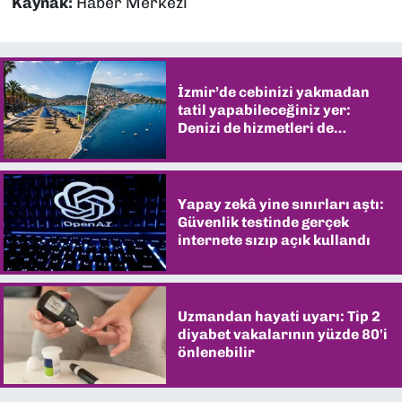
Kaynak:
Haber Merkezi
İzmir’de cebinizi yakmadan
tatil yapabileceğiniz yer:
Denizi de hizmetleri de
şaşırtıyor
Yapay zekâ yine sınırları aştı:
Güvenlik testinde gerçek
internete sızıp açık kullandı
Uzmandan hayati uyarı: Tip 2
diyabet vakalarının yüzde 80'i
önlenebilir