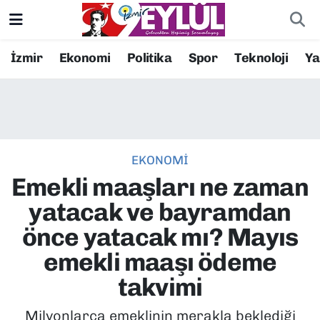
Resmi İlanlar
Konak Nöbetçi Eczaneler
İzmir
Ekonomi
Politika
Spor
Teknoloji
Y
BİLİM
Konak Hava Durumu
DÜNYA
Konak Trafik Yoğunluk Haritası
EKONOMİ
EĞİTİM
Süper Lig Puan Durumu ve Fikstür
Emekli maaşları ne zaman
EKONOMİ
Tüm Manşetler
yatacak ve bayramdan
önce yatacak mı? Mayıs
KÜLTÜR SANAT
Son Dakika Haberleri
emekli maaşı ödeme
MAGAZİN
Haber Arşivi
takvimi
POLİTİKA
Milyonlarca emeklinin merakla beklediği