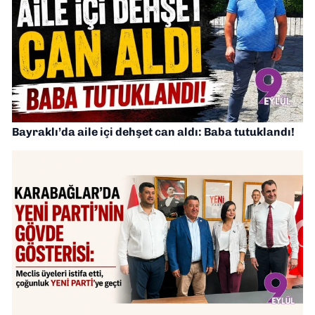
Bayraklı’da aile içi dehşet can aldı: Baba tutuklandı!