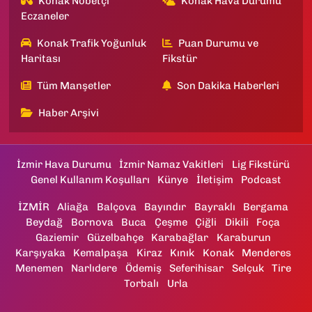
Konak Nöbetçi
Konak Hava Durumu
Eczaneler
Konak Trafik Yoğunluk
Puan Durumu ve
Haritası
Fikstür
Tüm Manşetler
Son Dakika Haberleri
Haber Arşivi
İzmir Hava Durumu
İzmir Namaz Vakitleri
Lig Fikstürü
Genel Kullanım Koşulları
Künye
İletişim
Podcast
İZMİR
Aliağa
Balçova
Bayındır
Bayraklı
Bergama
Beydağ
Bornova
Buca
Çeşme
Çiğli
Dikili
Foça
Gaziemir
Güzelbahçe
Karabağlar
Karaburun
Karşıyaka
Kemalpaşa
Kiraz
Kınık
Konak
Menderes
Menemen
Narlıdere
Ödemiş
Seferihisar
Selçuk
Tire
Torbalı
Urla