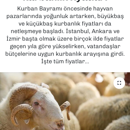
Kurban Bayramı öncesinde hayvan
SAĞLIK
pazarlarında yoğunluk artarken, büyükbaş
ve küçükbaş kurbanlık fiyatları da
SPOR
netleşmeye başladı. İstanbul, Ankara ve
İzmir başta olmak üzere birçok ilde fiyatlar
TEKNOLOJİ
geçen yıla göre yükselirken, vatandaşlar
bütçelerine uygun kurbanlık arayışına girdi.
YAŞAM
İşte tüm fiyatlar...
YEREL YÖNETİMLER