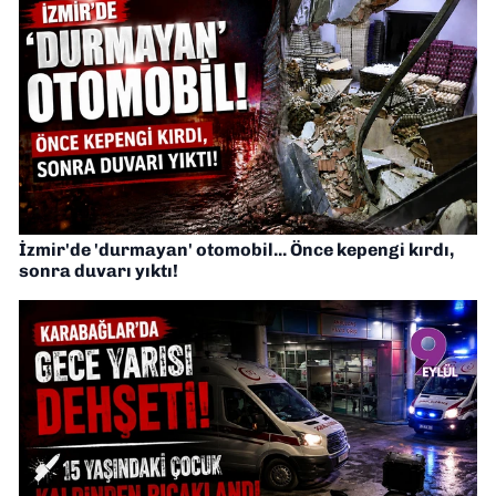
İzmir'de 'durmayan' otomobil... Önce kepengi kırdı,
sonra duvarı yıktı!