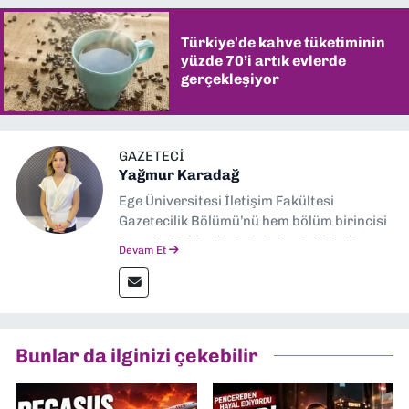
Türkiye'de kahve tüketiminin
yüzde 70’i artık evlerde
gerçekleşiyor
GAZETECI
Yağmur Karadağ
Ege Üniversitesi İletişim Fakültesi
Gazetecilik Bölümü’nü hem bölüm birincisi
hem de fakülte birincisi olarak bitirdim.
Devam Et
Ardından Ege Üniversitesi'nde “Siyasal
İletişim” üzerine yüksek lisans eğitimimi
tamamladım. Halen aynı anabilim dalında
“İklim Krizi Haberciliği” üzerine doktora
eğitimim sürüyor. 9 Eylül'de “Haber
Bunlar da ilginizi çekebilir
Müdürü” olarak görev almaktayım. Hak
odaklı haberciliğe dair çalışmalar
yapıyorum