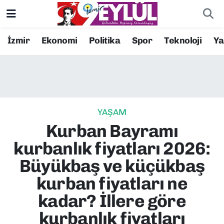
Resmi İlanlar
Konak Nöbetçi Eczaneler
İzmir
Ekonomi
Politika
Spor
Teknoloji
Y
BİLİM
Konak Hava Durumu
DÜNYA
Konak Trafik Yoğunluk Haritası
YAŞAM
EĞİTİM
Süper Lig Puan Durumu ve Fikstür
Kurban Bayramı
EKONOMİ
Tüm Manşetler
kurbanlık fiyatları 2026:
Büyükbaş ve küçükbaş
KÜLTÜR SANAT
Son Dakika Haberleri
kurban fiyatları ne
MAGAZİN
Haber Arşivi
kadar? İllere göre
kurbanlık fiyatları
POLİTİKA