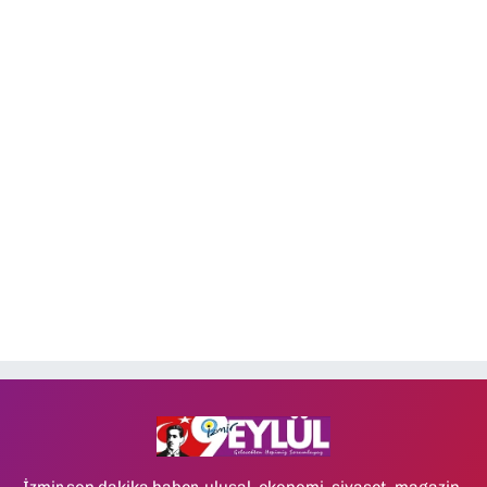
İzmir son dakika haber, ulusal, ekonomi, siyaset, magazin,