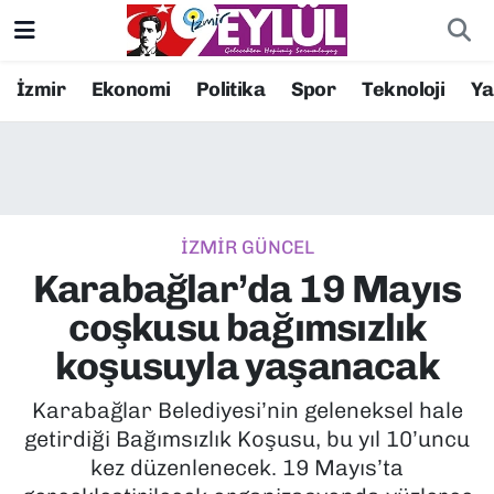
Resmi İlanlar
Konak Nöbetçi Eczaneler
İzmir
Ekonomi
Politika
Spor
Teknoloji
Y
BİLİM
Konak Hava Durumu
DÜNYA
Konak Trafik Yoğunluk Haritası
İZMİR GÜNCEL
EĞİTİM
Süper Lig Puan Durumu ve Fikstür
Karabağlar’da 19 Mayıs
EKONOMİ
Tüm Manşetler
coşkusu bağımsızlık
koşusuyla yaşanacak
KÜLTÜR SANAT
Son Dakika Haberleri
Karabağlar Belediyesi’nin geleneksel hale
MAGAZİN
Haber Arşivi
getirdiği Bağımsızlık Koşusu, bu yıl 10’uncu
kez düzenlenecek. 19 Mayıs’ta
POLİTİKA