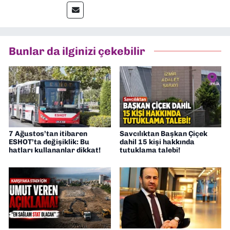
İletişim” üzerine yüksek lisans eğitimimi
tamamladım. Halen aynı anabilim dalında
“İklim Krizi Haberciliği” üzerine doktora
eğitimim sürüyor. 9 Eylül'de “Haber
Bunlar da ilginizi çekebilir
Müdürü” olarak görev almaktayım. Hak
odaklı haberciliğe dair çalışmalar
yapıyorum
7 Ağustos’tan itibaren
Savcılıktan Başkan Çiçek
ESHOT’ta değişiklik: Bu
dahil 15 kişi hakkında
hatları kullananlar dikkat!
tutuklama talebi!