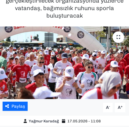
gerçekleştirilecek organizasyonda yüzlerce
vatandaş, bağımsızlık ruhunu sporla
SAĞLIK
buluşturacak
SPOR
TEKNOLOJİ
YAŞAM
YEREL YÖNETİMLER
Paylaş
-
+
A
A
Yağmur Karadağ
17.05.2026 - 11:08