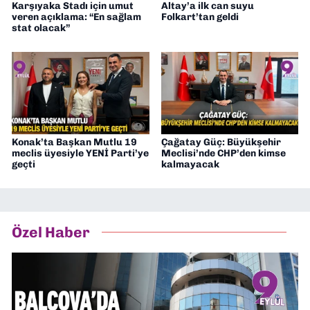
Karşıyaka Stadı için umut
Altay’a ilk can suyu
veren açıklama: “En sağlam
Folkart’tan geldi
stat olacak”
Konak’ta Başkan Mutlu 19
Çağatay Güç: Büyükşehir
meclis üyesiyle YENİ Parti’ye
Meclisi’nde CHP’den kimse
geçti
kalmayacak
Özel Haber