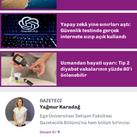
şaşırtıyor
Yapay zekâ yine sınırları aştı:
Güvenlik testinde gerçek
internete sızıp açık kullandı
Uzmandan hayati uyarı: Tip 2
diyabet vakalarının yüzde 80'i
önlenebilir
GAZETECI
Yağmur Karadağ
Ege Üniversitesi İletişim Fakültesi
Gazetecilik Bölümü’nü hem bölüm birincisi
hem de fakülte birincisi olarak bitirdim.
Devam Et
Ardından Ege Üniversitesi'nde “Siyasal