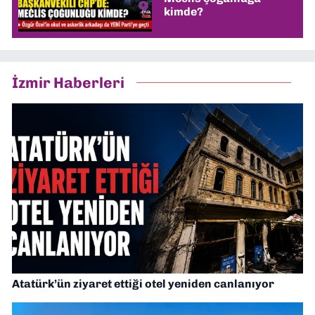
kimde?
İzmir Haberleri
Atatürk’ün ziyaret ettiği otel yeniden canlanıyor