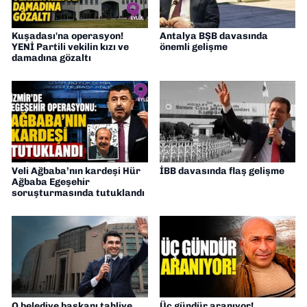
Kuşadası'na operasyon!
Antalya BŞB davasında
YENİ Partili vekilin kızı ve
önemli gelişme
damadına gözaltı
Veli Ağbaba’nın kardeşi Hür
İBB davasında flaş gelişme
Ağbaba Egeşehir
soruşturmasında tutuklandı
O belediye başkanı tahliye
Üç gündür aranıyor!