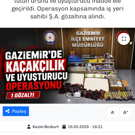
tütün ürünü ile uyuşturucu madde ele
geçirildi. Operasyon kapsamında iş yeri
SAĞLIK
sahibi Ş.A. gözaltına alındı.
SPOR
TEKNOLOJİ
YAŞAM
YEREL YÖNETİMLER
Paylaş
-
+
A
A
Kazim Bozkurt
16.05.2026 - 16:21