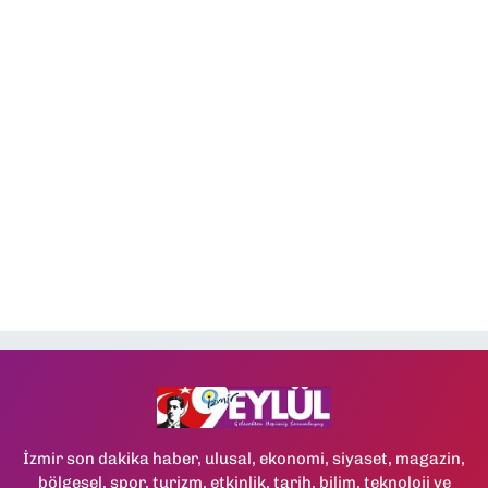
İzmir son dakika haber, ulusal, ekonomi, siyaset, magazin,
bölgesel, spor, turizm, etkinlik, tarih, bilim, teknoloji ve