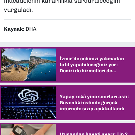
mücadelenin kararlılıkla sürdürüleceğini
vurguladı.
Kaynak:
DHA
İzmir’de cebinizi yakmadan
tatil yapabileceğiniz yer:
Denizi de hizmetleri de
şaşırtıyor
Yapay zekâ yine sınırları aştı:
Güvenlik testinde gerçek
internete sızıp açık kullandı
Uzmandan hayati uyarı: Tip 2