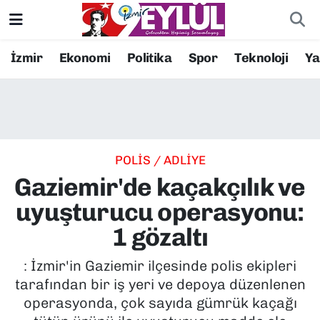
Resmi İlanlar
Konak Nöbetçi Eczaneler
İzmir
Ekonomi
Politika
Spor
Teknoloji
Y
BİLİM
Konak Hava Durumu
DÜNYA
Konak Trafik Yoğunluk Haritası
POLİS / ADLİYE
EĞİTİM
Süper Lig Puan Durumu ve Fikstür
Gaziemir'de kaçakçılık ve
EKONOMİ
Tüm Manşetler
uyuşturucu operasyonu:
1 gözaltı
KÜLTÜR SANAT
Son Dakika Haberleri
: İzmir'in Gaziemir ilçesinde polis ekipleri
MAGAZİN
Haber Arşivi
tarafından bir iş yeri ve depoya düzenlenen
operasyonda, çok sayıda gümrük kaçağı
POLİTİKA