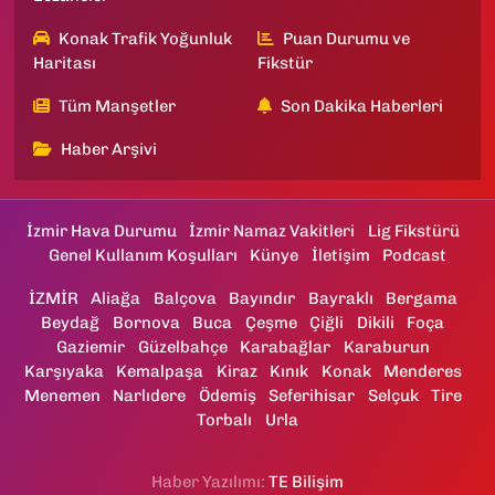
Konak Trafik Yoğunluk
Puan Durumu ve
Haritası
Fikstür
Tüm Manşetler
Son Dakika Haberleri
Haber Arşivi
İzmir Hava Durumu
İzmir Namaz Vakitleri
Lig Fikstürü
Genel Kullanım Koşulları
Künye
İletişim
Podcast
İZMİR
Aliağa
Balçova
Bayındır
Bayraklı
Bergama
Beydağ
Bornova
Buca
Çeşme
Çiğli
Dikili
Foça
Gaziemir
Güzelbahçe
Karabağlar
Karaburun
Karşıyaka
Kemalpaşa
Kiraz
Kınık
Konak
Menderes
Menemen
Narlıdere
Ödemiş
Seferihisar
Selçuk
Tire
Torbalı
Urla
Haber Yazılımı:
TE Bilişim