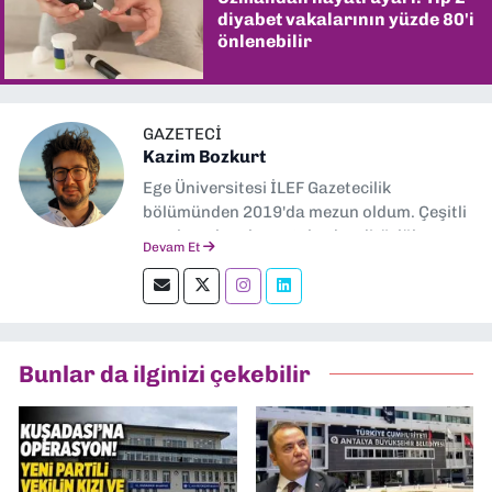
diyabet vakalarının yüzde 80'i
önlenebilir
GAZETECI
Kazim Bozkurt
Ege Üniversitesi İLEF Gazetecilik
bölümünden 2019'da mezun oldum. Çeşitli
yerel ve ulusal gazetelerde editörlük,
Devam Et
muhabirlik yaptım. Teknoloji bloglarını
okumayı severim.
Bunlar da ilginizi çekebilir