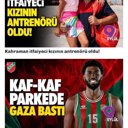
Kahraman itfaiyeci kızının antrenörü oldu!