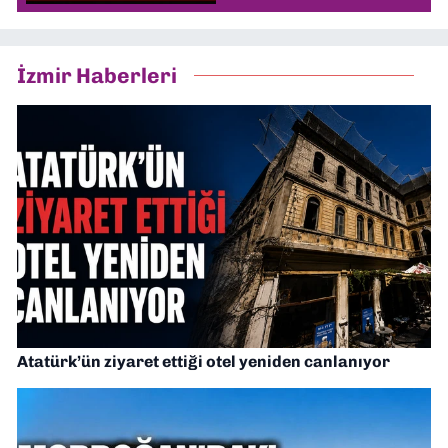
İzmir Haberleri
Atatürk’ün ziyaret ettiği otel yeniden canlanıyor