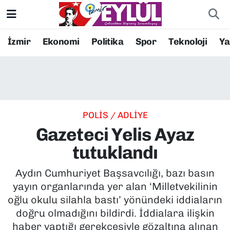
Resmi İlanlar
Konak Nöbetçi Eczaneler
İzmir
Ekonomi
Politika
Spor
Teknoloji
Y
BİLİM
Konak Hava Durumu
DÜNYA
Konak Trafik Yoğunluk Haritası
POLİS / ADLİYE
EĞİTİM
Süper Lig Puan Durumu ve Fikstür
Gazeteci Yelis Ayaz
EKONOMİ
Tüm Manşetler
tutuklandı
KÜLTÜR SANAT
Son Dakika Haberleri
Aydın Cumhuriyet Başsavcılığı, bazı basın
yayın organlarında yer alan ‘Milletvekilinin
MAGAZİN
Haber Arşivi
oğlu okulu silahla bastı’ yönündeki iddiaların
doğru olmadığını bildirdi. İddialara ilişkin
POLİTİKA
haber yaptığı gerekçesiyle gözaltına alınan