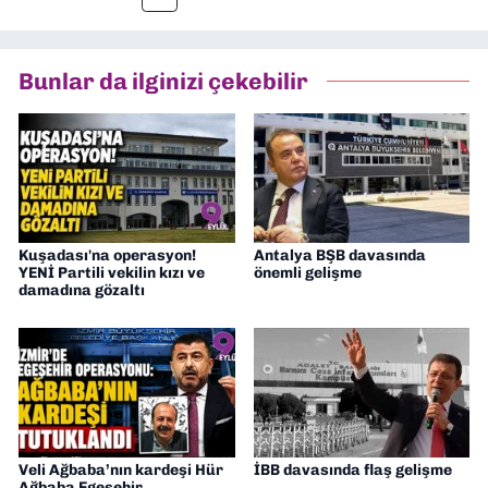
müdürü olarak görev yaptım. Ayrıca Yeni
Asır TV’de 7 yıl boyunca programlar
hazırlayıp sundum. Şu anda Dokuz Eylül
Bunlar da ilginizi çekebilir
Gazetesi'nde editörlük yapıyorum
Kuşadası'na operasyon!
Antalya BŞB davasında
YENİ Partili vekilin kızı ve
önemli gelişme
damadına gözaltı
Veli Ağbaba’nın kardeşi Hür
İBB davasında flaş gelişme
Ağbaba Egeşehir