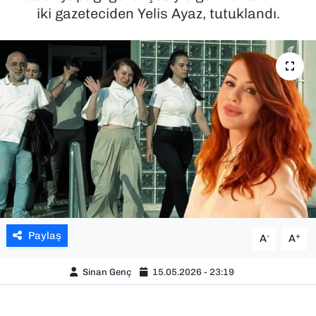
iki gazeteciden Yelis Ayaz, tutuklandı.
SAĞLIK
SPOR
TEKNOLOJİ
YAŞAM
YEREL YÖNETİMLER
Paylaş
-
+
A
A
Sinan Genç
15.05.2026 - 23:19