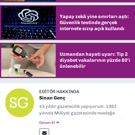
Yapay zekâ yine sınırları aştı:
Güvenlik testinde gerçek
internete sızıp açık kullandı
Uzmandan hayati uyarı: Tip 2
diyabet vakalarının yüzde 80'i
önlenebilir
EDITÖR HAKKINDA
Sinan Genç
43 yıldır gazetecilik yapıyorum. 1983
yılında Milliyet gazetesinde mesleğe
başladım. Ardından Türkiye’nin en köklü
Devam Et
gazetelerinden Yeni Asır’da 36 yıl boyunca
muhabir, editör, müdür yardımcısı ve spor