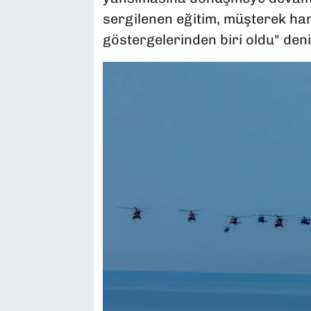
sergilenen eğitim, müşterek har
göstergelerinden biri oldu" denil