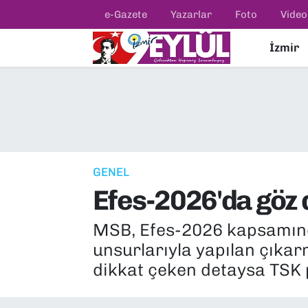
e-Gazete
Yazarlar
Foto
Video
İzmir
Resmi İlanlar
Konak Nöbetçi Eczaneler
BİLİM
Konak Hava Durumu
DÜNYA
Konak Trafik Yoğunluk Haritası
EĞİTİM
Süper Lig Puan Durumu ve Fikstür
GENEL
Efes-2026'da göz 
EKONOMİ
Tüm Manşetler
MSB, Efes-2026 kapsamında
KÜLTÜR SANAT
Son Dakika Haberleri
unsurlarıyla yapılan çıkar
MAGAZİN
Haber Arşivi
dikkat çeken detaysa TSK pe
POLİTİKA