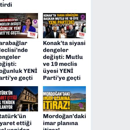
itirdi
arabağlar
Konak’ta siyasi
eclisi’nde
dengeler
engeler
değişti: Mutlu
eğişti:
ve 19 meclis
oğunluk YENİ
üyesi YENİ
arti’ye geçti
Parti’ye geçti
tatürk’ün
Mordoğan’daki
iyaret ettiği
imar planına
tel yeniden
itiraz!