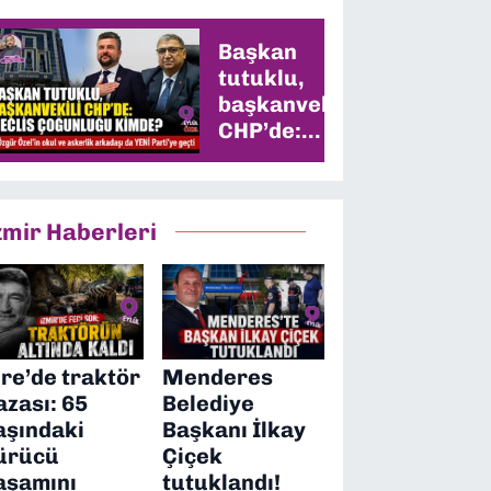
Başkan
tutuklu,
başkanvekili
CHP’de:
Meclis
çoğunluğu
kimde?
zmir Haberleri
ire’de traktör
Menderes
azası: 65
Belediye
aşındaki
Başkanı İlkay
ürücü
Çiçek
aşamını
tutuklandı!