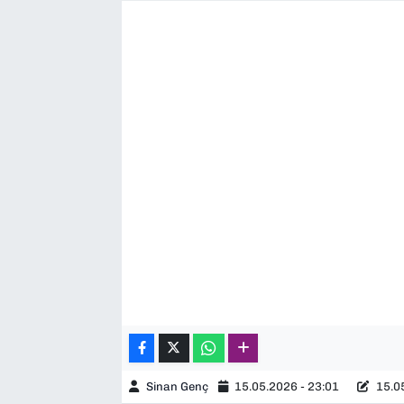
SAĞLIK
SPOR
TEKNOLOJİ
YAŞAM
YEREL YÖNETİMLER
Sinan Genç
15.05.2026 - 23:01
15.05