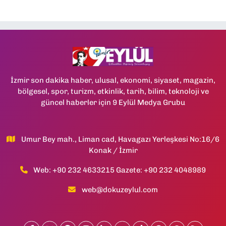
İzmir son dakika haber, ulusal, ekonomi, siyaset, magazin,
bölgesel, spor, turizm, etkinlik, tarih, bilim, teknoloji ve
güncel haberler için 9 Eylül Medya Grubu
Umur Bey mah., Liman cad, Havagazı Yerleşkesi No:16/6
Konak / İzmir
Web: +90 232 4633215 Gazete: +90 232 4048989
web@dokuzeylul.com