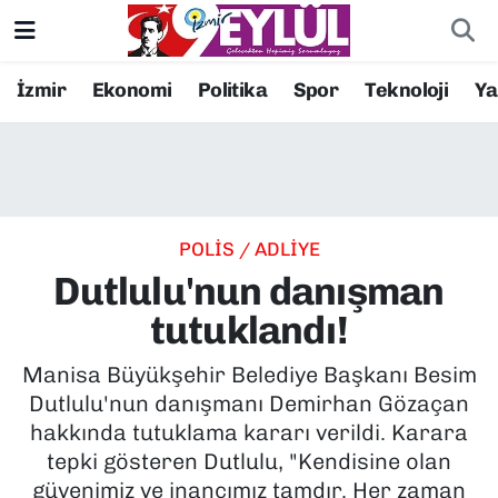
Resmi İlanlar
Konak Nöbetçi Eczaneler
İzmir
Ekonomi
Politika
Spor
Teknoloji
Y
BİLİM
Konak Hava Durumu
DÜNYA
Konak Trafik Yoğunluk Haritası
POLİS / ADLİYE
EĞİTİM
Süper Lig Puan Durumu ve Fikstür
Dutlulu'nun danışman
EKONOMİ
Tüm Manşetler
tutuklandı!
KÜLTÜR SANAT
Son Dakika Haberleri
Manisa Büyükşehir Belediye Başkanı Besim
Dutlulu'nun danışmanı Demirhan Gözaçan
MAGAZİN
Haber Arşivi
hakkında tutuklama kararı verildi. Karara
tepki gösteren Dutlulu, "Kendisine olan
POLİTİKA
güvenimiz ve inancımız tamdır. Her zaman