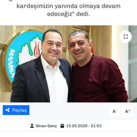
kardeşimizin yanında olmaya devam
SAĞLIK
edeceğiz" dedi.
SPOR
TEKNOLOJİ
YAŞAM
YEREL YÖNETİMLER
Paylaş
-
+
A
A
Sinan Genç
15.05.2026 - 21:53