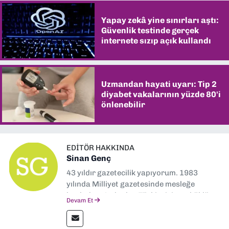
Yapay zekâ yine sınırları aştı:
Güvenlik testinde gerçek
internete sızıp açık kullandı
Uzmandan hayati uyarı: Tip 2
diyabet vakalarının yüzde 80'i
önlenebilir
EDITÖR HAKKINDA
Sinan Genç
43 yıldır gazetecilik yapıyorum. 1983
yılında Milliyet gazetesinde mesleğe
başladım. Ardından Türkiye’nin en köklü
Devam Et
gazetelerinden Yeni Asır’da 36 yıl boyunca
muhabir, editör, müdür yardımcısı ve spor