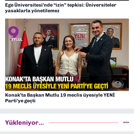
Ege Üniversitesi’nde “izin” tepkisi: Üniversiteler
yasaklarla yönetilemez
Konak’ta Başkan Mutlu 19 meclis üyesiyle YENİ
Parti’ye geçti
Yükleniyor...