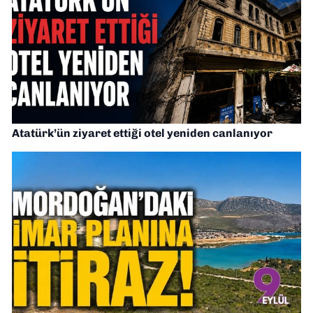
Atatürk’ün ziyaret ettiği otel yeniden canlanıyor