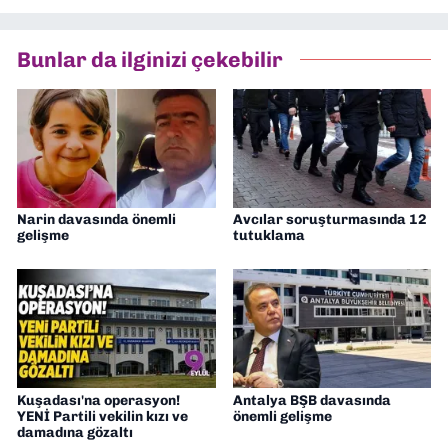
müdürü olarak görev yaptım. Ayrıca Yeni
Asır TV’de 7 yıl boyunca programlar
hazırlayıp sundum. Şu anda Dokuz Eylül
Bunlar da ilginizi çekebilir
Gazetesi'nde editörlük yapıyorum
Narin davasında önemli
Avcılar soruşturmasında 12
gelişme
tutuklama
Kuşadası'na operasyon!
Antalya BŞB davasında
YENİ Partili vekilin kızı ve
önemli gelişme
damadına gözaltı