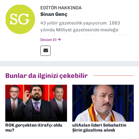
EDITÖR HAKKINDA
Sinan Genç
43 yıldır gazetecilik yapıyorum. 1983
yılında Milliyet gazetesinde mesleğe
başladım. Ardından Türkiye’nin en köklü
Devam Et
gazetelerinden Yeni Asır’da 36 yıl boyunca
muhabir, editör, müdür yardımcısı ve spor
müdürü olarak görev yaptım. Ayrıca Yeni
Asır TV’de 7 yıl boyunca programlar
hazırlayıp sundum. Şu anda Dokuz Eylül
Bunlar da ilginizi çekebilir
Gazetesi'nde editörlük yapıyorum
ROK gerçekten itirafçı oldu
ultAslan lideri Sebahattin
mu?
Şirin gözaltına alındı