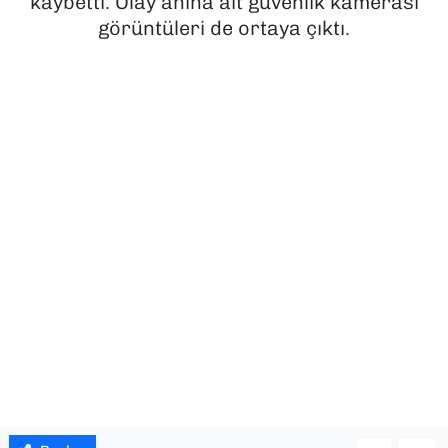
kaybetti. Olay anına ait güvenlik kamerası
görüntüleri de ortaya çıktı.
SAĞLIK
SPOR
TEKNOLOJİ
YAŞAM
YEREL YÖNETİMLER