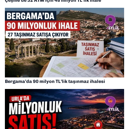
Çeşme’de 32 ATM için 48 milyon TL’lik ihale
Bergama’da 90 milyon TL’lik taşınmaz ihalesi