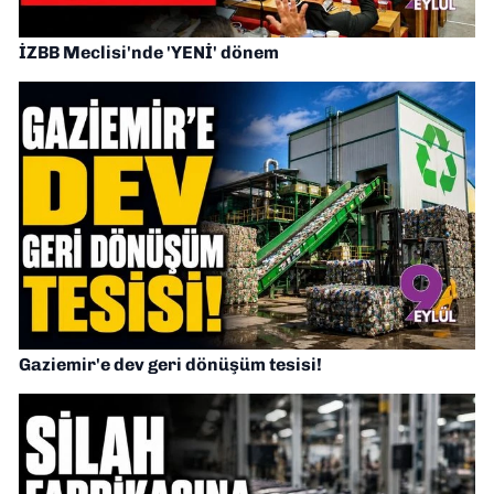
İZBB Meclisi'nde 'YENİ' dönem
Gaziemir'e dev geri dönüşüm tesisi!