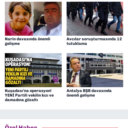
Narin davasında önemli
Avcılar soruşturmasında 12
gelişme
tutuklama
Kuşadası'na operasyon!
Antalya BŞB davasında
YENİ Partili vekilin kızı ve
önemli gelişme
damadına gözaltı
Özel Haber