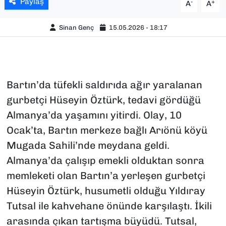
Paylaş
-
+
A
A
Sinan Genç
15.05.2026 - 18:17
Bartın’da tüfekli saldırıda ağır yaralanan
gurbetçi Hüseyin Öztürk, tedavi gördüğü
Almanya’da yaşamını yitirdi. Olay, 10
Ocak’ta, Bartın merkeze bağlı Arıönü köyü
Mugada Sahili’nde meydana geldi.
Almanya’da çalışıp emekli olduktan sonra
memleketi olan Bartın’a yerleşen gurbetçi
Hüseyin Öztürk, husumetli olduğu Yıldıray
Tutsal ile kahvehane önünde karşılaştı. İkili
arasında çıkan tartışma büyüdü. Tutsal,