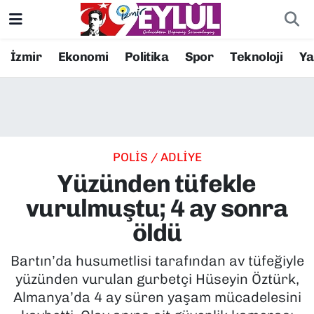
Resmi İlanlar
Konak Nöbetçi Eczaneler
İzmir
Ekonomi
Politika
Spor
Teknoloji
Y
BİLİM
Konak Hava Durumu
DÜNYA
Konak Trafik Yoğunluk Haritası
POLİS / ADLİYE
EĞİTİM
Süper Lig Puan Durumu ve Fikstür
Yüzünden tüfekle
EKONOMİ
Tüm Manşetler
vurulmuştu; 4 ay sonra
öldü
KÜLTÜR SANAT
Son Dakika Haberleri
Bartın’da husumetlisi tarafından av tüfeğiyle
MAGAZİN
Haber Arşivi
yüzünden vurulan gurbetçi Hüseyin Öztürk,
Almanya’da 4 ay süren yaşam mücadelesini
POLİTİKA