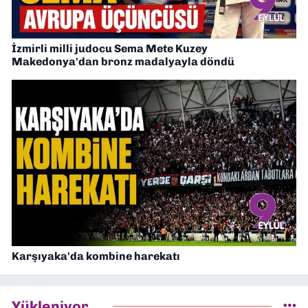
İzmirli milli judocu Sema Mete Kuzey
Makedonya'dan bronz madalyayla döndü
Karşıyaka'da kombine harekatı
Yükleniyor...