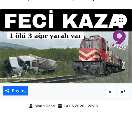
SAĞLIK
SPOR
TEKNOLOJİ
YAŞAM
YEREL YÖNETİMLER
Paylaş
-
+
A
A
Sinan Genç
14.05.2026 - 22:36