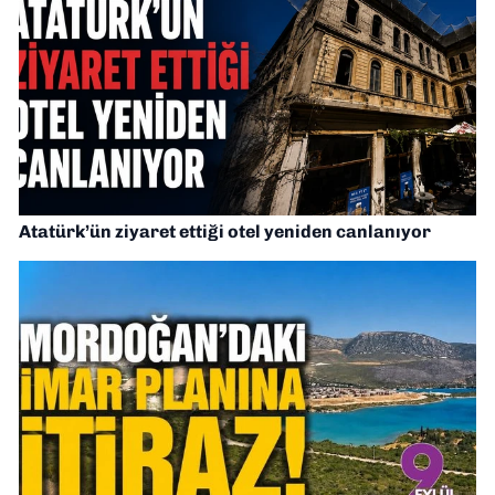
Atatürk’ün ziyaret ettiği otel yeniden canlanıyor