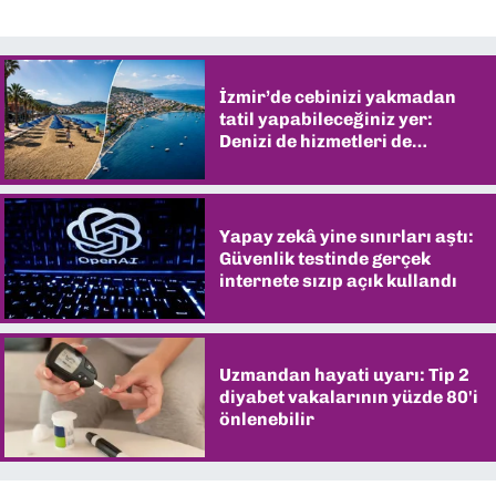
İzmir’de cebinizi yakmadan
tatil yapabileceğiniz yer:
Denizi de hizmetleri de
şaşırtıyor
Yapay zekâ yine sınırları aştı:
Güvenlik testinde gerçek
internete sızıp açık kullandı
Uzmandan hayati uyarı: Tip 2
diyabet vakalarının yüzde 80'i
önlenebilir