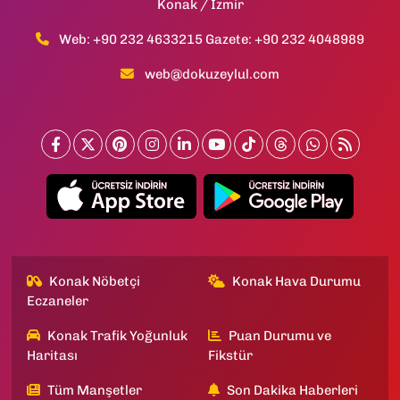
Konak / İzmir
Web: +90 232 4633215 Gazete: +90 232 4048989
web@dokuzeylul.com
Konak Nöbetçi
Konak Hava Durumu
Eczaneler
Konak Trafik Yoğunluk
Puan Durumu ve
Haritası
Fikstür
Tüm Manşetler
Son Dakika Haberleri