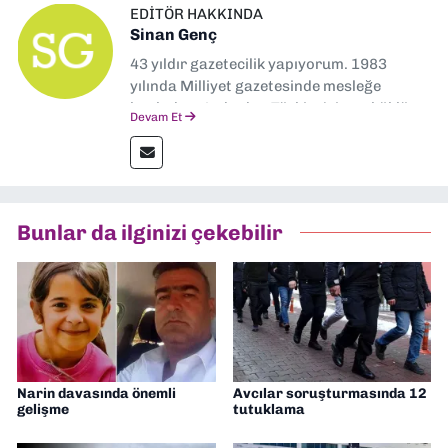
EDITÖR HAKKINDA
Sinan Genç
43 yıldır gazetecilik yapıyorum. 1983
yılında Milliyet gazetesinde mesleğe
başladım. Ardından Türkiye’nin en köklü
Devam Et
gazetelerinden Yeni Asır’da 36 yıl boyunca
muhabir, editör, müdür yardımcısı ve spor
müdürü olarak görev yaptım. Ayrıca Yeni
Asır TV’de 7 yıl boyunca programlar
hazırlayıp sundum. Şu anda Dokuz Eylül
Bunlar da ilginizi çekebilir
Gazetesi'nde editörlük yapıyorum
Narin davasında önemli
Avcılar soruşturmasında 12
gelişme
tutuklama