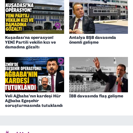
Kuşadası'na operasyon!
Antalya BŞB davasında
YENİ Partili vekilin kızı ve
önemli gelişme
damadına gözaltı
Veli Ağbaba’nın kardeşi Hür
İBB davasında flaş gelişme
Ağbaba Egeşehir
soruşturmasında tutuklandı