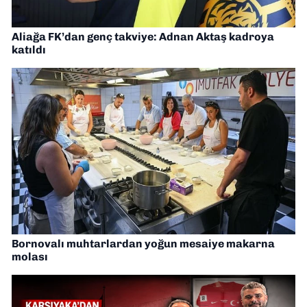
Aliağa FK’dan genç takviye: Adnan Aktaş kadroya
katıldı
Bornovalı muhtarlardan yoğun mesaiye makarna
molası