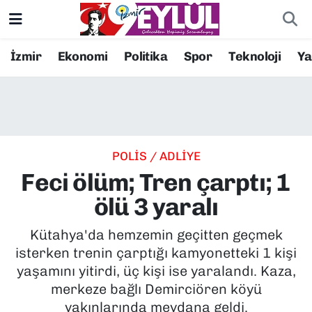
Resmi İlanlar
Konak Nöbetçi Eczaneler
İzmir
Ekonomi
Politika
Spor
Teknoloji
Y
BİLİM
Konak Hava Durumu
DÜNYA
Konak Trafik Yoğunluk Haritası
POLİS / ADLİYE
EĞİTİM
Süper Lig Puan Durumu ve Fikstür
Feci ölüm; Tren çarptı; 1
EKONOMİ
Tüm Manşetler
ölü 3 yaralı
KÜLTÜR SANAT
Son Dakika Haberleri
Kütahya'da hemzemin geçitten geçmek
isterken trenin çarptığı kamyonetteki 1 kişi
MAGAZİN
Haber Arşivi
yaşamını yitirdi, üç kişi ise yaralandı. Kaza,
merkeze bağlı Demirciören köyü
POLİTİKA
yakınlarında meydana geldi.