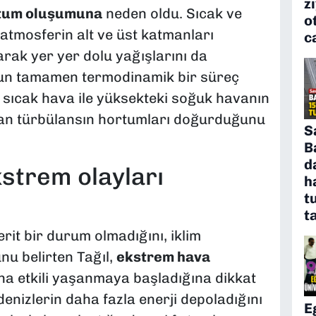
z
tum oluşumuna
neden oldu. Sıcak ve
o
 atmosferin alt ve üst katmanları
c
rarak yer yer dolu yağışlarını da
mun tamamen termodinamik bir süreç
i sıcak hava ile yüksekteki soğuk havanın
şan türbülansın hortumları doğurduğunu
S
B
d
kstrem olayları
h
t
t
it bir durum olmadığını, iklim
nu belirten Tağıl,
ekstrem hava
ha etkili yaşanmaya başladığına dikkat
denizlerin daha fazla enerji depoladığını
E