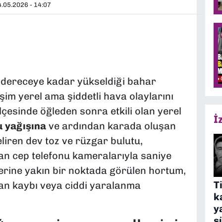
.05.2026 - 14:07
1 dereceye kadar yükseldiği bahar
im yerel ama şiddetli hava olaylarını
çesinde öğleden sonra etkili olan yerel
İ
u yağışına
ve ardından karada oluşan
iren dev toz ve rüzgar bulutu,
an cep telefonu kameralarıyla saniye
lerine yakın bir noktada görülen hortum,
T
can kaybı veya ciddi yaralanma
k
y
s