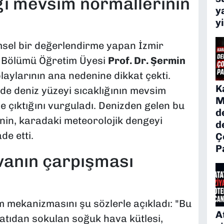
ğı mevsim normallerinin
y
y
imsel bir değerlendirme yapan İzmir
a Bölümü Öğretim Üyesi
Prof. Dr. Şermin
laylarının ana nedenine dikkat çekti.
K
nde deniz yüzeyi sıcaklığının mevsim
M
e çıktığını vurguladı. Denizden gelen bu
d
inin, karadaki meteorolojik dengeyi
d
de etti.
Ç
P
vanın çarpışması
m mekanizmasını şu sözlerle açıkladı: "Bu
A
atıdan sokulan soğuk hava kütlesi,