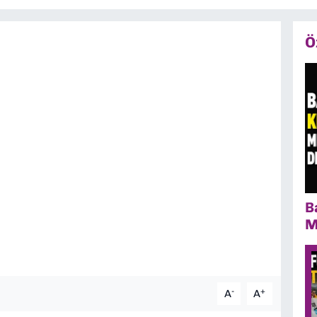
Ö
B
M
-
+
A
A