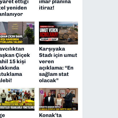
iyaret ettiği
imar planına
tel yeniden
itiraz!
anlanıyor
avcılıktan
Karşıyaka
aşkan Çiçek
Stadı için umut
ahil 15 kişi
veren
akkında
açıklama: “En
utuklama
sağlam stat
alebi!
olacak”
ge
Konak’ta