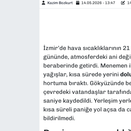
Kazim Bozkurt
14.05.2026 - 13:47
14
İzmir’de hava sıcaklıklarının 2
gününde, atmosferdeki ani değiş
beraberinde getirdi. Menemen il
yağışlar, kısa sürede yerini
dol
hortuma bıraktı. Gökyüzünde bel
çevredeki vatandaşlar tarafınd
saniye kaydedildi. Yerleşim yer
kısa süreli paniğe yol açsa da 
bildirilmedi.