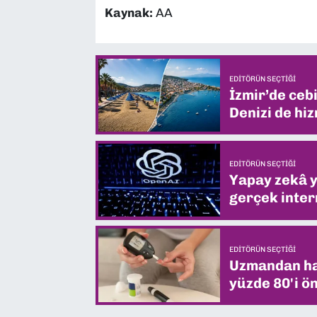
Kaynak:
AA
EDITÖRÜN SEÇTIĞI
İzmir’de ceb
Denizi de hiz
EDITÖRÜN SEÇTIĞI
Yapay zekâ yi
gerçek intern
EDITÖRÜN SEÇTIĞI
Uzmandan hay
yüzde 80'i ön