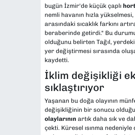
bugün İzmir'de küçük çaplı
hor
nemli havanın hızla yükselmesi,
arasındaki sıcaklık farkını artı
beraberinde getirdi." Bu duru
olduğunu belirten Tağıl, yerdek
yer değiştirmesi sırasında olu
kaydetti.
İklim değişikliği e
sıklaştırıyor
Yaşanan bu doğa olayının münfer
değişikliğinin bir sonucu olduğu
olaylarının
artık daha sık ve da
çekti. Küresel ısınma nedeniyle 