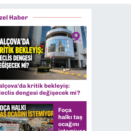
zel Haber
alçova’da kritik bekleyiş:
eclis dengesi değişecek mi?
Foça
halkı taş
ocağını
istemiyor