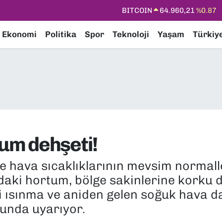
DOLAR
47,7436
%0.18
EURO
55,2510
%0.32
Ekonomi
Politika
Spor
Teknoloji
Yaşam
Türkiy
STERLİN
64,4811
%0.38
GRAM ALTIN
6660.55
%0.03
BİST100
13.779
%-14
um dehşeti!
 hava sıcaklıklarının mevsim normalle
ki hortum, bölge sakinlerine korku do
 ısınma ve aniden gelen soğuk hava dal
sunda uyarıyor.