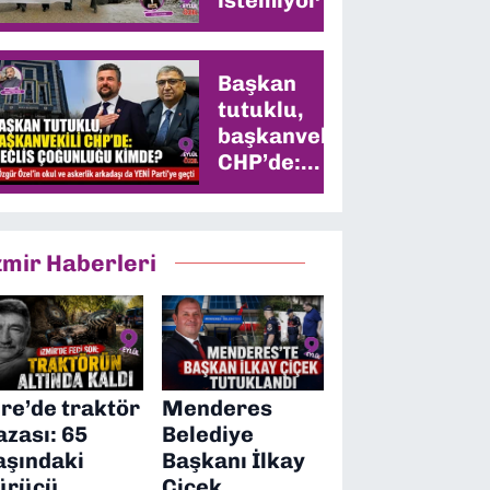
Başkan
tutuklu,
başkanvekili
CHP’de:
Meclis
çoğunluğu
kimde?
zmir Haberleri
ire’de traktör
Menderes
azası: 65
Belediye
aşındaki
Başkanı İlkay
ürücü
Çiçek