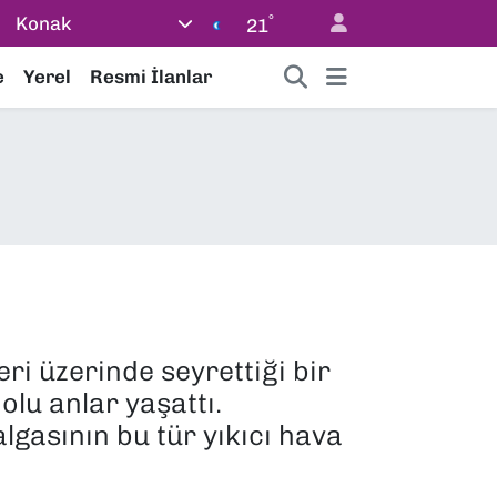
°
Konak
21
e
Yerel
Resmi İlanlar
ri üzerinde seyrettiği bir
lu anlar yaşattı.
gasının bu tür yıkıcı hava