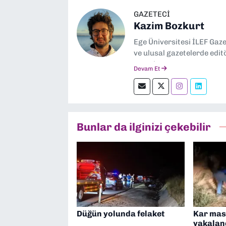
GAZETECI
Kazim Bozkurt
Ege Üniversitesi İLEF Gaz
ve ulusal gazetelerde edit
severim.
Devam Et
Bunlar da ilginizi çekebilir
Düğün yolunda felaket
Kar mask
yakalan