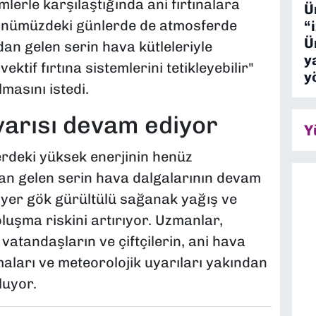
mlerle karşılaştığında ani fırtınalara
Ü
 "Önümüzdeki günlerde de atmosferde
“
Ü
dan gelen serin hava kütleleriyle
y
ktif fırtına sistemlerini tetikleyebilir"
y
masını istedi.
uyarısı devam ediyor
Y
erdeki yüksek enerjinin henüz
dan gelen serin hava dalgalarının devam
 yer gök gürültülü sağanak yağış ve
luşma riskini artırıyor. Uzmanlar,
 vatandaşların ve çiftçilerin, ani hava
lmaları ve meteorolojik uyarıları yakından
luyor.