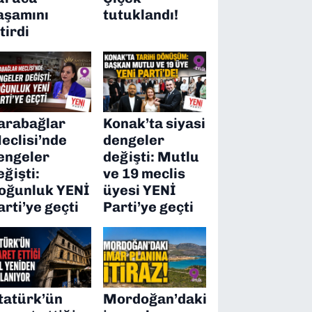
aşamını
tutuklandı!
itirdi
arabağlar
Konak’ta siyasi
eclisi’nde
dengeler
engeler
değişti: Mutlu
eğişti:
ve 19 meclis
oğunluk YENİ
üyesi YENİ
arti’ye geçti
Parti’ye geçti
tatürk’ün
Mordoğan’daki