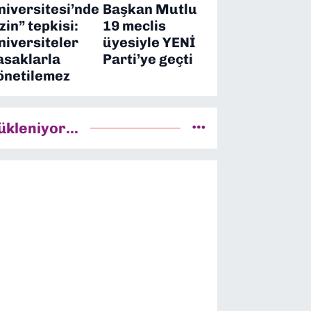
niversitesi’nde
Başkan Mutlu
izin” tepkisi:
19 meclis
niversiteler
üyesiyle YENİ
asaklarla
Parti’ye geçti
önetilemez
ükleniyor...