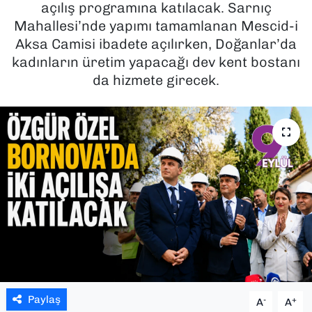
açılış programına katılacak. Sarnıç
Mahallesi’nde yapımı tamamlanan Mescid-i
SAĞLIK
Aksa Camisi ibadete açılırken, Doğanlar’da
kadınların üretim yapacağı dev kent bostanı
SPOR
da hizmete girecek.
TEKNOLOJİ
YAŞAM
YEREL YÖNETİMLER
Paylaş
-
+
A
A