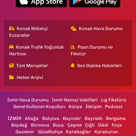
Konak Nöbetçi
Konak Hava Durumu
Eczaneler
Konak Trafik Yoğunluk
Puan Durumu ve
Haritası
Fikstür
Tüm Manşetler
Son Dakika Haberleri
Haber Arşivi
İzmir Hava Durumu
İzmir Namaz Vakitleri
Lig Fikstürü
Genel Kullanım Koşulları
Künye
İletişim
Podcast
İZMİR
Aliağa
Balçova
Bayındır
Bayraklı
Bergama
Beydağ
Bornova
Buca
Çeşme
Çiğli
Dikili
Foça
Gaziemir
Güzelbahçe
Karabağlar
Karaburun