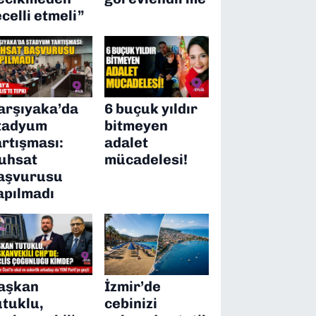
ecelli etmeli”
arşıyaka’da
6 buçuk yıldır
tadyum
bitmeyen
artışması:
adalet
uhsat
mücadelesi!
aşvurusu
apılmadı
aşkan
İzmir’de
utuklu,
cebinizi