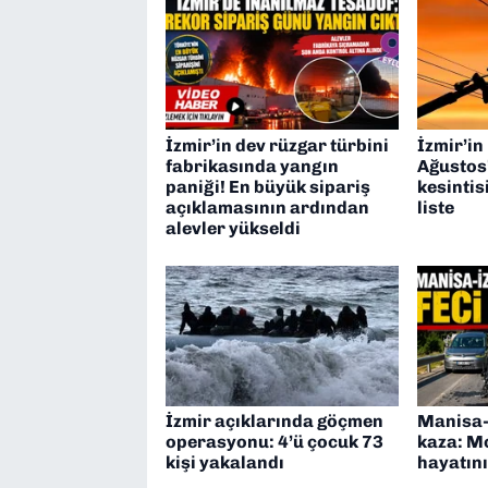
İzmir’in dev rüzgar türbini
İzmir’in
fabrikasında yangın
Ağustos’
paniği! En büyük sipariş
kesintis
açıklamasının ardından
liste
alevler yükseldi
İzmir açıklarında göçmen
Manisa-
operasyonu: 4’ü çocuk 73
kaza: M
kişi yakalandı
hayatını