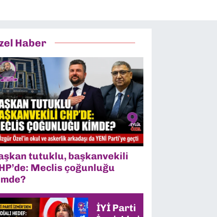
zel Haber
aşkan tutuklu, başkanvekili
HP’de: Meclis çoğunluğu
imde?
İYİ Parti