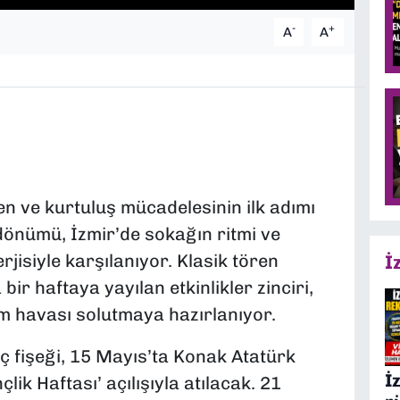
-
+
A
A
ren ve kurtuluş mücadelesinin ilk adımı
dönümü, İzmir’de sokağın ritmi ve
jisiyle karşılanıyor. Klasik tören
İ
bir haftaya yayılan etkinlikler zinciri,
m havası solutmaya hazırlanıyor.
fişeği, 15 Mayıs’ta Konak Atatürk
İ
k Haftası’ açılışıyla atılacak. 21