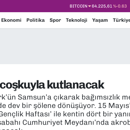
DOLAR
47,6704
%0
EURO
55,0406
%-0.08
Ekonomi
Politika
Spor
Teknoloji
Yaşam
Türkiy
STERLİN
64,2143
%0
GRAM ALTIN
6510.40
%0.45
BİST100
13.799
%70
BITCOIN
64.225,61
%-0.63
 coşkuyla kutlanacak
k’ün Samsun’a çıkarak bağımsızlık meş
de dev bir şölene dönüşüyor. 15 Mayıs
nçlik Haftası’ ile kentin dört bir yan
 sabahı Cumhuriyet Meydanı’nda akrob