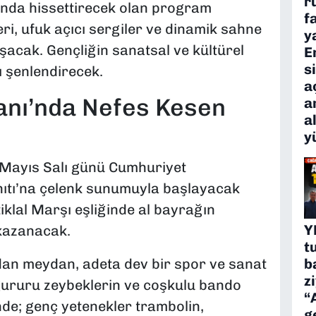
r
nda hissettirecek olan program
f
i, ufuk açıcı sergiler ve dinamik sahne
y
şacak. Gençliğin sanatsal ve kültürel
E
s
ı şenlendirecek.
a
nı’nda Nefes Kesen
a
a
y
9 Mayıs Salı günü Cumhuriyet
ıtı’na çelenk sunumuyla başlayacak
iklal Marşı eşliğinde al bayrağın
Y
kazanacak.
t
an meydan, adeta dev bir spor ve sanat
b
z
gururu zeybeklerin ve coşkulu bando
“
nde; genç yetenekler trambolin,
g