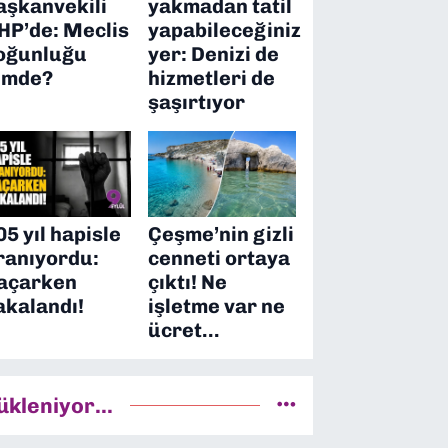
aşkanvekili
yakmadan tatil
HP’de: Meclis
yapabileceğiniz
oğunluğu
yer: Denizi de
imde?
hizmetleri de
şaşırtıyor
05 yıl hapisle
Çeşme’nin gizli
ranıyordu:
cenneti ortaya
açarken
çıktı! Ne
akalandı!
işletme var ne
ücret…
ükleniyor...