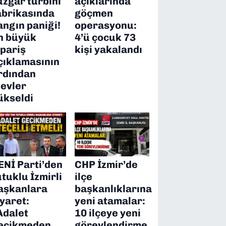
üzgar türbini
açıklarında
abrikasında
göçmen
angın paniği!
operasyonu:
n büyük
4’ü çocuk 73
ipariş
kişi yakalandı
çıklamasının
rdından
levler
ükseldi
ENİ Parti’den
CHP İzmir’de
utuklu İzmirli
ilçe
aşkanlara
başkanlıklarına
iyaret:
yeni atamalar:
Adalet
10 ilçeye yeni
ecikmeden
görevlendirme