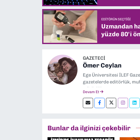
EDITÖRÜN SEÇTIĞI
Uzmandan hay
yüzde 80'i ön
GAZETECİ
Ömer Ceylan
Ege Üniversitesi İLEF Gaz
gazetelerde editörlük, muh
editörlük yapıyorum.
Devam Et
Bunlar da ilginizi çekebilir