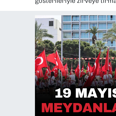
gösterileriyle zirveye tır
SAĞLIK
SPOR
TEKNOLOJİ
YAŞAM
YEREL YÖNETİMLER