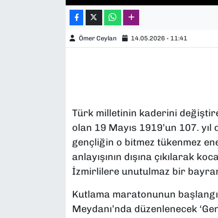
Ömer Ceylan
14.05.2026 - 11:41
Türk milletinin kaderini değişti
olan 19 Mayıs 1919’un 107. yıl 
gençliğin o bitmez tükenmez ener
anlayışının dışına çıkılarak koca 
İzmirlilere unutulmaz bir bayra
Kutlama maratonunun başlangıç 
Meydanı’nda düzenlenecek ‘Gençli