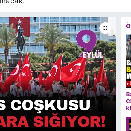
manacak.
Ö
B
C
k