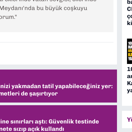
b
 Meydanı'nda bu büyük coşkuyu
C
ç
orum."
k
1
a
K
inizi yakmadan tatil yapabileceğiniz yer:
y
metleri de şaşırtıyor
Y
ne sınırları aştı: Güvenlik testinde
ete sızıp açık kullandı