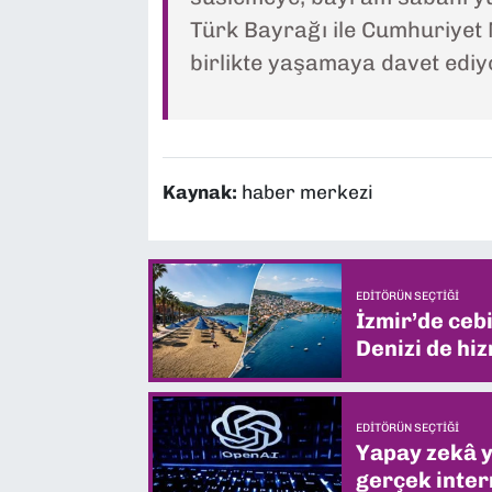
Türk Bayrağı ile Cumhuriyet
birlikte yaşamaya davet ediy
Kaynak:
haber merkezi
EDITÖRÜN SEÇTIĞI
İzmir’de ceb
Denizi de hiz
EDITÖRÜN SEÇTIĞI
Yapay zekâ yi
gerçek intern