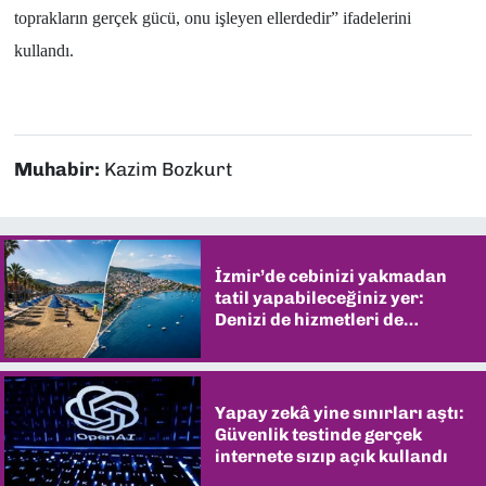
toprakların gerçek gücü, onu işleyen ellerdedir” ifadelerini
kullandı.
Muhabir:
Kazim Bozkurt
İzmir’de cebinizi yakmadan
tatil yapabileceğiniz yer:
Denizi de hizmetleri de
şaşırtıyor
Yapay zekâ yine sınırları aştı:
Güvenlik testinde gerçek
internete sızıp açık kullandı