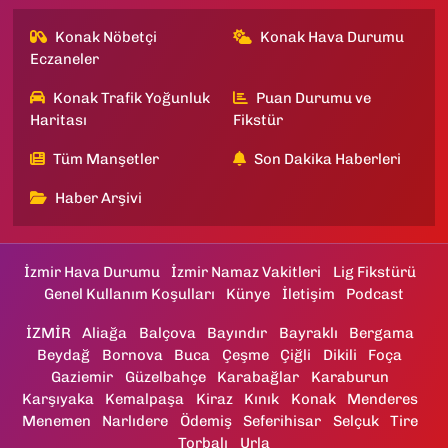
Konak Nöbetçi
Konak Hava Durumu
Eczaneler
Konak Trafik Yoğunluk
Puan Durumu ve
Haritası
Fikstür
Tüm Manşetler
Son Dakika Haberleri
Haber Arşivi
İzmir Hava Durumu
İzmir Namaz Vakitleri
Lig Fikstürü
Genel Kullanım Koşulları
Künye
İletişim
Podcast
İZMİR
Aliağa
Balçova
Bayındır
Bayraklı
Bergama
Beydağ
Bornova
Buca
Çeşme
Çiğli
Dikili
Foça
Gaziemir
Güzelbahçe
Karabağlar
Karaburun
Karşıyaka
Kemalpaşa
Kiraz
Kınık
Konak
Menderes
Menemen
Narlıdere
Ödemiş
Seferihisar
Selçuk
Tire
Torbalı
Urla