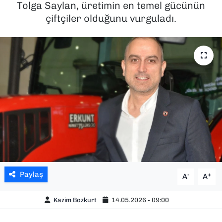
Tolga Saylan, üretimin en temel gücünün
çiftçiler olduğunu vurguladı.
SAĞLIK
SPOR
TEKNOLOJİ
YAŞAM
YEREL YÖNETİMLER
Paylaş
-
+
A
A
Kazim Bozkurt
14.05.2026 - 09:00