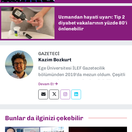
Uzmandan hayati uyarı: Tip 2
diyabet vakalarının yüzde 80'i
önlenebilir
GAZETECI
Kazim Bozkurt
Ege Üniversitesi İLEF Gazetecilik
bölümünden 2019'da mezun oldum. Çeşitli
yerel ve ulusal gazetelerde editörlük,
Devam Et
muhabirlik yaptım. Teknoloji bloglarını
okumayı severim.
Bunlar da ilginizi çekebilir