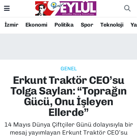
Resmi İlanlar
Konak Nöbetçi Eczaneler
İzmir
Ekonomi
Politika
Spor
Teknoloji
Y
BİLİM
Konak Hava Durumu
DÜNYA
Konak Trafik Yoğunluk Haritası
GENEL
EĞİTİM
Süper Lig Puan Durumu ve Fikstür
Erkunt Traktör CEO’su
EKONOMİ
Tüm Manşetler
Tolga Saylan: “Toprağın
Gücü, Onu İşleyen
KÜLTÜR SANAT
Son Dakika Haberleri
Ellerde”
MAGAZİN
Haber Arşivi
14 Mayıs Dünya Çiftçiler Günü dolayısıyla bir
mesaj yayımlayan Erkunt Traktör CEO’su
POLİTİKA