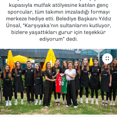
kupasıyla mutfak atölyesine katılan genç
SAĞLIK
sporcular, tüm takımın imzaladığı formayı
merkeze hediye etti. Belediye Başkanı Yıldız
SPOR
Ünsal, “Karşıyaka’nın sultanlarını kutluyor,
bizlere yaşattıkları gurur için teşekkür
TEKNOLOJİ
ediyorum” dedi.
YAŞAM
YEREL YÖNETİMLER