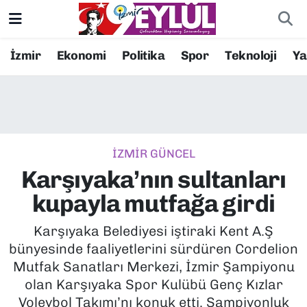
Resmi İlanlar
Konak Nöbetçi Eczaneler
İzmir
Ekonomi
Politika
Spor
Teknoloji
Y
BİLİM
Konak Hava Durumu
DÜNYA
Konak Trafik Yoğunluk Haritası
İZMİR GÜNCEL
EĞİTİM
Süper Lig Puan Durumu ve Fikstür
Karşıyaka’nın sultanları
EKONOMİ
Tüm Manşetler
kupayla mutfağa girdi
KÜLTÜR SANAT
Son Dakika Haberleri
Karşıyaka Belediyesi iştiraki Kent A.Ş
bünyesinde faaliyetlerini sürdüren Cordelion
MAGAZİN
Haber Arşivi
Mutfak Sanatları Merkezi, İzmir Şampiyonu
olan Karşıyaka Spor Kulübü Genç Kızlar
POLİTİKA
Voleybol Takımı’nı konuk etti. Şampiyonluk