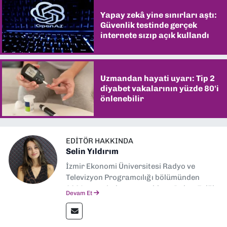
Yapay zekâ yine sınırları aştı:
Güvenlik testinde gerçek
internete sızıp açık kullandı
Uzmandan hayati uyarı: Tip 2
diyabet vakalarının yüzde 80'i
önlenebilir
EDITÖR HAKKINDA
Selin Yıldırım
İzmir Ekonomi Üniversitesi Radyo ve
Televizyon Programcılığı bölümünden
2024 senesinde mezun oldum. Dokuz Eylül
Devam Et
Gazetesi'nde spor yazarlığı yaparken,
editörlük görevini de üstleniyorum.