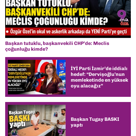
Başkan tutuklu, başkanvekili CHP’de: Meclis
çoğunluğu kimde?
İYİ Parti İzmir’de iddialı
hedef: “Dervişoğlu’nun
memleketinde en yüksek
oyu alacağız”
Başkan Tugay BASKI
yaptı