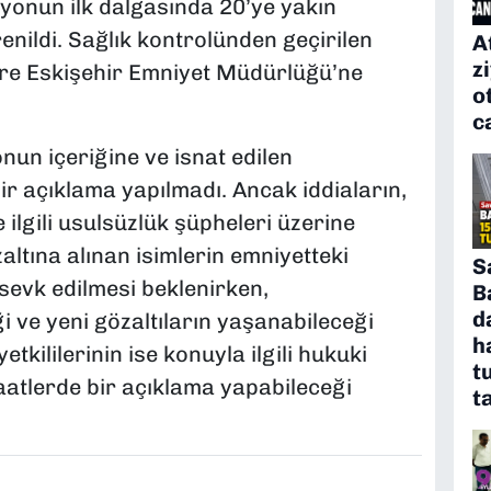
yonun ilk dalgasında 20’ye yakın
renildi. Sağlık kontrolünden geçirilen
A
z
zere Eskişehir Emniyet Müdürlüğü’ne
o
c
un içeriğine ve isnat edilen
r açıklama yapılmadı. Ancak iddiaların,
e ilgili usulsüzlük şüpheleri üzerine
altına alınan isimlerin emniyetteki
S
sevk edilmesi beklenirken,
B
d
 ve yeni gözaltıların yaşanabileceği
h
etkililerinin ise konuyla ilgili hukuki
t
 saatlerde bir açıklama yapabileceği
t