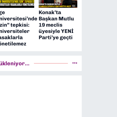
ge
Konak’ta
niversitesi’nde
Başkan Mutlu
izin” tepkisi:
19 meclis
niversiteler
üyesiyle YENİ
asaklarla
Parti’ye geçti
önetilemez
ükleniyor...