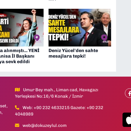
a alınmıştı... YENİ
Deniz Yücel'den sahte
nisa İl Başkanı
mesajlara tepki!
a sevk edildi
Umur Bey mah., Liman cad, Havagazı
Yerleşkesi No:16/6 Konak / İzmir
set,
Web: +90 232 4633215 Gazete: +90 232
h,
4048989
web@dokuzeylul.com