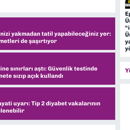
E
Ü
“
inizi yakmadan tatil yapabileceğiniz yer:
Ü
metleri de şaşırtıyor
y
y
ne sınırları aştı: Güvenlik testinde
Y
ete sızıp açık kullandı
ati uyarı: Tip 2 diyabet vakalarının
lenebilir