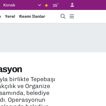
°
Konak
35
e
Yerel
Resmi İlanlar
rasyon
yla birlikte Tepebaşı
akçılık ve Organize
samında, belediye
ldı. Operasyonun