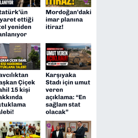
tatürk’ün
Mordoğan’daki
iyaret ettiği
imar planına
tel yeniden
itiraz!
anlanıyor
avcılıktan
Karşıyaka
aşkan Çiçek
Stadı için umut
ahil 15 kişi
veren
akkında
açıklama: “En
utuklama
sağlam stat
alebi!
olacak”