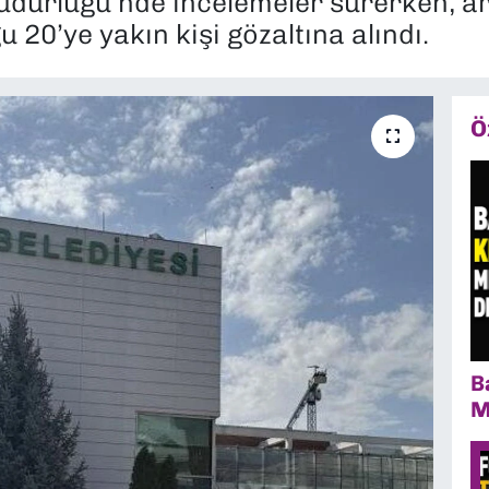
üdürlüğü’nde incelemeler sürerken, ar
 20’ye yakın kişi gözaltına alındı.
Ö
B
M