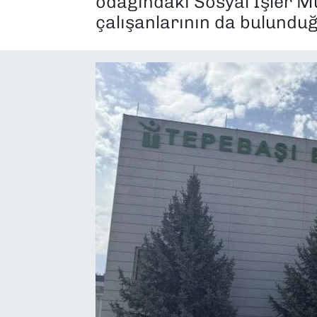
odağındaki Sosyal İşler M
çalışanlarının da bulunduğu
SAĞLIK
SPOR
TEKNOLOJİ
YAŞAM
YEREL YÖNETİMLER