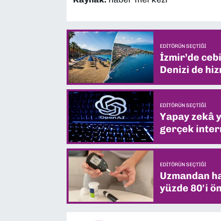
EDITÖRÜN SEÇTIĞI
İzmir’de ceb
Denizi de hiz
EDITÖRÜN SEÇTIĞI
Yapay zekâ yi
gerçek intern
EDITÖRÜN SEÇTIĞI
Uzmandan hay
yüzde 80'i ön