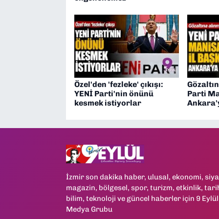
Özel'den 'fezleke' çıkışı:
Gözaltın
YENİ Parti'nin önünü
Parti Ma
kesmek istiyorlar
Ankara'y
İzmir son dakika haber, ulusal, ekonomi, siya
magazin, bölgesel, spor, turizm, etkinlik, tari
bilim, teknoloji ve güncel haberler için 9 Eylül
Medya Grubu