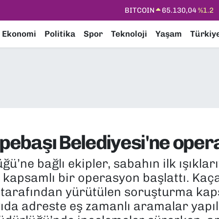
DOLAR
47,7106
%0.17
Ekonomi
Politika
Spor
Teknoloji
Yaşam
Türkiy
EURO
55,1652
%0.27
STERLİN
64,4046
%0.35
GRAM ALTIN
6648.99
%2.59
BİST100
13.773
%-19
Tepebaşı Belediyesi'ne ope
’ne bağlı ekipler, sabahın ilk ışıkları
ş kapsamlı bir operasyon başlattı. Kaç
 tarafından yürütülen soruşturma kap
ayıda adreste eş zamanlı aramalar yapı