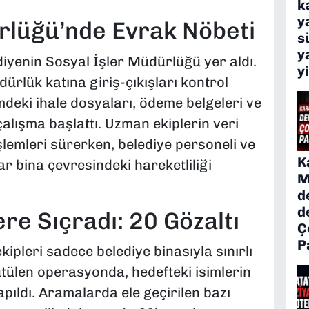
k
y
rlüğü’nde Evrak Nöbeti
s
y
yenin Sosyal İşler Müdürlüğü yer aldı.
y
ürlük katına giriş-çıkışları kontrol
imdeki ihale dosyaları, ödeme belgeleri ve
r çalışma başlattı. Uzman ekiplerin veri
lemleri sürerken, belediye personeli ve
K
 bina çevresindeki hareketliliği
M
d
d
e Sıçradı: 20 Gözaltı
Ç
P
pleri sadece belediye binasıyla sınırlı
tülen operasyonda, hedefteki isimlerin
pıldı. Aramalarda ele geçirilen bazı