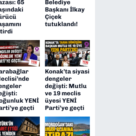
azası: 65
Belediye
aşındaki
Başkanı İlkay
ürücü
Çiçek
aşamını
tutuklandı!
itirdi
arabağlar
Konak’ta siyasi
eclisi’nde
dengeler
engeler
değişti: Mutlu
eğişti:
ve 19 meclis
oğunluk YENİ
üyesi YENİ
arti’ye geçti
Parti’ye geçti