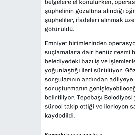
belgelere el konulurken, operas
şüphelinin gözaltına alındığı öğ
şüpheliler, ifadeleri alınmak ü
götürüldü.
Emniyet birimlerinden operasyon
suçlamalara dair henüz resmi bi
belediyedeki bazı iş ve işlemlerl
yoğunlaştığı ileri sürülüyor. Göz
sorgularının ardından adliyeye 
soruşturmanın genişleyebileceği
belirtiliyor. Tepebaşı Belediyesi y
süreci takip ettiği ve ilerleyen
kaydedildi.
Kaynak:
haber merkezi