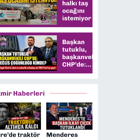
halkı taş
ocağını
istemiyor
Başkan
tutuklu,
başkanvekili
CHP’de:
Meclis
çoğunluğu
kimde?
zmir Haberleri
ire’de traktör
Menderes