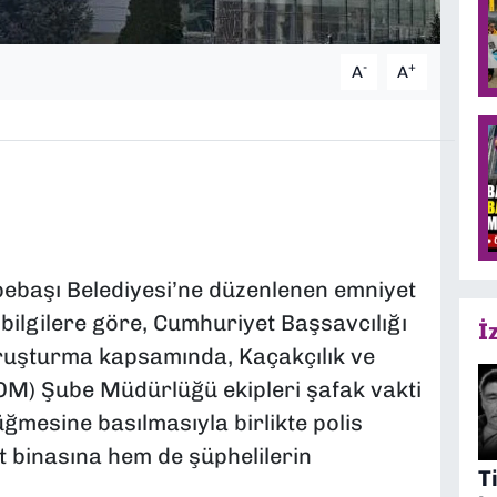
-
+
A
A
ebaşı Belediyesi’ne düzenlenen emniyet
bilgilere göre, Cumhuriyet Başsavcılığı
İ
ruşturma kapsamında, Kaçakçılık ve
M) Şube Müdürlüğü ekipleri şafak vakti
mesine basılmasıyla birlikte polis
t binasına hem de şüphelilerin
T