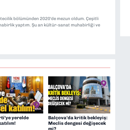
etecilik bölümünden 2020'de mezun oldum. Çeşitli
abirlik yaptım. Şu an kültür-sanat muhabirliği ve
ti’ye yerelde
Balçova’da kritik bekleyiş:
katılım!
Meclis dengesi değişecek
mi?