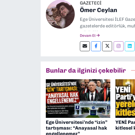
GAZETECİ
Ömer Ceylan
Ege Üniversitesi İLEF Gaz
gazetelerde editörlük, muh
editörlük yapıyorum.
Devam Et
Bunlar da ilginizi çekebilir
Ege Üniversitesi’nde “izin”
YENİ Par
tartışması: “Anayasal hak
kitlesel 
engellenemez”