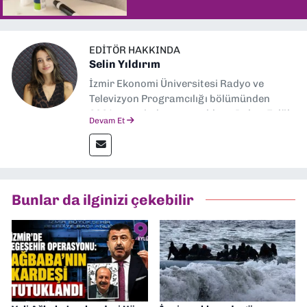
EDITÖR HAKKINDA
Selin Yıldırım
İzmir Ekonomi Üniversitesi Radyo ve
Televizyon Programcılığı bölümünden
2024 senesinde mezun oldum. Dokuz Eylül
Devam Et
Gazetesi'nde spor yazarlığı yaparken,
editörlük görevini de üstleniyorum.
Bunlar da ilginizi çekebilir