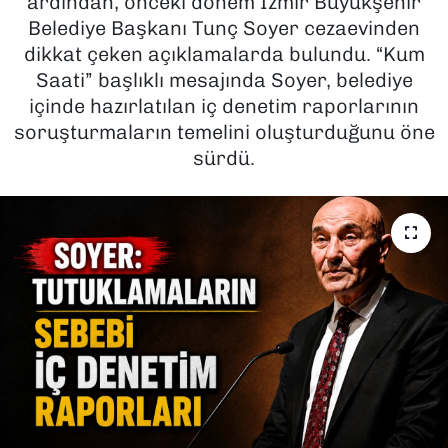
ardından, önceki dönem İzmir Büyükşehir
Belediye Başkanı Tunç Soyer cezaevinden
SAĞLIK
dikkat çeken açıklamalarda bulundu. “Kum
Saati” başlıklı mesajında Soyer, belediye
SPOR
içinde hazırlatılan iç denetim raporlarının
soruşturmaların temelini oluşturduğunu öne
TEKNOLOJİ
sürdü.
YAŞAM
YEREL YÖNETİMLER