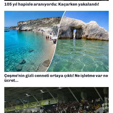
105 yıl hapisle aranıyordu: Kaçarken yakalandı!
Çeşme’nin gizli cenneti ortaya çıktı! Ne işletme var ne
ücret…