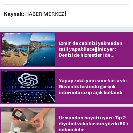
Kaynak:
HABER MERKEZİ
İzmir’de cebinizi yakmadan
tatil yapabileceğiniz yer:
Denizi de hizmetleri de
şaşırtıyor
Yapay zekâ yine sınırları aştı:
Güvenlik testinde gerçek
internete sızıp açık kullandı
Uzmandan hayati uyarı: Tip 2
diyabet vakalarının yüzde 80'i
önlenebilir