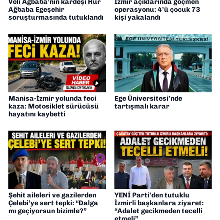
Veli Ağbaba’nın kardeşi Hür
İzmir açıklarında göçmen
Ağbaba Egeşehir
operasyonu: 4’ü çocuk 73
soruşturmasında tutuklandı
kişi yakalandı
Manisa-İzmir yolunda feci
Ege Üniversitesi’nde
kaza: Motosiklet sürücüsü
tartışmalı karar
hayatını kaybetti
Şehit aileleri ve gazilerden
YENİ Parti’den tutuklu
Çelebi’ye sert tepki: “Dalga
İzmirli başkanlara ziyaret:
mı geçiyorsun bizimle?”
“Adalet gecikmeden tecelli
etmeli”