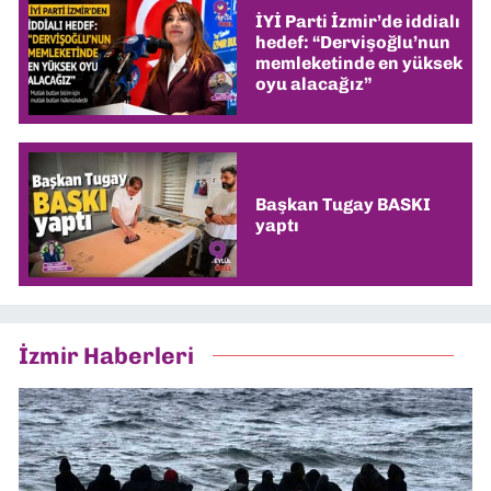
İYİ Parti İzmir’de iddialı
hedef: “Dervişoğlu’nun
memleketinde en yüksek
oyu alacağız”
Başkan Tugay BASKI
yaptı
İzmir Haberleri