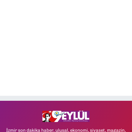
İzmir son dakika haber, ulusal, ekonomi, siyaset, magazin,