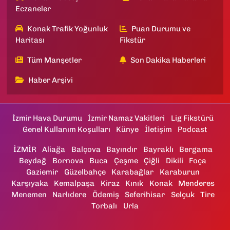
Eczaneler
Konak Trafik Yoğunluk
Puan Durumu ve
Haritası
Fikstür
Tüm Manşetler
Son Dakika Haberleri
Haber Arşivi
İzmir Hava Durumu
İzmir Namaz Vakitleri
Lig Fikstürü
Genel Kullanım Koşulları
Künye
İletişim
Podcast
İZMİR
Aliağa
Balçova
Bayındır
Bayraklı
Bergama
Beydağ
Bornova
Buca
Çeşme
Çiğli
Dikili
Foça
Gaziemir
Güzelbahçe
Karabağlar
Karaburun
Karşıyaka
Kemalpaşa
Kiraz
Kınık
Konak
Menderes
Menemen
Narlıdere
Ödemiş
Seferihisar
Selçuk
Tire
Torbalı
Urla