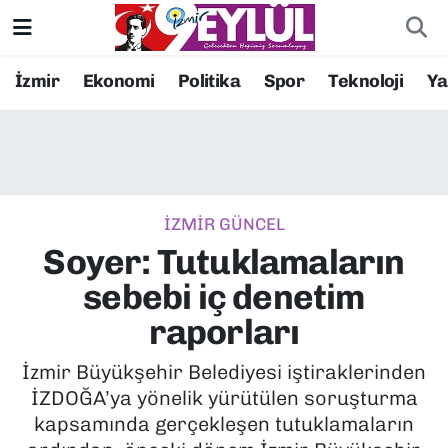
Resmi İlanlar
Konak Nöbetçi Eczaneler
İzmir
Ekonomi
Politika
Spor
Teknoloji
Y
BİLİM
Konak Hava Durumu
DÜNYA
Konak Trafik Yoğunluk Haritası
İZMİR GÜNCEL
EĞİTİM
Süper Lig Puan Durumu ve Fikstür
Soyer: Tutuklamaların
EKONOMİ
Tüm Manşetler
sebebi iç denetim
raporları
KÜLTÜR SANAT
Son Dakika Haberleri
İzmir Büyükşehir Belediyesi iştiraklerinden
MAGAZİN
Haber Arşivi
İZDOĞA’ya yönelik yürütülen soruşturma
kapsamında gerçekleşen tutuklamaların
POLİTİKA