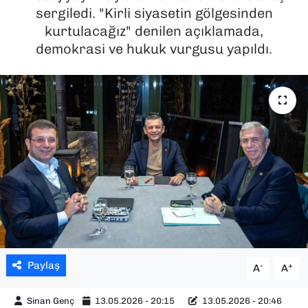
sergiledi. "Kirli siyasetin gölgesinden
SAĞLIK
kurtulacağız" denilen açıklamada,
demokrasi ve hukuk vurgusu yapıldı.
SPOR
TEKNOLOJİ
YAŞAM
YEREL YÖNETİMLER
Paylaş
-
+
A
A
Sinan Genç
13.05.2026 - 20:15
13.05.2026 - 20:46