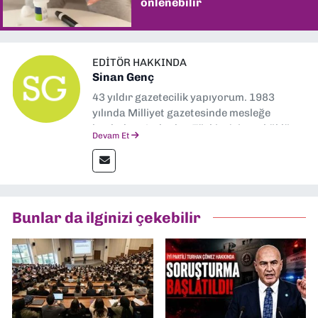
önlenebilir
EDITÖR HAKKINDA
Sinan Genç
43 yıldır gazetecilik yapıyorum. 1983
yılında Milliyet gazetesinde mesleğe
başladım. Ardından Türkiye’nin en köklü
Devam Et
gazetelerinden Yeni Asır’da 36 yıl boyunca
muhabir, editör, müdür yardımcısı ve spor
müdürü olarak görev yaptım. Ayrıca Yeni
Asır TV’de 7 yıl boyunca programlar
hazırlayıp sundum. Şu anda Dokuz Eylül
Bunlar da ilginizi çekebilir
Gazetesi'nde editörlük yapıyorum