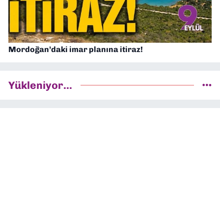
Mordoğan’daki imar planına itiraz!
Yükleniyor...