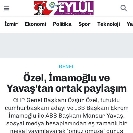
Resmi İlanlar
Konak Nöbetçi Eczaneler
İzmir
Ekonomi
Politika
Spor
Teknoloji
Y
BİLİM
Konak Hava Durumu
DÜNYA
Konak Trafik Yoğunluk Haritası
GENEL
EĞİTİM
Süper Lig Puan Durumu ve Fikstür
Özel, İmamoğlu ve
EKONOMİ
Tüm Manşetler
Yavaş'tan ortak paylaşım
KÜLTÜR SANAT
Son Dakika Haberleri
CHP Genel Başkanı Özgür Özel, tutuklu
cumhurbaşkanı adayı ve İBB Başkanı Ekrem
MAGAZİN
Haber Arşivi
İmamoğlu ile ABB Başkanı Mansur Yavaş,
sosyal medya hesaplarından eş zamanlı bir
POLİTİKA
mesaj yayımlayarak ‘omuz omuza’ duruş