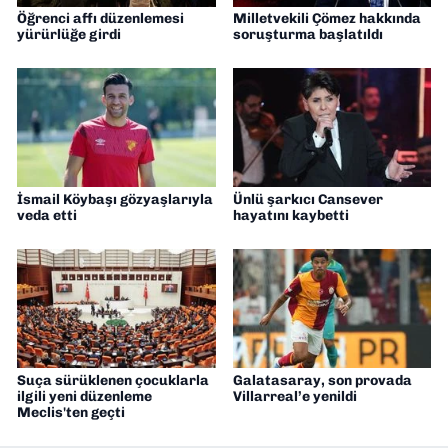
Öğrenci affı düzenlemesi
Milletvekili Çömez hakkında
yürürlüğe girdi
soruşturma başlatıldı
İsmail Köybaşı gözyaşlarıyla
Ünlü şarkıcı Cansever
veda etti
hayatını kaybetti
Suça sürüklenen çocuklarla
Galatasaray, son provada
ilgili yeni düzenleme
Villarreal’e yenildi
Meclis'ten geçti