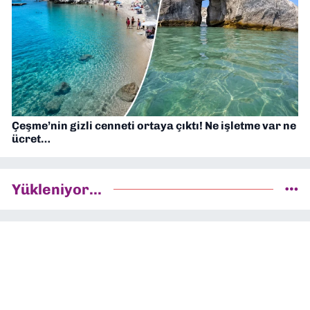
Çeşme’nin gizli cenneti ortaya çıktı! Ne işletme var ne
ücret…
Yükleniyor...