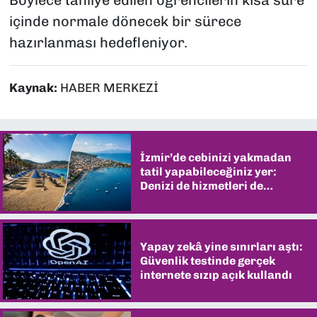
Böylece tahliye edilen öğrencilerin kısa süre
içinde normale dönecek bir sürece
hazırlanması hedefleniyor.
Kaynak:
HABER MERKEZİ
İzmir’de cebinizi yakmadan
tatil yapabileceğiniz yer:
Denizi de hizmetleri de
şaşırtıyor
Yapay zekâ yine sınırları aştı:
Güvenlik testinde gerçek
internete sızıp açık kullandı