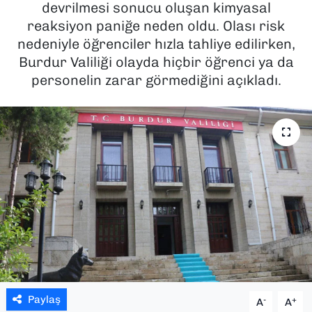
devrilmesi sonucu oluşan kimyasal
reaksiyon paniğe neden oldu. Olası risk
SAĞLIK
nedeniyle öğrenciler hızla tahliye edilirken,
Burdur Valiliği olayda hiçbir öğrenci ya da
SPOR
personelin zarar görmediğini açıkladı.
TEKNOLOJİ
YAŞAM
YEREL YÖNETİMLER
Paylaş
-
+
A
A