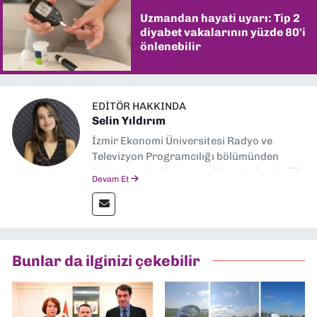
Uzmandan hayati uyarı: Tip 2
diyabet vakalarının yüzde 80'i
önlenebilir
EDITÖR HAKKINDA
Selin Yıldırım
İzmir Ekonomi Üniversitesi Radyo ve
Televizyon Programcılığı bölümünden
2024 senesinde mezun oldum. Dokuz Eylül
Devam Et
Gazetesi'nde spor yazarlığı yaparken,
editörlük görevini de üstleniyorum.
Bunlar da ilginizi çekebilir