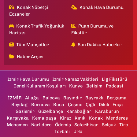
Konak Nöbetçi
Konak Hava Durumu
Eczaneler
Konak Trafik Yoğunluk
Puan Durumu ve
Haritası
Fikstür
Tüm Manşetler
Son Dakika Haberleri
Haber Arşivi
İzmir Hava Durumu
İzmir Namaz Vakitleri
Lig Fikstürü
Genel Kullanım Koşulları
Künye
İletişim
Podcast
İZMİR
Aliağa
Balçova
Bayındır
Bayraklı
Bergama
Beydağ
Bornova
Buca
Çeşme
Çiğli
Dikili
Foça
Gaziemir
Güzelbahçe
Karabağlar
Karaburun
Karşıyaka
Kemalpaşa
Kiraz
Kınık
Konak
Menderes
Menemen
Narlıdere
Ödemiş
Seferihisar
Selçuk
Tire
Torbalı
Urla