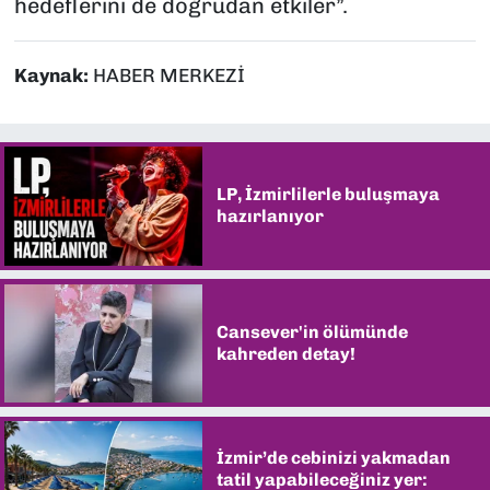
hedeflerini de doğrudan etkiler”.
Kaynak:
HABER MERKEZİ
LP, İzmirlilerle buluşmaya
hazırlanıyor
Cansever'in ölümünde
kahreden detay!
İzmir’de cebinizi yakmadan
tatil yapabileceğiniz yer: