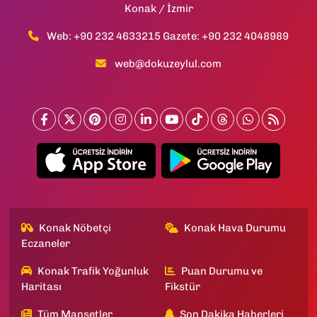
Konak / İzmir
Web: +90 232 4633215 Gazete: +90 232 4048989
web@dokuzeylul.com
Konak Nöbetçi
Konak Hava Durumu
Eczaneler
Konak Trafik Yoğunluk
Puan Durumu ve
Haritası
Fikstür
Tüm Manşetler
Son Dakika Haberleri