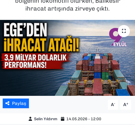
bölgenin lokomotifi olurken, Balıkesir
ihracat artışında zirveye çıktı.
SAĞLIK
SPOR
TEKNOLOJİ
YAŞAM
YEREL YÖNETİMLER
Paylaş
-
+
A
A
Selin Yıldırım
14.05.2026 - 12:00