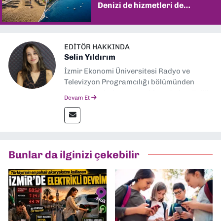
Denizi de hizmetleri de
şaşırtıyor
EDITÖR HAKKINDA
Selin Yıldırım
İzmir Ekonomi Üniversitesi Radyo ve
Televizyon Programcılığı bölümünden
2024 senesinde mezun oldum. Dokuz Eylül
Devam Et
Gazetesi'nde spor yazarlığı yaparken,
editörlük görevini de üstleniyorum.
Bunlar da ilginizi çekebilir