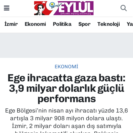
Resmi İlanlar
Konak Nöbetçi Eczaneler
İzmir
Ekonomi
Politika
Spor
Teknoloji
Y
BİLİM
Konak Hava Durumu
DÜNYA
Konak Trafik Yoğunluk Haritası
EKONOMİ
EĞİTİM
Süper Lig Puan Durumu ve Fikstür
Ege ihracatta gaza bastı:
EKONOMİ
Tüm Manşetler
3,9 milyar dolarlık güçlü
performans
KÜLTÜR SANAT
Son Dakika Haberleri
Ege Bölgesi’nin nisan ayı ihracatı yüzde 13,6
MAGAZİN
Haber Arşivi
artışla 3 milyar 908 milyon dolara ulaştı.
İzmir, 2 milyar doları aşan dış satımıyla
POLİTİKA