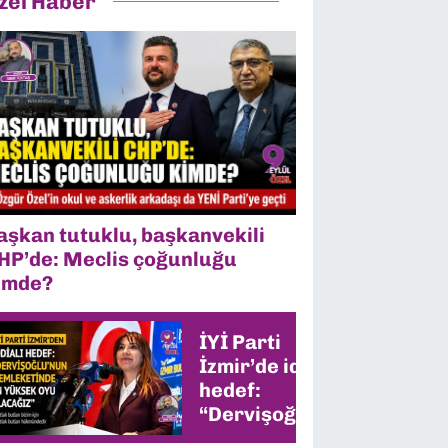
zel Haber
aşkan tutuklu, başkanvekili
HP’de: Meclis çoğunluğu
imde?
İYİ Parti
İzmir’de iddialı
hedef:
“Dervişoğlu’nun
memleketinde