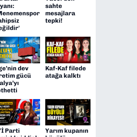
syanı:
sahte
Menemenspor
mesajlara
ahipsiz
tepki!
eğildir'
ge’nin dev
Kaf-Kaf filede
retim gücü
atağa kalktı
talya’yı
ethetti
Yİ Parti
Yarım kupanın