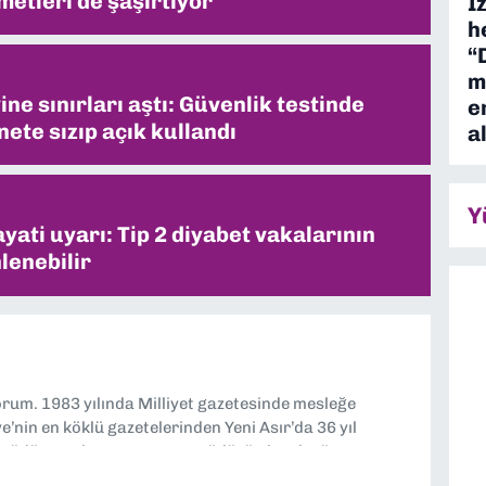
metleri de şaşırtıyor
İ
h
“
m
ne sınırları aştı: Güvenlik testinde
e
ete sızıp açık kullandı
a
Y
ati uyarı: Tip 2 diyabet vakalarının
lenebilir
yorum. 1983 yılında Milliyet gazetesinde mesleğe
’nin en köklü gazetelerinden Yeni Asır’da 36 yıl
 müdür yardımcısı ve spor müdürü olarak görev
TV’de 7 yıl boyunca programlar hazırlayıp sundum. Şu