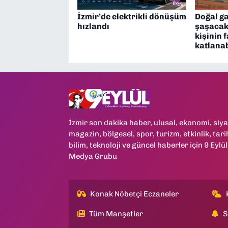
İzmir’de elektrikli dönüşüm
Doğal g
hızlandı
şaşacak
kişinin 
katlanab
İzmir son dakika haber, ulusal, ekonomi, siya
magazin, bölgesel, spor, turizm, etkinlik, tari
bilim, teknoloji ve güncel haberler için 9 Eylül
Medya Grubu
Konak Nöbetçi Eczaneler
Tüm Manşetler
S