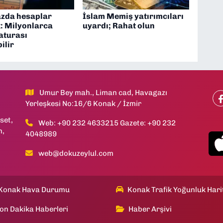
azda hesaplar
İslam Memiş yatırımcıları
: Milyonlarca
uyardı; Rahat olun
faturası
ilir
Umur Bey mah., Liman cad, Havagazı
Yerleşkesi No:16/6 Konak / İzmir
set,
Web: +90 232 4633215 Gazete: +90 232
h,
4048989
web@dokuzeylul.com
Konak Hava Durumu
Konak Trafik Yoğunluk Hari
on Dakika Haberleri
Haber Arşivi