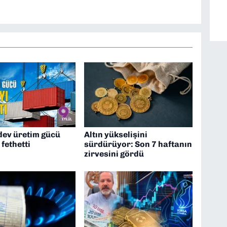
'nde editörlük yapıyorum
dev üretim gücü
Altın yükselişini
 fethetti
sürdürüyor: Son 7 haftanın
zirvesini gördü