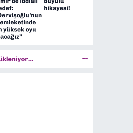
zmir’de iddialı
büyülü
edef:
hikayesi!
Dervişoğlu’nun
emleketinde
n yüksek oyu
lacağız”
ükleniyor...