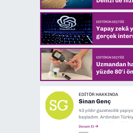
Denizi de hiz
EDITÖRÜN SEÇTIĞI
Yapay zekâ yi
gerçek intern
EDITÖRÜN SEÇTIĞI
Uzmandan hay
yüzde 80'i ön
EDITÖR HAKKINDA
Sinan Genç
43 yıldır gazetecilik yapı
başladım. Ardından Türkiye
boyunca muhabir, editör,
Devam Et
yaptım. Ayrıca Yeni Asır 