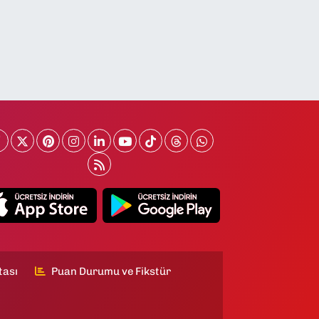
tası
Puan Durumu ve Fikstür