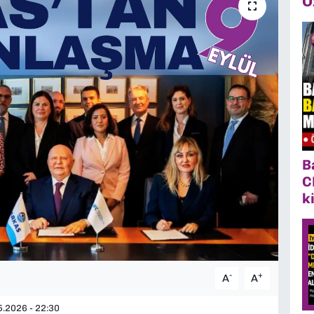
Ö
B
C
k
-
+
A
A
.2026 - 22:30