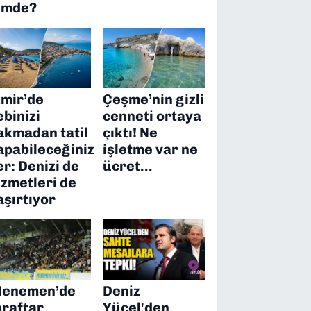
imde?
zmir’de
Çeşme’nin gizli
ebinizi
cenneti ortaya
akmadan tatil
çıktı! Ne
apabileceğiniz
işletme var ne
er: Denizi de
ücret…
izmetleri de
aşırtıyor
enemen’de
Deniz
araftar
Yücel'den