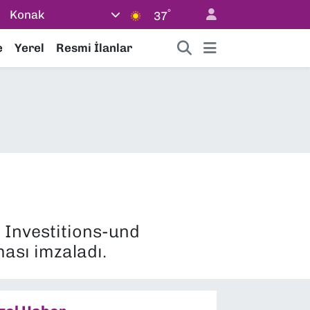
°
Konak
37
e
Yerel
Resmi İlanlar
 Investitions-und
ası imzaladı.