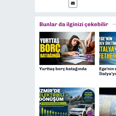
anda Dokuz Eylül Gazetesi
Bunlar da ilginizi çekebilir
Yurttaş borç batağında
Ege’nin 
İtalya’yı