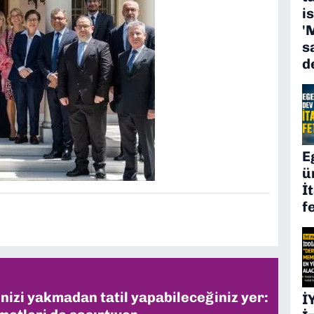
i
'
s
d
E
ü
İ
f
inizi yakmadan tatil yapabileceğiniz yer:
İ