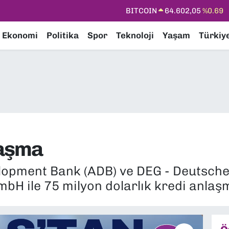
DOLAR
47,5986
%0.06
EURO
55,0700
%0.1
Ekonomi
Politika
Spor
Teknoloji
Yaşam
Türkiy
STERLİN
64,2438
%0.21
GRAM ALTIN
6518.23
%0.39
BİST100
13.768
%48
BITCOIN
64.602,05
%0.69
laşma
lopment Bank (ADB) ve DEG - Deutsche
bH ile 75 milyon dolarlık kredi anlaşm