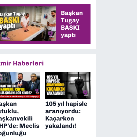
en yüksek oyu
alacağız”
Başkan
Tugay
BASKI
yaptı
zmir Haberleri
aşkan
105 yıl hapisle
utuklu,
aranıyordu:
aşkanvekili
Kaçarken
HP’de: Meclis
yakalandı!
oğunluğu