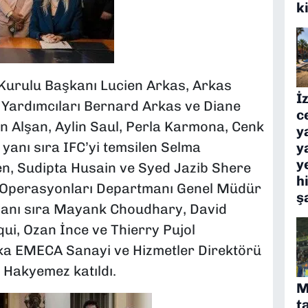
k
Kurulu Başkanı Lucien Arkas, Arkas
İ
Yardımcıları Bernard Arkas ve Diane
c
n Alşan, Aylin Saul, Perla Karmona, Cenk
y
 yanı sıra IFC’yi temsilen Selma
y
y
, Sudipta Husain ve Syed Jazib Shere
h
ör Operasyonları Departmanı Genel Müdür
ş
yanı sıra Mayank Choudhary, David
ui, Ozan İnce ve Thierry Pujol
ka EMECA Sanayi ve Hizmetler Direktörü
Hakyemez katıldı.
M
t