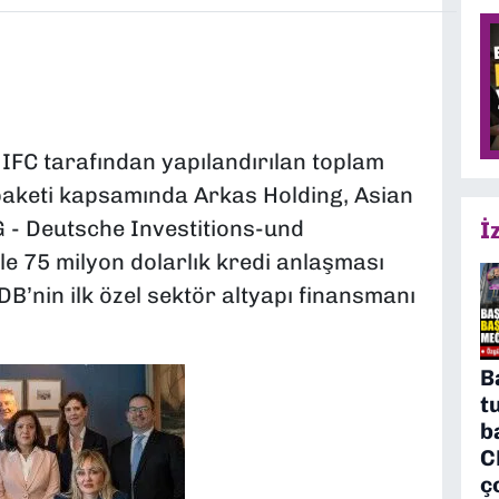
FC tarafından yapılandırılan toplam
paketi kapsamında Arkas Holding, Asian
 - Deutsche Investitions-und
İ
e 75 milyon dolarlık kredi anlaşması
B’nin ilk özel sektör altyapı finansmanı
B
t
b
C
ç