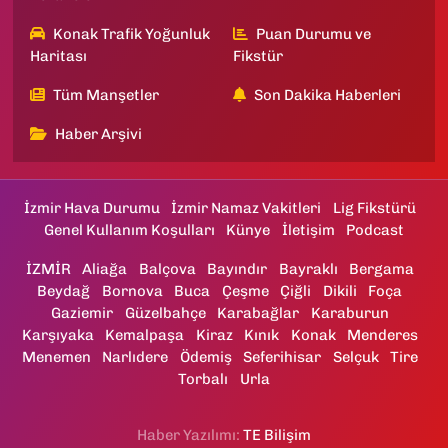
Konak Trafik Yoğunluk
Puan Durumu ve
Haritası
Fikstür
Tüm Manşetler
Son Dakika Haberleri
Haber Arşivi
İzmir Hava Durumu
İzmir Namaz Vakitleri
Lig Fikstürü
Genel Kullanım Koşulları
Künye
İletişim
Podcast
İZMİR
Aliağa
Balçova
Bayındır
Bayraklı
Bergama
Beydağ
Bornova
Buca
Çeşme
Çiğli
Dikili
Foça
Gaziemir
Güzelbahçe
Karabağlar
Karaburun
Karşıyaka
Kemalpaşa
Kiraz
Kınık
Konak
Menderes
Menemen
Narlıdere
Ödemiş
Seferihisar
Selçuk
Tire
Torbalı
Urla
Haber Yazılımı:
TE Bilişim