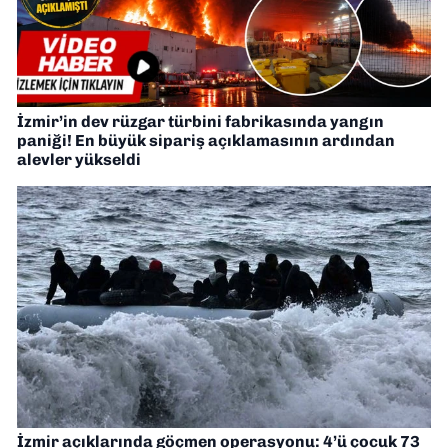
İzmir’in dev rüzgar türbini fabrikasında yangın
paniği! En büyük sipariş açıklamasının ardından
alevler yükseldi
İzmir açıklarında göçmen operasyonu: 4’ü çocuk 73