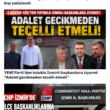
kişi yakalandı
YENİ Parti’den tutuklu İzmirli başkanlara ziyaret:
“Adalet gecikmeden tecelli etmeli”