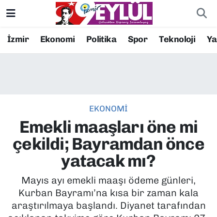
Resmi İlanlar
Konak Nöbetçi Eczaneler
İzmir
Ekonomi
Politika
Spor
Teknoloji
Y
BİLİM
Konak Hava Durumu
DÜNYA
Konak Trafik Yoğunluk Haritası
EKONOMİ
EĞİTİM
Süper Lig Puan Durumu ve Fikstür
Emekli maaşları öne mi
EKONOMİ
Tüm Manşetler
çekildi; Bayramdan önce
yatacak mı?
KÜLTÜR SANAT
Son Dakika Haberleri
Mayıs ayı emekli maaşı ödeme günleri,
MAGAZİN
Haber Arşivi
Kurban Bayramı’na kısa bir zaman kala
araştırılmaya başlandı. Diyanet tarafından
POLİTİKA