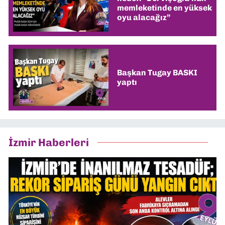
memleketinde en yüksek
oyu alacağız”
Başkan Tugay BASKI
yaptı
İzmir Haberleri