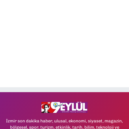
İzmir son dakika haber, ulusal, ekonomi, siyaset, magazin,
bölgesel, spor, turizm, etkinlik, tarih, bilim, teknoloji ve