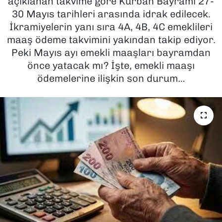
açıklanan takvime göre Kurban Bayramı 27-
30 Mayıs tarihleri arasında idrak edilecek.
SAĞLIK
İkramiyelerin yanı sıra 4A, 4B, 4C emeklileri
maaş ödeme takvimini yakından takip ediyor.
SPOR
Peki Mayıs ayı emekli maaşları bayramdan
önce yatacak mı? İşte, emekli maaşı
TEKNOLOJİ
ödemelerine ilişkin son durum…
YAŞAM
YEREL YÖNETİMLER