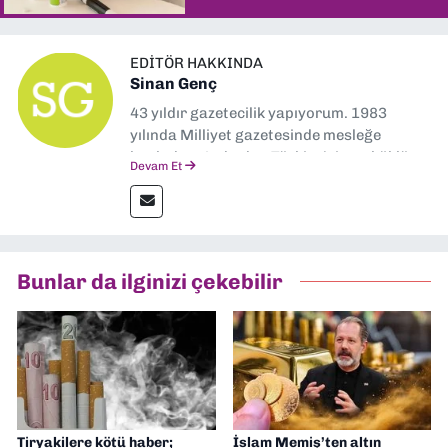
EDITÖR HAKKINDA
Sinan Genç
43 yıldır gazetecilik yapıyorum. 1983
yılında Milliyet gazetesinde mesleğe
başladım. Ardından Türkiye’nin en köklü
Devam Et
gazetelerinden Yeni Asır’da 36 yıl boyunca
muhabir, editör, müdür yardımcısı ve spor
müdürü olarak görev yaptım. Ayrıca Yeni
Asır TV’de 7 yıl boyunca programlar
hazırlayıp sundum. Şu anda Dokuz Eylül
Bunlar da ilginizi çekebilir
Gazetesi'nde editörlük yapıyorum
Tiryakilere kötü haber;
İslam Memiş’ten altın