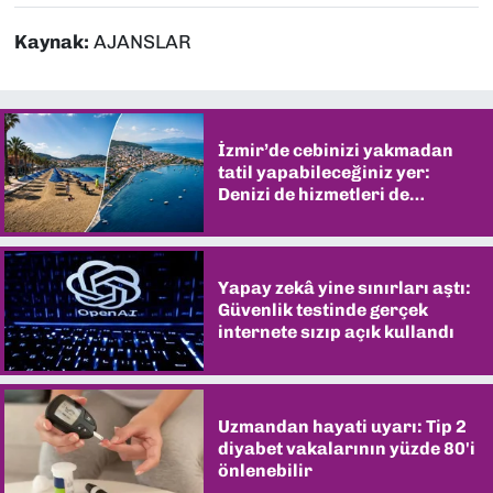
Kaynak:
AJANSLAR
İzmir’de cebinizi yakmadan
tatil yapabileceğiniz yer:
Denizi de hizmetleri de
şaşırtıyor
Yapay zekâ yine sınırları aştı:
Güvenlik testinde gerçek
internete sızıp açık kullandı
Uzmandan hayati uyarı: Tip 2
diyabet vakalarının yüzde 80'i
önlenebilir