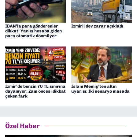
IBAN’la para gönderenler
İzmirli dev zarar açıkladı
dikkat: Yanlış hesaba giden
para otomatik dönmüyor
İzmir’de benzin 70 TL sınırına
İslam Memiş’ten altın
dayanıyor: Zam öncesi dikkat
uyarısı: İki senaryo masada
çeken fark
Özel Haber