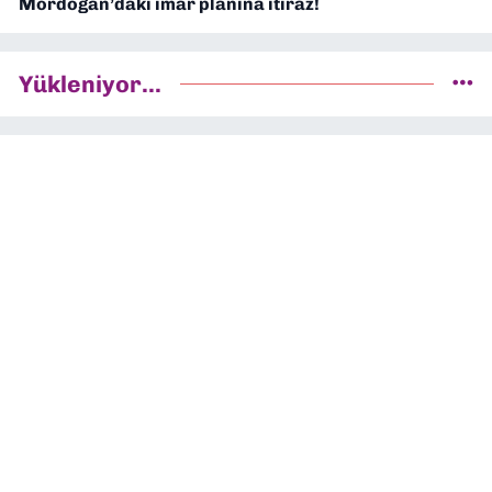
Mordoğan’daki imar planına itiraz!
Yükleniyor...