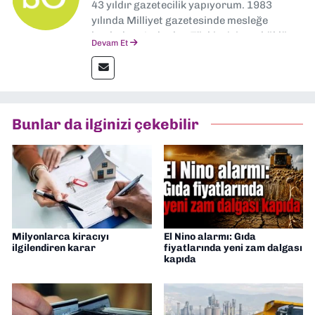
43 yıldır gazetecilik yapıyorum. 1983
yılında Milliyet gazetesinde mesleğe
başladım. Ardından Türkiye’nin en köklü
Devam Et
gazetelerinden Yeni Asır’da 36 yıl boyunca
muhabir, editör, müdür yardımcısı ve spor
müdürü olarak görev yaptım. Ayrıca Yeni
Asır TV’de 7 yıl boyunca programlar
hazırlayıp sundum. Şu anda Dokuz Eylül
Bunlar da ilginizi çekebilir
Gazetesi'nde editörlük yapıyorum
Milyonlarca kiracıyı
El Nino alarmı: Gıda
ilgilendiren karar
fiyatlarında yeni zam dalgası
kapıda