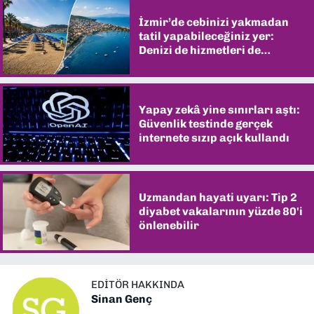
İzmir’de cebinizi yakmadan
tatil yapabileceğiniz yer:
Denizi de hizmetleri de
şaşırtıyor
Yapay zekâ yine sınırları aştı:
Güvenlik testinde gerçek
internete sızıp açık kullandı
Uzmandan hayati uyarı: Tip 2
diyabet vakalarının yüzde 80'i
önlenebilir
EDITÖR HAKKINDA
Sinan Genç