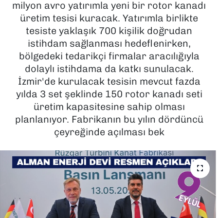
milyon avro yatırımla yeni bir rotor kanadı
üretim tesisi kuracak. Yatırımla birlikte
SAĞLIK
tesiste yaklaşık 700 kişilik doğrudan
istihdam sağlanması hedeflenirken,
SPOR
bölgedeki tedarikçi firmalar aracılığıyla
TEKNOLOJİ
dolaylı istihdama da katkı sunulacak.
İzmir'de kurulacak tesisin mevcut fazda
YAŞAM
yılda 3 set şeklinde 150 rotor kanadı seti
üretim kapasitesine sahip olması
YEREL YÖNETİMLER
planlanıyor. Fabrikanın bu yılın dördüncü
çeyreğinde açılması bek