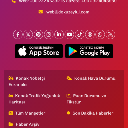
Web: +90 232 4633215 Gazete: +90 232 4048989
web@dokuzeylul.com
Konak Nöbetçi
Konak Hava Durumu
Eczaneler
Konak Trafik Yoğunluk
Puan Durumu ve
Haritası
Fikstür
Tüm Manşetler
Son Dakika Haberleri
Haber Arşivi