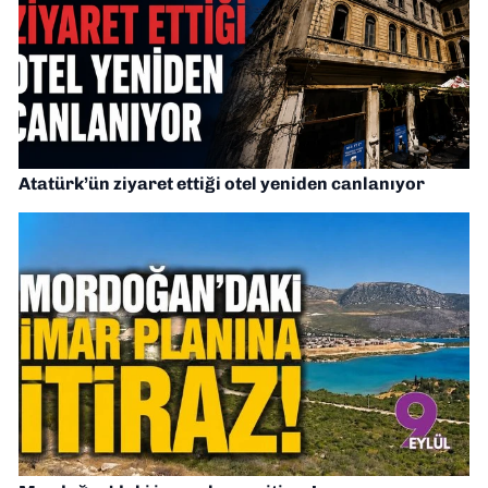
Atatürk’ün ziyaret ettiği otel yeniden canlanıyor