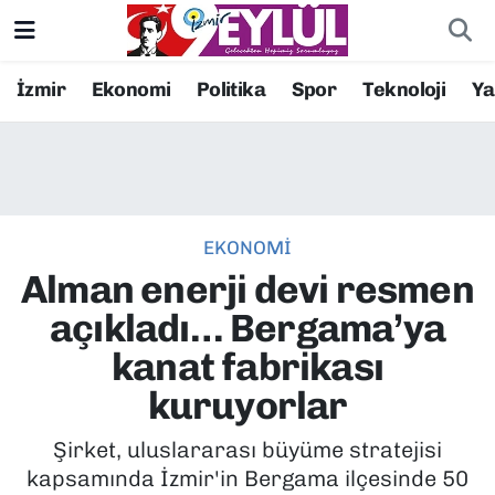
Resmi İlanlar
Konak Nöbetçi Eczaneler
İzmir
Ekonomi
Politika
Spor
Teknoloji
Y
BİLİM
Konak Hava Durumu
DÜNYA
Konak Trafik Yoğunluk Haritası
EKONOMİ
EĞİTİM
Süper Lig Puan Durumu ve Fikstür
Alman enerji devi resmen
EKONOMİ
Tüm Manşetler
açıkladı… Bergama’ya
kanat fabrikası
KÜLTÜR SANAT
Son Dakika Haberleri
kuruyorlar
MAGAZİN
Haber Arşivi
Şirket, uluslararası büyüme stratejisi
kapsamında İzmir'in Bergama ilçesinde 50
POLİTİKA