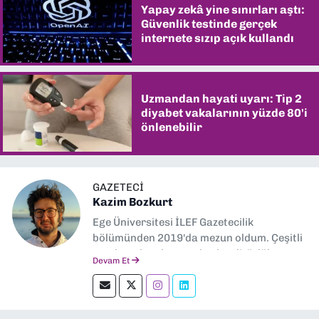
Yapay zekâ yine sınırları aştı:
Güvenlik testinde gerçek
internete sızıp açık kullandı
Uzmandan hayati uyarı: Tip 2
diyabet vakalarının yüzde 80'i
önlenebilir
GAZETECI
Kazim Bozkurt
Ege Üniversitesi İLEF Gazetecilik
bölümünden 2019'da mezun oldum. Çeşitli
yerel ve ulusal gazetelerde editörlük,
Devam Et
muhabirlik yaptım. Teknoloji bloglarını
okumayı severim.