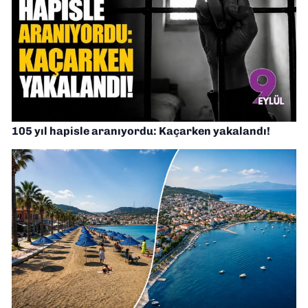
105 yıl hapisle aranıyordu: Kaçarken yakalandı!