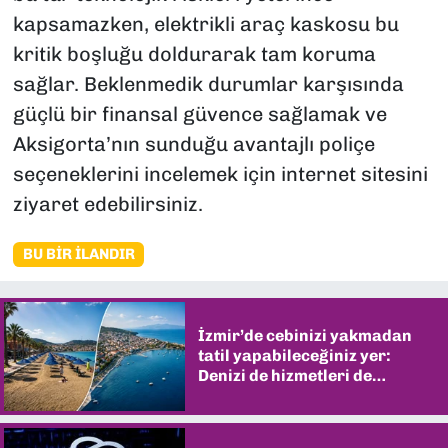
kapsamazken, elektrikli araç kaskosu bu
kritik boşluğu doldurarak tam koruma
sağlar. Beklenmedik durumlar karşısında
güçlü bir finansal güvence sağlamak ve
Aksigorta’nın sunduğu avantajlı poliçe
seçeneklerini incelemek için internet sitesini
ziyaret edebilirsiniz.
BU BIR İLANDIR
İzmir’de cebinizi yakmadan
tatil yapabileceğiniz yer:
Denizi de hizmetleri de
şaşırtıyor