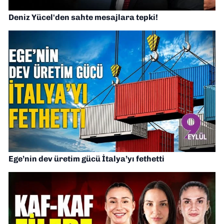
Deniz Yücel'den sahte mesajlara tepki!
Ege’nin dev üretim gücü İtalya’yı fethetti