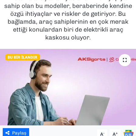
sahip olan bu modeller, beraberinde kendine
SAĞLIK
özgü ihtiyaçlar ve riskler de getiriyor. Bu
bağlamda, araç sahiplerinin en çok merak
SPOR
ettiği konulardan biri de elektrikli araç
kaskosu oluyor.
TEKNOLOJİ
YAŞAM
BU BIR İLANDIR
YEREL YÖNETİMLER
Paylaş
-
+
A
A