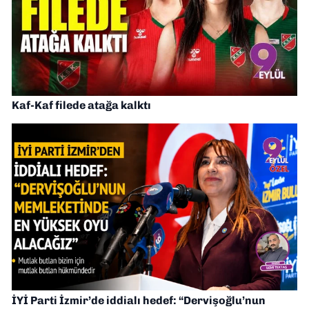
Kaf-Kaf filede atağa kalktı
İYİ Parti İzmir’de iddialı hedef: “Dervişoğlu’nun