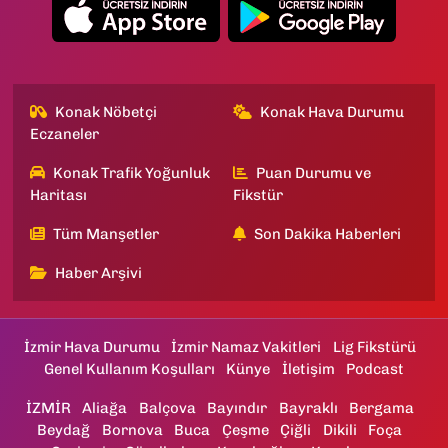
Konak Nöbetçi
Konak Hava Durumu
Eczaneler
Konak Trafik Yoğunluk
Puan Durumu ve
Haritası
Fikstür
Tüm Manşetler
Son Dakika Haberleri
Haber Arşivi
İzmir Hava Durumu
İzmir Namaz Vakitleri
Lig Fikstürü
Genel Kullanım Koşulları
Künye
İletişim
Podcast
İZMİR
Aliağa
Balçova
Bayındır
Bayraklı
Bergama
Beydağ
Bornova
Buca
Çeşme
Çiğli
Dikili
Foça