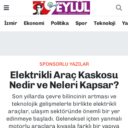
Resmi İlanlar
Konak Nöbetçi Eczaneler
İzmir
Ekonomi
Politika
Spor
Teknoloji
Y
BİLİM
Konak Hava Durumu
DÜNYA
Konak Trafik Yoğunluk Haritası
SPONSORLU YAZILAR
EĞİTİM
Süper Lig Puan Durumu ve Fikstür
Elektrikli Araç Kaskosu
EKONOMİ
Tüm Manşetler
Nedir ve Neleri Kapsar?
KÜLTÜR SANAT
Son Dakika Haberleri
Son yıllarda çevre bilincinin artması ve
teknolojik gelişmelerle birlikte elektrikli
MAGAZİN
Haber Arşivi
araçlar, ulaşım sektöründe önemli bir yer
edinmeye başladı. Geleneksel içten yanmalı
POLİTİKA
motorlu araçlara kıyasla farklı bir yapıya