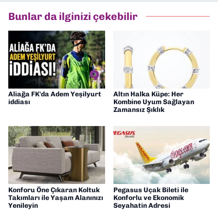
Bunlar da ilginizi çekebilir
Aliağa FK'da Adem Yeşilyurt
Altın Halka Küpe: Her
iddiası
Kombine Uyum Sağlayan
Zamansız Şıklık
Konforu Öne Çıkaran Koltuk
Pegasus Uçak Bileti ile
Takımları ile Yaşam Alanınızı
Konforlu ve Ekonomik
Yenileyin
Seyahatin Adresi