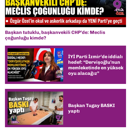
Başkan tutuklu, başkanvekili CHP’de: Meclis
çoğunluğu kimde?
İYİ Parti İzmir’de iddialı
hedef: “Dervişoğlu’nun
memleketinde en yüksek
oyu alacağız”
Başkan Tugay BASKI
yaptı