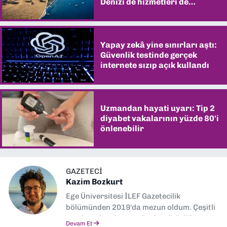
Denizi de hizmetleri de
şaşırtıyor
Yapay zekâ yine sınırları aştı:
Güvenlik testinde gerçek
internete sızıp açık kullandı
Uzmandan hayati uyarı: Tip 2
diyabet vakalarının yüzde 80'i
önlenebilir
GAZETECI
Kazim Bozkurt
Ege Üniversitesi İLEF Gazetecilik
bölümünden 2019'da mezun oldum. Çeşitli
yerel ve ulusal gazetelerde editörlük,
Devam Et