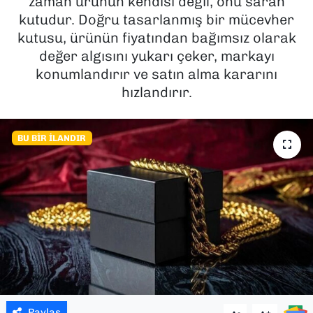
zaman ürünün kendisi değil, onu saran
kutudur. Doğru tasarlanmış bir mücevher
SAĞLIK
kutusu, ürünün fiyatından bağımsız olarak
değer algısını yukarı çeker, markayı
SPOR
konumlandırır ve satın alma kararını
hızlandırır.
TEKNOLOJİ
YAŞAM
BU BIR İLANDIR
YEREL YÖNETİMLER
Paylaş
-
+