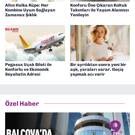
Altın Halka Küpe: Her
Konforu Öne Çıkaran Koltuk
Kombine Uyum Sağlayan
Takımları ile Yaşam Alanınızı
Zamansız Şıklık
Yenileyin
Pegasus Uçak Bileti ile
Bir ayrılıktan sonra yeni bir
Konforlu ve Ekonomik
aşk, yaraları sarar. Geçiş
Seyahatin Adresi
yapmak acı verir
Özel Haber