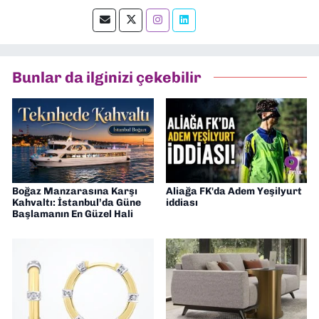
muhabirlik yaptım. Teknoloji bloglarını
okumayı severim.
Bunlar da ilginizi çekebilir
Boğaz Manzarasına Karşı
Aliağa FK'da Adem Yeşilyurt
Kahvaltı: İstanbul’da Güne
iddiası
Başlamanın En Güzel Hali