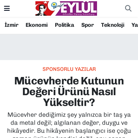
Resmi İlanlar
Konak Nöbetçi Eczaneler
İzmir
Ekonomi
Politika
Spor
Teknoloji
Y
BİLİM
Konak Hava Durumu
DÜNYA
Konak Trafik Yoğunluk Haritası
SPONSORLU YAZILAR
EĞİTİM
Süper Lig Puan Durumu ve Fikstür
Mücevherde Kutunun
EKONOMİ
Tüm Manşetler
Değeri Ürünü Nasıl
Yükseltir?
KÜLTÜR SANAT
Son Dakika Haberleri
Mücevher dediğimiz şey yalnızca bir taş ya
MAGAZİN
Haber Arşivi
da metal değil; algılanan değer, duygu ve
hikâyedir. Bu hikâyenin başlangıcı ise çoğu
POLİTİKA