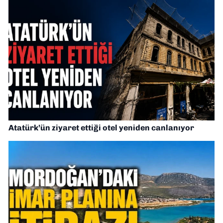
Atatürk’ün ziyaret ettiği otel yeniden canlanıyor