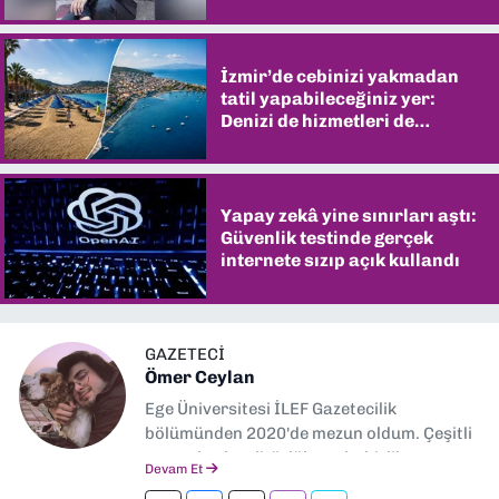
İzmir’de cebinizi yakmadan
tatil yapabileceğiniz yer:
Denizi de hizmetleri de
şaşırtıyor
Yapay zekâ yine sınırları aştı:
Güvenlik testinde gerçek
internete sızıp açık kullandı
GAZETECİ
Ömer Ceylan
Ege Üniversitesi İLEF Gazetecilik
bölümünden 2020'de mezun oldum. Çeşitli
gazetelerde editörlük, muhabirlik yaptım.
Devam Et
Şu an kültür-sanat muhabirliği ve