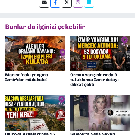
editörlük yapıyorum.
Bunlar da ilginizi çekebilir
Manisa’daki yangına
Orman yangınlarında 9
İzmir’den müdahale!
tutuklama: İzmir detayı
dikkat çekti
Balçova Arsaları’nda 55
Samos’ta Seda Sayan