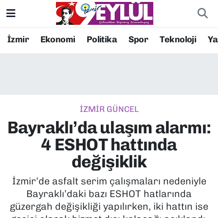
Resmi İlanlar
Konak Nöbetçi Eczaneler
İzmir
Ekonomi
Politika
Spor
Teknoloji
Y
BİLİM
Konak Hava Durumu
DÜNYA
Konak Trafik Yoğunluk Haritası
İZMİR GÜNCEL
EĞİTİM
Süper Lig Puan Durumu ve Fikstür
Bayraklı’da ulaşım alarmı:
EKONOMİ
Tüm Manşetler
4 ESHOT hattında
değişiklik
KÜLTÜR SANAT
Son Dakika Haberleri
İzmir’de asfalt serim çalışmaları nedeniyle
MAGAZİN
Haber Arşivi
Bayraklı’daki bazı ESHOT hatlarında
güzergah değişikliği yapılırken, iki hattın ise
POLİTİKA