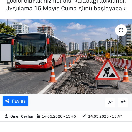
geçici olarak hizmet dışı kalacağı açıklandı.
Uygulama 15 Mayıs Cuma günü başlayacak.
SAĞLIK
SPOR
TEKNOLOJİ
YAŞAM
YEREL YÖNETİMLER
Paylaş
-
+
A
A
Ömer Ceylan
14.05.2026 - 13:45
14.05.2026 - 13:47