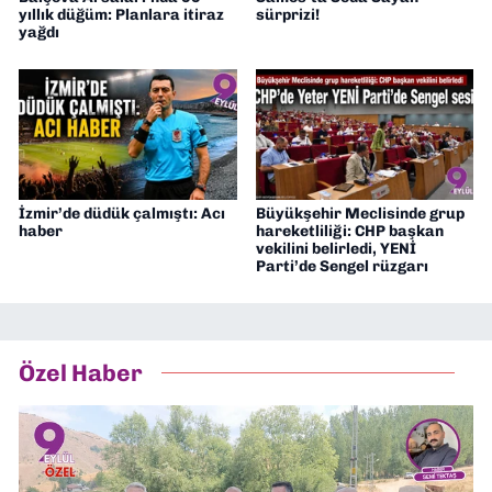
yıllık düğüm: Planlara itiraz
sürprizi!
yağdı
İzmir’de düdük çalmıştı: Acı
Büyükşehir Meclisinde grup
haber
hareketliliği: CHP başkan
vekilini belirledi, YENİ
Parti’de Sengel rüzgarı
Özel Haber