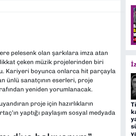
lere pelesenk olan şarkılara imza atan
ikkat çeken müzik projelerinden biri
İ
du. Kariyeri boyunca onlarca hit parçayla
şan ünlü sanatçının eserleri, proje
arafından yeniden yorumlanacak.
andıran proje için hazırlıkların
T
k
rtaç’ın yaptığı paylaşım sosyal medyada
y
s
y