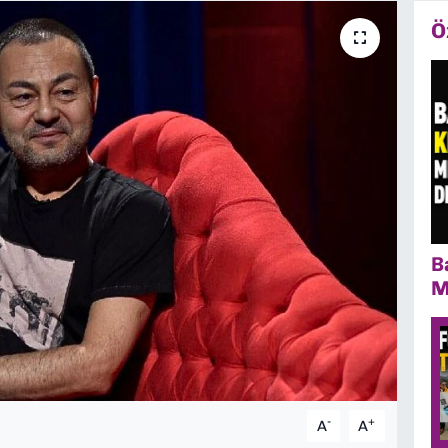
Ö
B
M
-
+
A
A