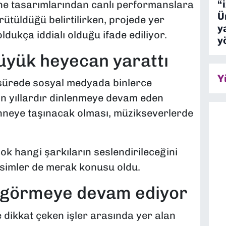
“
e tasarımlarından canlı performanslara
Ü
rütüldüğü belirtilirken, projede yer
y
dukça iddialı olduğu ifade ediliyor.
y
yük heyecan yarattı
Y
 sürede sosyal medyada binlerce
ının yıllardır dinlenmeye devam eden
ahneye taşınacak olması, müzikseverlerde
k hangi şarkıların seslendirileceğini
 isimler de merak konusu oldu.
gi görmeye devam ediyor
ikkat çeken işler arasında yer alan