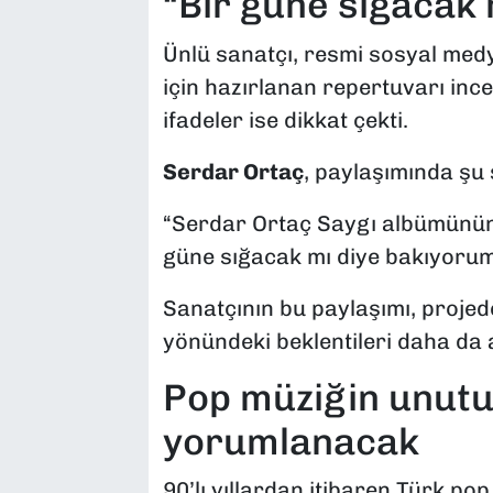
“Bir güne sığacak
Ünlü sanatçı, resmi sosyal med
için hazırlanan repertuvarı incel
ifadeler ise dikkat çekti.
Serdar Ortaç
, paylaşımında şu 
“Serdar Ortaç Saygı albümünün ş
güne sığacak mı diye bakıyorum
Sanatçının bu paylaşımı, projed
yönündeki beklentileri daha da a
Pop müziğin unutul
yorumlanacak
90’lı yıllardan itibaren Türk 