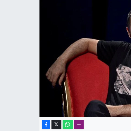
SAĞLIK
SPOR
TEKNOLOJİ
YAŞAM
YEREL YÖNETİMLER