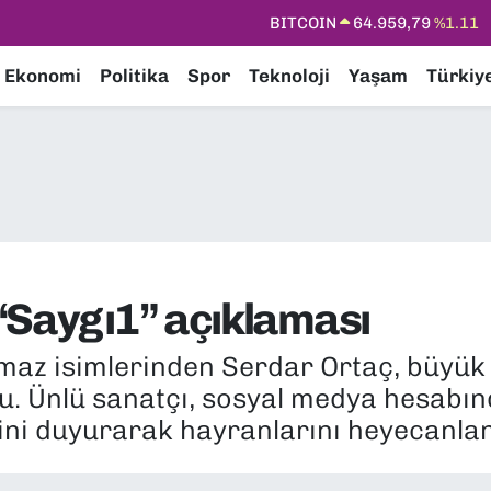
DOLAR
47,7436
%0.18
EURO
55,2510
%0.32
Ekonomi
Politika
Spor
Teknoloji
Yaşam
Türkiy
STERLİN
64,4811
%0.38
GRAM ALTIN
6660.55
%0.03
BİST100
13.779
%-14
BITCOIN
64.959,79
%1.11
“Saygı1” açıklaması
maz isimlerinden Serdar Ortaç, büyük 
du. Ünlü sanatçı, sosyal medya hesabı
iğini duyurarak hayranlarını heyecanlan