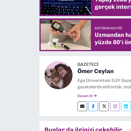
gerçek intern
EDITÖRÜN SEÇTIĞI
Uzmandan hay
yüzde 80'i ön
GAZETECİ
Ömer Ceylan
Ege Üniversitesi İLEF Gaz
gazetelerde editörlük, muh
editörlük yapıyorum.
Devam Et
Bunlar da ilginizi çekebilir