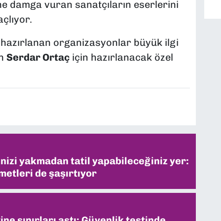
ne damga vuran sanatçıların eserlerini
çlıyor.
n hazırlanan organizasyonlar büyük ilgi
en
Serdar Ortaç
için hazırlanacak özel
inizi yakmadan tatil yapabileceğiniz yer:
metleri de şaşırtıyor
ne sınırları aştı: Güvenlik testinde