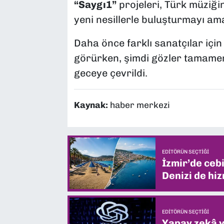
“Saygı1”
projeleri, Türk müziği
yeni nesillerle buluşturmayı ama
Daha önce farklı sanatçılar içi
görürken, şimdi gözler tamam
geceye çevrildi.
Kaynak:
haber merkezi
EDITÖRÜN SEÇTIĞI
İzmir’de ceb
Denizi de hiz
EDITÖRÜN SEÇTIĞI
Yapay zekâ yi