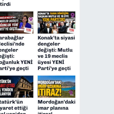
itirdi
arabağlar
Konak’ta siyasi
eclisi’nde
dengeler
engeler
değişti: Mutlu
eğişti:
ve 19 meclis
oğunluk YENİ
üyesi YENİ
arti’ye geçti
Parti’ye geçti
tatürk’ün
Mordoğan’daki
iyaret ettiği
imar planına
tel yeniden
itiraz!