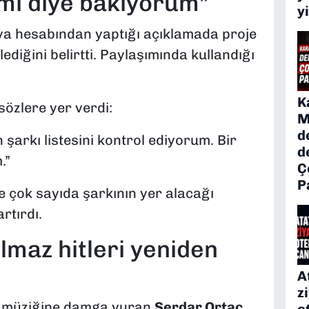
 mı diye bakıyorum”
y
ya hesabından yaptığı açıklamada proje
ediğini belirtti. Paylaşımında kullandığı
K
sözlere yer verdi:
M
d
arkı listesini kontrol ediyorum. Bir
d
.”
Ç
P
e çok sayıda şarkının yer alacağı
rtırdı.
maz hitleri yeniden
A
z
pop müziğine damga vuran
Serdar Ortaç
,
o