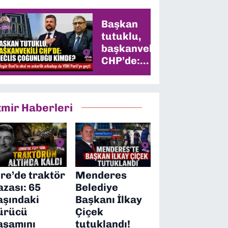
Başkan
tutuklu,
başkanvekili
CHP’de:
Meclis
çoğunluğu
kimde?
zmir Haberleri
ire’de traktör
Menderes
azası: 65
Belediye
aşındaki
Başkanı İlkay
ürücü
Çiçek
aşamını
tutuklandı!