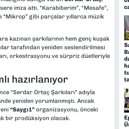
c
sere imza attı. “Karabiberim”, “Mesafe”,
e “Mikrop” gibi parçalar yıllarca müzik
lara kazınan şarkılarının hem genç kuşak
S
ılar tarafından yeniden seslendirilmesi
B
arı, orkestrasyonu ve sürpriz düetleriyle
d
h
t
lı hazırlanıyor
t
nce “Serdar Ortaç Şarkıları” adıyla
münde yeniden yorumlanmıştı. Ancak
yeni
“Saygı1”
organizasyonu, önceki
E
ük bir prodüksiyon olacak.
Ü