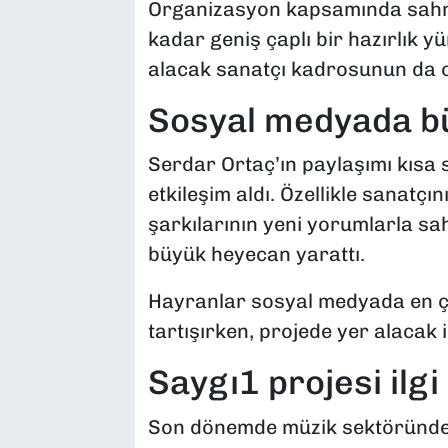
Organizasyon kapsamında sahn
kadar geniş çaplı bir hazırlık yü
alacak sanatçı kadrosunun da ol
Sosyal medyada bü
Serdar Ortaç’ın paylaşımı kısa
etkileşim aldı. Özellikle sanatç
şarkılarının yeni yorumlarla s
büyük heyecan yarattı.
Hayranlar sosyal medyada en ço
tartışırken, projede yer alacak
Saygı1 projesi il
Son dönemde müzik sektöründe d