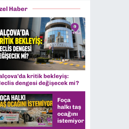
zel Haber
alçova’da kritik bekleyiş:
eclis dengesi değişecek mi?
Foça
halkı taş
ocağını
istemiyor