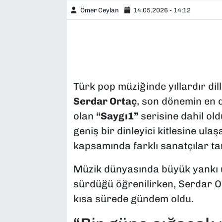
Ömer Ceylan
14.05.2026 - 14:12
Türk pop müziğinde yıllardır dil
Serdar Ortaç
, son dönemin en d
olan
“Saygı1”
serisine dahil ol
geniş bir dinleyici kitlesine ula
kapsamında farklı sanatçılar t
Müzik dünyasında büyük yankı uy
sürdüğü öğrenilirken, Serdar O
kısa sürede gündem oldu.