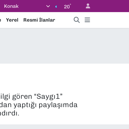
°
Konak
20
e
Yerel
Resmi İlanlar
ilgi gören “Saygı1”
ndan yaptığı paylaşımda
dırdı.