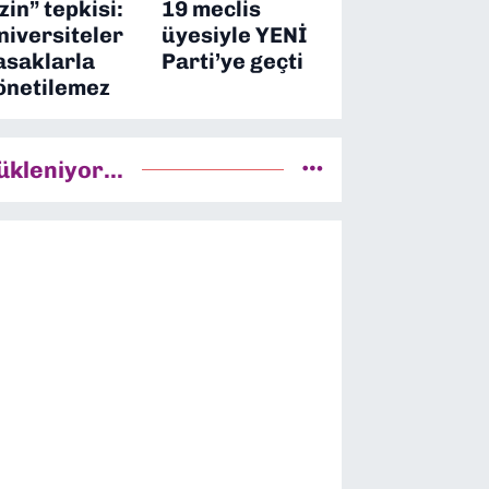
izin” tepkisi:
19 meclis
niversiteler
üyesiyle YENİ
asaklarla
Parti’ye geçti
önetilemez
ükleniyor...