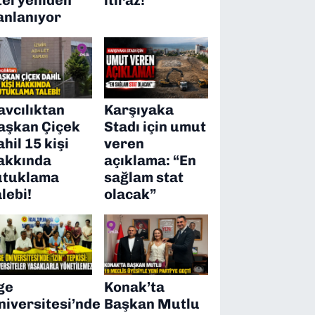
anlanıyor
avcılıktan
Karşıyaka
aşkan Çiçek
Stadı için umut
ahil 15 kişi
veren
akkında
açıklama: “En
utuklama
sağlam stat
alebi!
olacak”
ge
Konak’ta
niversitesi’nde
Başkan Mutlu