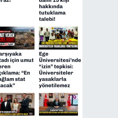
hakkında
tutuklama
talebi!
arşıyaka
Ege
tadı için umut
Üniversitesi’nde
eren
“izin” tepkisi:
çıklama: “En
Üniversiteler
ağlam stat
yasaklarla
lacak”
yönetilemez