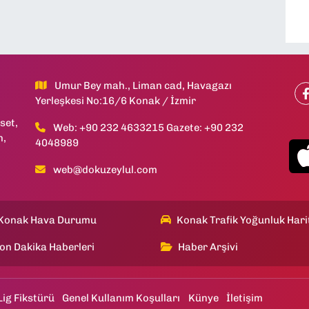
Umur Bey mah., Liman cad, Havagazı
Yerleşkesi No:16/6 Konak / İzmir
set,
Web: +90 232 4633215 Gazete: +90 232
h,
4048989
web@dokuzeylul.com
Konak Hava Durumu
Konak Trafik Yoğunluk Hari
on Dakika Haberleri
Haber Arşivi
Lig Fikstürü
Genel Kullanım Koşulları
Künye
İletişim