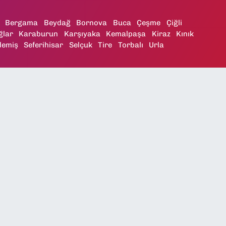
Bergama
Beydağ
Bornova
Buca
Çeşme
Çiğli
ğlar
Karaburun
Karşıyaka
Kemalpaşa
Kiraz
Kınık
demiş
Seferihisar
Selçuk
Tire
Torbalı
Urla