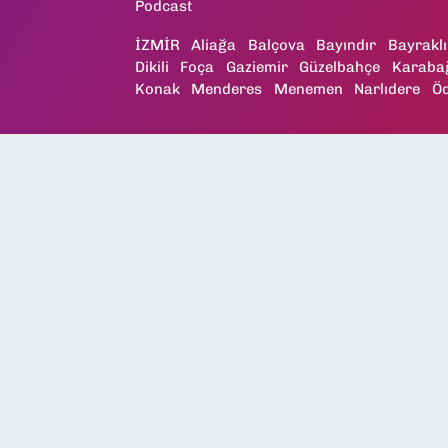
Podcast
İZMİR
Aliağa
Balçova
Bayındır
Bayraklı
Dikili
Foça
Gaziemir
Güzelbahçe
Karaba
Konak
Menderes
Menemen
Narlıdere
Ö