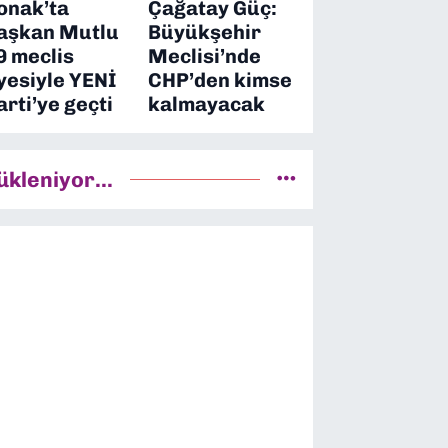
onak’ta
Çağatay Güç:
aşkan Mutlu
Büyükşehir
9 meclis
Meclisi’nde
yesiyle YENİ
CHP’den kimse
arti’ye geçti
kalmayacak
ükleniyor...