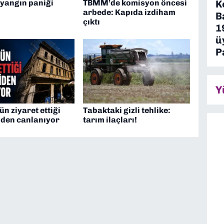
 yangın paniği
TBMM’de komisyon öncesi
K
arbede: Kapıda izdiham
B
çıktı
1
ü
P
Y
ün ziyaret ettiği
Tabaktaki gizli tehlike:
iden canlanıyor
tarım ilaçları!