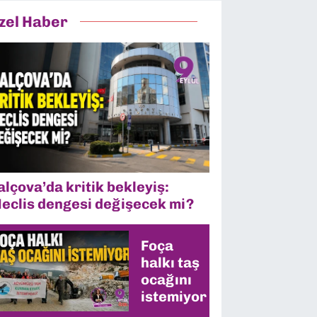
zel Haber
alçova’da kritik bekleyiş:
eclis dengesi değişecek mi?
Foça
halkı taş
ocağını
istemiyor