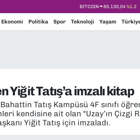
DOLAR
47,7106
%0.17
EURO
55,1652
%0.27
Ekonomi
Politika
Spor
Teknoloji
Yaşam
Türkiy
STERLİN
64,4046
%0.35
GRAM ALTIN
6618.49
%2.12
BİST100
13.773
%-19
BITCOIN
65.130,04
%1.2
Yiğit Tatış’a imzalı kitap
) Bahattin Tatış Kampüsü 4F sınıfı öğre
mleri kendisine ait olan “Uzay’ın Çizgi 
şkanı Yiğit Tatış için imzaladı.