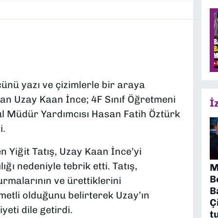
nü yazı ve çizimlerle bir araya
ayan Uzay Kaan İnce; 4F Sınıf Öğretmeni
İ
l Müdür Yardımcısı Hasan Fatih Öztürk
i.
n Yiğit Tatış, Uzay Kaan İnce’yi
ığı nedeniyle tebrik etti. Tatış,
M
B
rmalarının ve ürettiklerini
B
etli olduğunu belirterek Uzay’ın
Ç
ti dile getirdi.
t