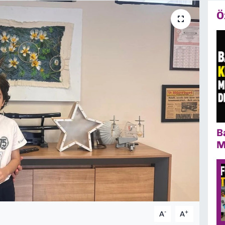
Ö
B
M
-
+
A
A