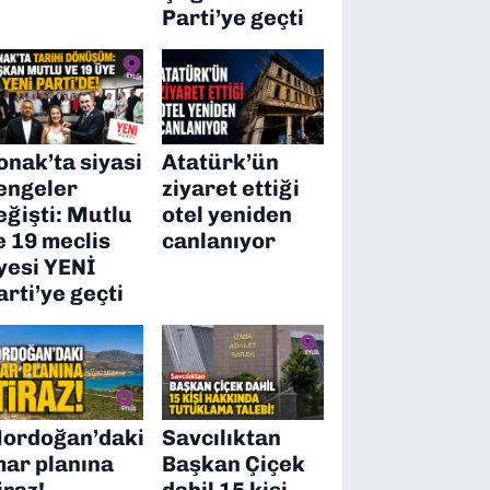
Parti’ye geçti
onak’ta siyasi
Atatürk’ün
engeler
ziyaret ettiği
eğişti: Mutlu
otel yeniden
e 19 meclis
canlanıyor
yesi YENİ
arti’ye geçti
ordoğan’daki
Savcılıktan
mar planına
Başkan Çiçek
iraz!
dahil 15 kişi