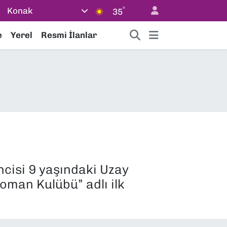
°
Konak
35
e
Yerel
Resmi İlanlar
ncisi 9 yaşındaki Uzay
Roman Kulübü” adlı ilk