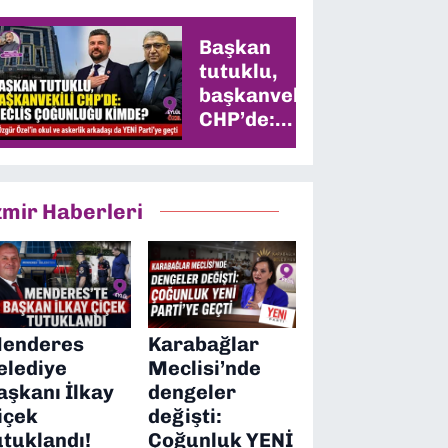
Başkan
tutuklu,
başkanvekili
CHP’de:
Meclis
çoğunluğu
kimde?
zmir Haberleri
enderes
Karabağlar
elediye
Meclisi’nde
aşkanı İlkay
dengeler
içek
değişti:
utuklandı!
Çoğunluk YENİ