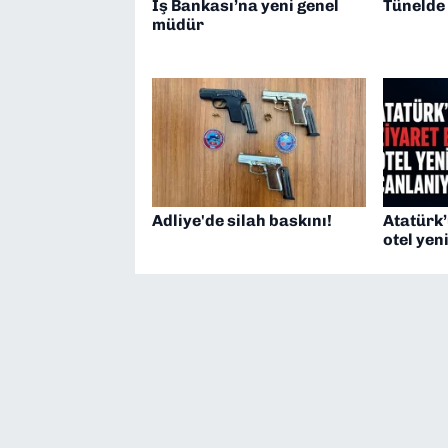
İş Bankası’na yeni genel
Tünelde
müdür
Adliye'de silah baskını!
Atatürk’
otel yen