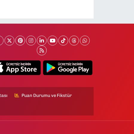
tası
Puan Durumu ve Fikstür