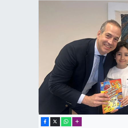
SAĞLIK
SPOR
TEKNOLOJİ
YAŞAM
YEREL YÖNETİMLER