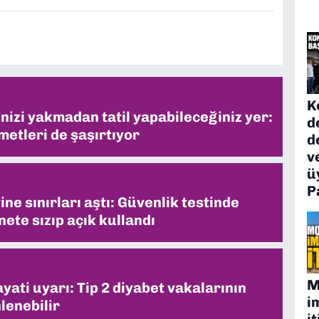
K
inizi yakmadan tatil yapabileceğiniz yer:
d
metleri de şaşırtıyor
d
v
ü
P
ne sınırları aştı: Güvenlik testinde
ete sızıp açık kullandı
M
ati uyarı: Tip 2 diyabet vakalarının
i
lenebilir
it