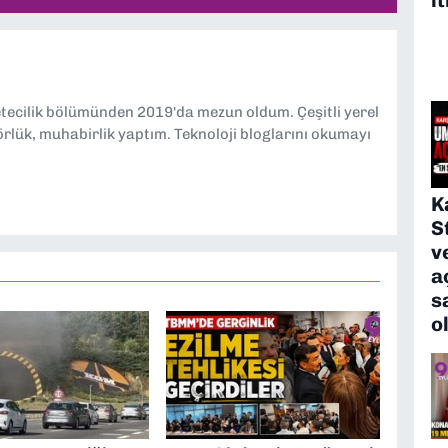
etecilik bölümünden 2019'da mezun oldum. Çeşitli yerel
örlük, muhabirlik yaptım. Teknoloji bloglarını okumayı
K
S
v
a
s
o