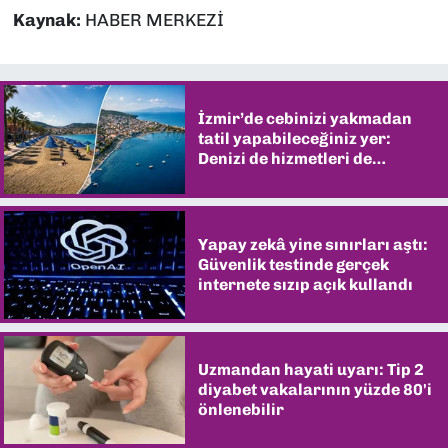
Kaynak:
HABER MERKEZİ
İzmir’de cebinizi yakmadan
tatil yapabileceğiniz yer:
Denizi de hizmetleri de
şaşırtıyor
Yapay zekâ yine sınırları aştı:
Güvenlik testinde gerçek
internete sızıp açık kullandı
Uzmandan hayati uyarı: Tip 2
diyabet vakalarının yüzde 80'i
önlenebilir