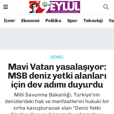
Resmi İlanlar
Konak Nöbetçi Eczaneler
İzmir
Ekonomi
Politika
Spor
Teknoloji
Y
BİLİM
Konak Hava Durumu
DÜNYA
Konak Trafik Yoğunluk Haritası
GENEL
EĞİTİM
Süper Lig Puan Durumu ve Fikstür
Mavi Vatan yasalaşıyor:
EKONOMİ
Tüm Manşetler
MSB deniz yetki alanları
için dev adımı duyurdu
KÜLTÜR SANAT
Son Dakika Haberleri
Milli Savunma Bakanlığı, Türkiye’nin
MAGAZİN
Haber Arşivi
denizlerdeki hak ve menfaatlerini hukuki bir
zırha kavuşturacak olan "Deniz Yetki
POLİTİKA