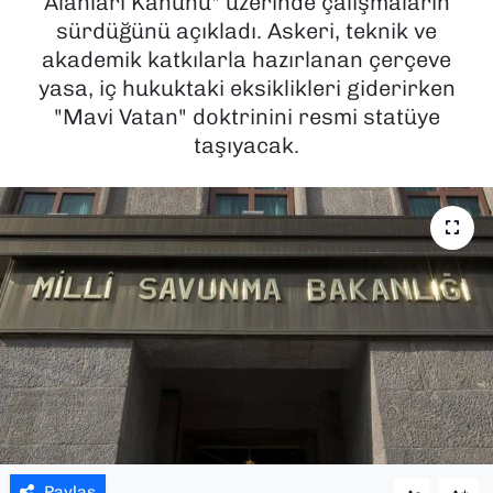
Alanları Kanunu" üzerinde çalışmaların
sürdüğünü açıkladı. Askeri, teknik ve
SAĞLIK
akademik katkılarla hazırlanan çerçeve
yasa, iç hukuktaki eksiklikleri giderirken
SPOR
"Mavi Vatan" doktrinini resmi statüye
taşıyacak.
TEKNOLOJİ
YAŞAM
YEREL YÖNETİMLER
Paylaş
-
+