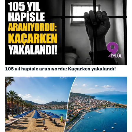
105 yıl hapisle aranıyordu: Kaçarken yakalandı!