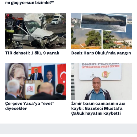
mı geçiyorsun bizimle?”
TIR dehşeti: 1 ölü, 9 yaralı
Deniz Harp Okulu’nda yangın
Çerçeve Yasa’ya “evet”
İzmir basın camiasının acı
diyecekler
kaybı: Gazeteci Mustafa
Çabuk hayatını kaybetti