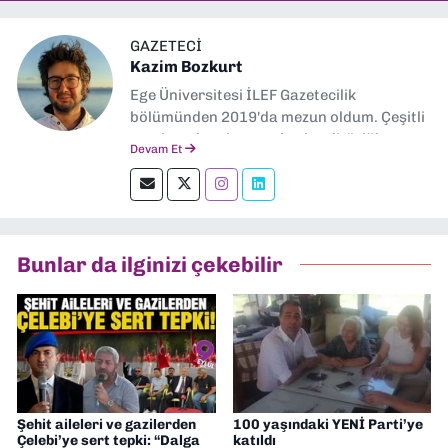
GAZETECI
Kazim Bozkurt
Ege Üniversitesi İLEF Gazetecilik
bölümünden 2019'da mezun oldum. Çeşitli
yerel ve ulusal gazetelerde editörlük,
Devam Et
muhabirlik yaptım. Teknoloji bloglarını
okumayı severim.
Bunlar da ilginizi çekebilir
Şehit aileleri ve gazilerden
100 yaşındaki YENİ Parti’ye
Çelebi’ye sert tepki: “Dalga
katıldı