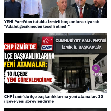
YENİ Parti’den tutuklu İzmirli başkanlara ziyaret:
“Adalet gecikmeden tecelli etmeli”
CHP İzmir’de ilçe başkanlıklarına yeni atamalar: 10
ilçeye yeni görevlendirme