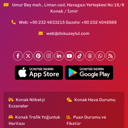
Umur Bey mah., Liman cad, Havagazı Yerleşkesi No:16/6
Konak / İzmir
Web: +90 232 4633215 Gazete: +90 232 4048989
web@dokuzeylul.com
Konak Nöbetçi
Konak Hava Durumu
Eczaneler
Konak Trafik Yoğunluk
Puan Durumu ve
Haritası
Fikstür