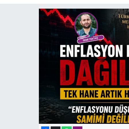
SAĞLIK
SPOR
TEKNOLOJİ
YAŞAM
YEREL YÖNETİMLER