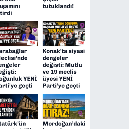
aşamını
tutuklandı!
itirdi
arabağlar
Konak’ta siyasi
eclisi’nde
dengeler
engeler
değişti: Mutlu
eğişti:
ve 19 meclis
oğunluk YENİ
üyesi YENİ
arti’ye geçti
Parti’ye geçti
tatürk’ün
Mordoğan’daki