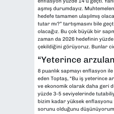
enflasyon yüzde 14’ü geçti. Yani
aşmış durumdayız. Muhtemelen m
hedefe tamamen ulaşılmış olacak
tutar mı?” tartışmasını bile geç
olacağız. Bu çok büyük bir sap
zaman da 2026 hedefinin yüzde 
çekildiğini görüyoruz. Bunlar c
“Yeterince arzula
8 puanlık sapmayı enflasyon ile
eden Toptaş, “Bu iş yeterince 
ve ekonomik olarak daha geri d
yüzde 3-5 seviyelerinde tutabili
bizim kadar yüksek enflasyonu 
sorunu olduğunu düşünüyorum. B