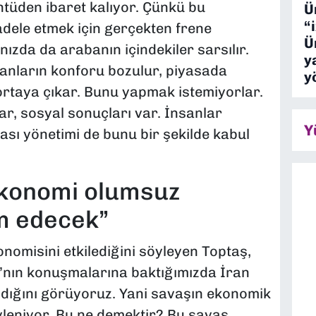
tüden ibaret kalıyor. Çünkü bu
Ü
“
dele etmek için gerçekten frene
Ü
ızda da arabanın içindekiler sarsılır.
y
sanların konforu bozulur, piyasada
y
 ortaya çıkar. Bunu yapmak istemiyorlar.
ar, sosyal sonuçları var. İnsanlar
Y
sı yönetimi de bunu bir şekilde kabul
ekonomi olumsuz
m edecek”
nomisini etkilediğini söyleyen Toptaş,
’nın konuşmalarına baktığımızda İran
ıldığını görüyoruz. Yani savaşın ekonomik
söyleniyor. Bu ne demektir? Bu savaş