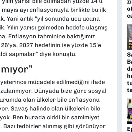
 yılın yarısı bile dolmadan yüzde 14’ü
z
o
ayıs ayı enflasyonuyla birlikte bu ilk
c
. Yani artık “yıl sonunda ucu ucuna
tik. Yılın yarısı gelmeden hedefe ulaşmış
ma. Enflasyon tahminine baktığımız
26’ya, 2027 hedefinin ise yüzde 15’e
iddi sapmalar” diye konuştu.
S
B
nmıyor”
d
h
 yeterince mücadele edilmediğini ifade
t
t
arzulanmıyor. Dünyada bize göre sosyal
urumda olan ülkeler bile enflasyonu
yor. Savaş halinde olan ülkelerin bile
yok. Ben burada ciddi bir samimiyet
azı tedbirler alınmış gibi görünüyor
E