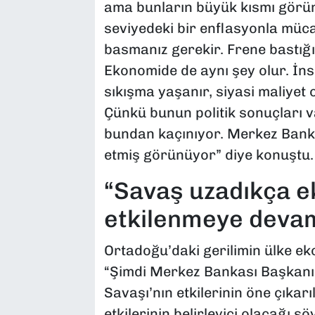
ama bunların büyük kısmı görün
seviyedeki bir enflasyonla müca
basmanız gerekir. Frene bastığın
Ekonomide de aynı şey olur. İn
sıkışma yaşanır, siyasi maliyet
Çünkü bunun politik sonuçları v
bundan kaçınıyor. Merkez Banka
etmiş görünüyor” diye konuştu.
“Savaş uzadıkça 
etkilenmeye deva
Ortadoğu’daki gerilimin ülke eko
“Şimdi Merkez Bankası Başkanı
Savaşı’nın etkilerinin öne çıkar
etkilerinin belirleyici olacağı 