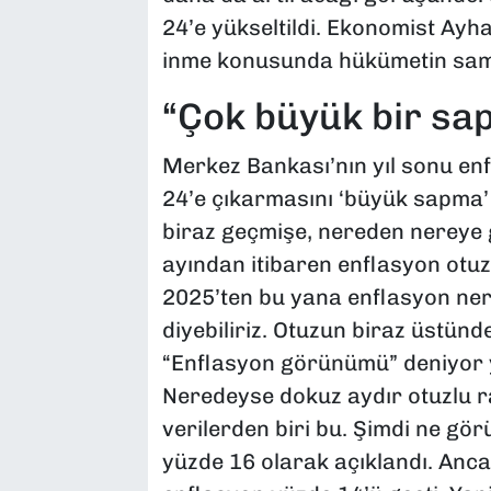
24’e yükseltildi. Ekonomist Ayh
inme konusunda hükümetin sami
“Çok büyük bir sa
Merkez Bankası’nın yıl sonu en
24’e çıkarmasını ‘büyük sapma’ 
biraz geçmişe, nereden nereye 
ayından itibaren enflasyon otuz
2025’ten bu yana enflasyon nere
diyebiliriz. Otuzun biraz üstünde
“Enflasyon görünümü” deniyor 
Neredeyse dokuz aydır otuzlu r
verilerden biri bu. Şimdi ne gö
yüzde 16 olarak açıklandı. Ancak 