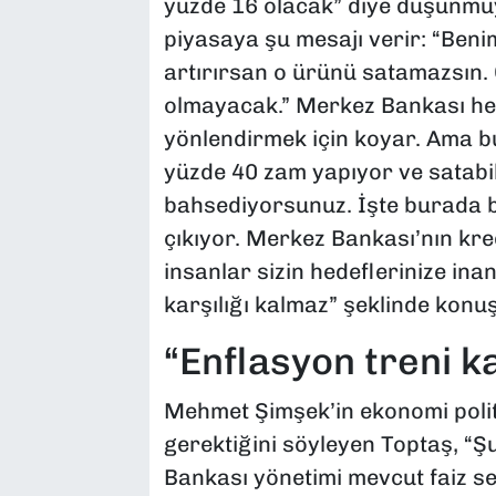
yüzde 16 olacak” diye düşünmüy
piyasaya şu mesajı verir: “Beni
artırırsan o ürünü satamazsın.
olmayacak.” Merkez Bankası hed
yönlendirmek için koyar. Ama b
yüzde 40 zam yapıyor ve satabil
bahsediyorsunuz. İşte burada bü
çıkıyor. Merkez Bankası’nın kred
insanlar sizin hedeflerinize ina
karşılığı kalmaz” şeklinde konuş
“Enflasyon treni k
Mehmet Şimşek’in ekonomi polit
gerektiğini söyleyen Toptaş, “Ş
Bankası yönetimi mevcut faiz sevi