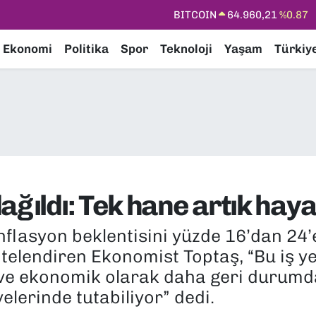
DOLAR
47,7436
%0.18
EURO
55,2510
%0.32
Ekonomi
Politika
Spor
Teknoloji
Yaşam
Türkiy
STERLİN
64,4811
%0.38
GRAM ALTIN
6648.99
%2.59
BİST100
13.779
%-14
ağıldı: Tek hane artık haya
flasyon beklentisini yüzde 16’dan 24’e
telendiren Ekonomist Toptaş, “Bu iş y
ve ekonomik olarak daha geri durumda 
elerinde tutabiliyor” dedi.