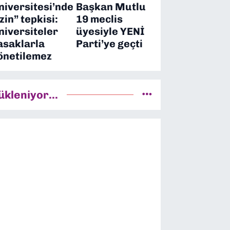
niversitesi’nde
Başkan Mutlu
izin” tepkisi:
19 meclis
niversiteler
üyesiyle YENİ
asaklarla
Parti’ye geçti
önetilemez
ükleniyor...