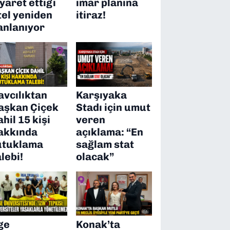
iyaret ettiği
imar planına
tel yeniden
itiraz!
anlanıyor
avcılıktan
Karşıyaka
aşkan Çiçek
Stadı için umut
ahil 15 kişi
veren
akkında
açıklama: “En
utuklama
sağlam stat
alebi!
olacak”
ge
Konak’ta