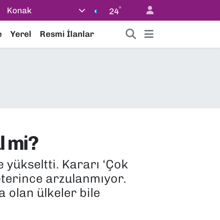
°
Konak
24
e
Yerel
Resmi İlanlar
l mi?
 yükseltti. Kararı ‘Çok
eterince arzulanmıyor.
olan ülkeler bile