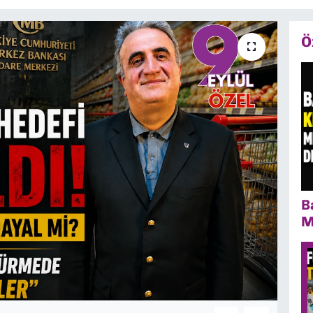
Ö
B
M