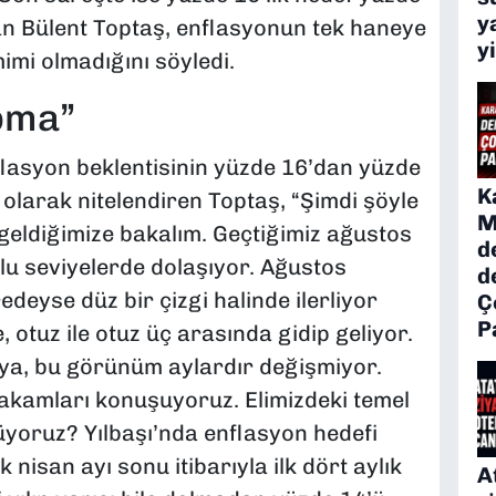
y
an Bülent Toptaş, enflasyonun tek haneye
y
mi olmadığını söyledi.
pma”
flasyon beklentisinin yüzde 16’dan yüzde
K
olarak nitelendiren Toptaş, “Şimdi şöyle
M
geldiğimize bakalım. Geçtiğimiz ağustos
d
lu seviyelerde dolaşıyor. Ağustos
d
deyse düz bir çizgi halinde ilerliyor
Ç
P
, otuz ile otuz üç arasında gidip geliyor.
ya, bu görünüm aylardır değişmiyor.
akamları konuşuyoruz. Elimizdeki temel
rüyoruz? Yılbaşı’nda enflasyon hedefi
nisan ayı sonu itibarıyla ilk dört aylık
A