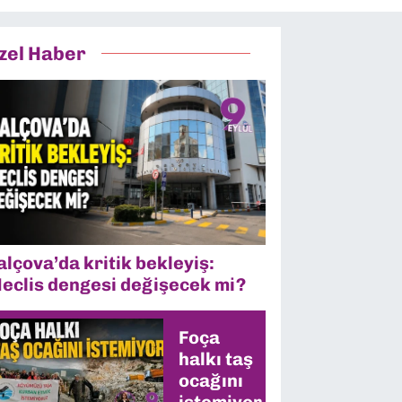
zel Haber
alçova’da kritik bekleyiş:
eclis dengesi değişecek mi?
Foça
halkı taş
ocağını
istemiyor