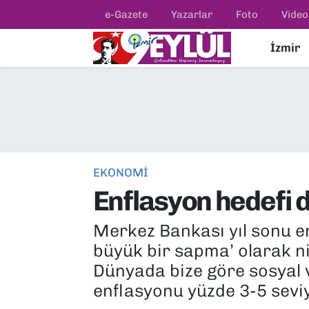
e-Gazete
Yazarlar
Foto
Video
İzmir
Resmi İlanlar
Konak Nöbetçi Eczaneler
BİLİM
Konak Hava Durumu
DÜNYA
Konak Trafik Yoğunluk Haritası
EĞİTİM
Süper Lig Puan Durumu ve Fikstür
EKONOMİ
Enflasyon hedefi d
EKONOMİ
Tüm Manşetler
Merkez Bankası yıl sonu en
KÜLTÜR SANAT
Son Dakika Haberleri
büyük bir sapma’ olarak ni
MAGAZİN
Haber Arşivi
Dünyada bize göre sosyal 
enflasyonu yüzde 3-5 seviy
POLİTİKA