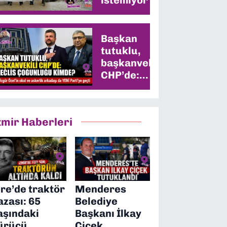
Başkan
tutuklu,
başkanvekili
CHP’de:
Meclis
çoğunluğu
kimde?
zmir Haberleri
ire’de traktör
Menderes
azası: 65
Belediye
aşındaki
Başkanı İlkay
ürücü
Çiçek