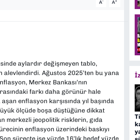
-
+
A
A
sinde aylardır değişmeyen tablo,
n alevlendirdi. Ağustos 2025’ten bu yana
İ
nflasyon, Merkez Bankası’nın
arasındaki farkı daha görünür hale
ü aşan enflasyon karşısında yıl başında
 büyük ölçüde boşa düştüğüne dikkat
T
n merkezli jeopolitik risklerin, gıda
k
sürecinin enflasyon üzerindeki baskıyı
y
Son süreçte ise yüzde 16’lık hedef yüzde
s