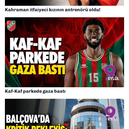
Kahraman itfaiyeci kızının antrenörü oldu!
Kaf-Kaf parkede gaza bastı