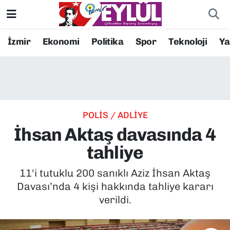
Resmi İlanlar
Konak Nöbetçi Eczaneler
İzmir
Ekonomi
Politika
Spor
Teknoloji
Y
BİLİM
Konak Hava Durumu
DÜNYA
Konak Trafik Yoğunluk Haritası
POLİS / ADLİYE
EĞİTİM
Süper Lig Puan Durumu ve Fikstür
İhsan Aktaş davasında 4
EKONOMİ
Tüm Manşetler
tahliye
KÜLTÜR SANAT
Son Dakika Haberleri
11'i tutuklu 200 sanıklı Aziz İhsan Aktaş
Davası’nda 4 kişi hakkında tahliye kararı
MAGAZİN
Haber Arşivi
verildi.
POLİTİKA