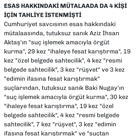
ESAS HAKKINDAKİ MÜTALAADA DA 4 KİŞİ
İÇİN TAHLİYE İSTENMİŞTİ
Cumhuriyet savcısının esas hakkındaki
mütalaasında, tutuksuz sanık Aziz İhsan
Aktaş'ın "suç işlemek amacıyla örgüt
kurma", 29 kez "ihaleye fesat karıştırma", 19
kez "özel belgede sahtecilik", 4 kez "resmi
belgede sahtecilik", 3 kez "rüşvet" ve 3 kez
"edimin ifasına fesat karıştırmak"
suçlarından, tutuksuz sanık Baki Nugay'ın
"suç işlemek amacıyla örgüt kurma", 30 kez
"ihaleye fesat karıştırma", 19 kez "özel
belgede sahtecilik", 4 kez "resmi belgede
sahtecilik", 7 kez "rüşvet", 3 kez "edimin
ifasına fesat karıştırmak" ve "suçtan