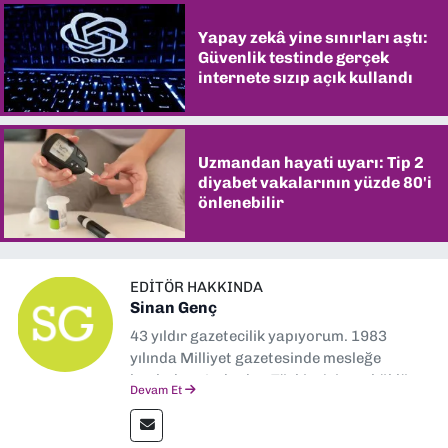
Yapay zekâ yine sınırları aştı:
Güvenlik testinde gerçek
internete sızıp açık kullandı
Uzmandan hayati uyarı: Tip 2
diyabet vakalarının yüzde 80'i
önlenebilir
EDITÖR HAKKINDA
Sinan Genç
43 yıldır gazetecilik yapıyorum. 1983
yılında Milliyet gazetesinde mesleğe
başladım. Ardından Türkiye’nin en köklü
Devam Et
gazetelerinden Yeni Asır’da 36 yıl boyunca
muhabir, editör, müdür yardımcısı ve spor
müdürü olarak görev yaptım. Ayrıca Yeni