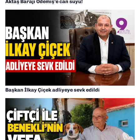
Aktaş Barajı Ödemiş’e can suyu!
Başkan İlkay Çiçek adliyeye sevk edildi