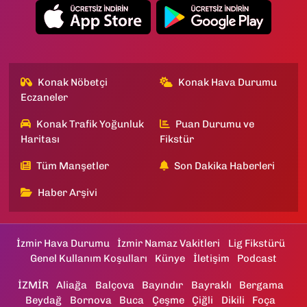
Konak Nöbetçi
Konak Hava Durumu
Eczaneler
Konak Trafik Yoğunluk
Puan Durumu ve
Haritası
Fikstür
Tüm Manşetler
Son Dakika Haberleri
Haber Arşivi
İzmir Hava Durumu
İzmir Namaz Vakitleri
Lig Fikstürü
Genel Kullanım Koşulları
Künye
İletişim
Podcast
İZMİR
Aliağa
Balçova
Bayındır
Bayraklı
Bergama
Beydağ
Bornova
Buca
Çeşme
Çiğli
Dikili
Foça