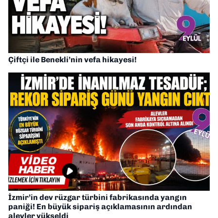
Çiftçi ile Benekli’nin vefa hikayesi!
İzmir’in dev rüzgar türbini fabrikasında yangın
paniği! En büyük sipariş açıklamasının ardından
alevler yükseldi