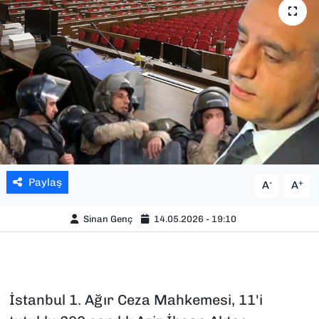
SAĞLIK
SPOR
TEKNOLOJİ
YAŞAM
YEREL YÖNETİMLER
Paylaş
-
+
A
A
Sinan Genç
14.05.2026 - 19:10
İstanbul 1. Ağır Ceza Mahkemesi, 11'i