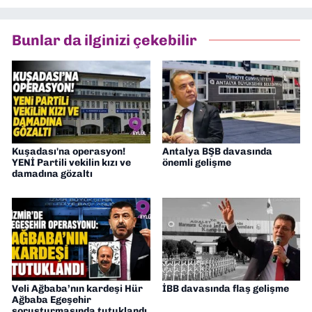
Asır TV’de 7 yıl boyunca programlar
hazırlayıp sundum. Şu anda Dokuz Eylül
Bunlar da ilginizi çekebilir
Gazetesi'nde editörlük yapıyorum
Kuşadası'na operasyon!
Antalya BŞB davasında
YENİ Partili vekilin kızı ve
önemli gelişme
damadına gözaltı
Veli Ağbaba’nın kardeşi Hür
İBB davasında flaş gelişme
Ağbaba Egeşehir
soruşturmasında tutuklandı