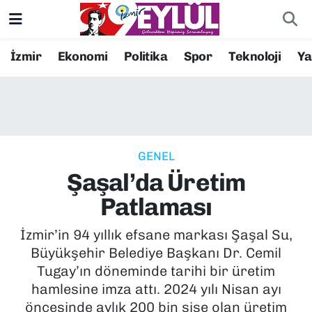
Resmi İlanlar
Konak Nöbetçi Eczaneler
İzmir
Ekonomi
Politika
Spor
Teknoloji
Y
BİLİM
Konak Hava Durumu
DÜNYA
Konak Trafik Yoğunluk Haritası
GENEL
EĞİTİM
Süper Lig Puan Durumu ve Fikstür
Şaşal’da Üretim
EKONOMİ
Tüm Manşetler
Patlaması
KÜLTÜR SANAT
Son Dakika Haberleri
İzmir’in 94 yıllık efsane markası Şaşal Su,
Büyükşehir Belediye Başkanı Dr. Cemil
MAGAZİN
Haber Arşivi
Tugay’ın döneminde tarihi bir üretim
hamlesine imza attı. 2024 yılı Nisan ayı
POLİTİKA
öncesinde aylık 200 bin şişe olan üretim