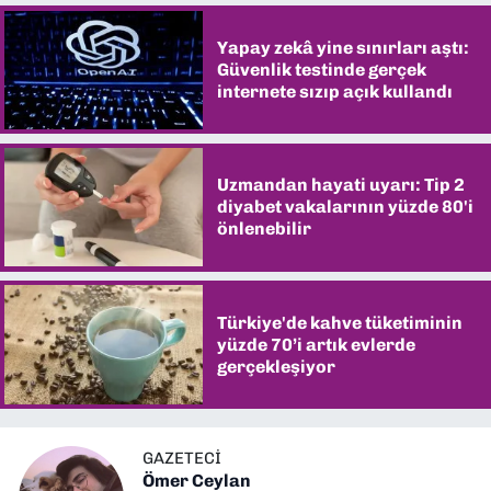
Yapay zekâ yine sınırları aştı:
Güvenlik testinde gerçek
internete sızıp açık kullandı
Uzmandan hayati uyarı: Tip 2
diyabet vakalarının yüzde 80'i
önlenebilir
Türkiye'de kahve tüketiminin
yüzde 70’i artık evlerde
gerçekleşiyor
GAZETECİ
Ömer Ceylan