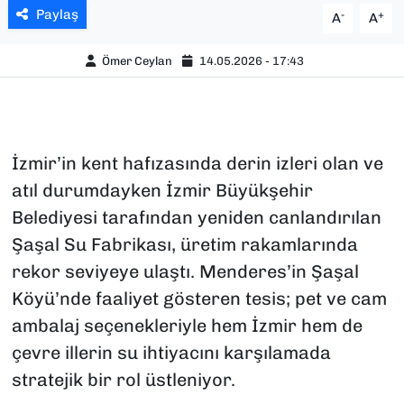
Paylaş
-
+
A
A
Ömer Ceylan
14.05.2026 - 17:43
İzmir’in kent hafızasında derin izleri olan ve
atıl durumdayken İzmir Büyükşehir
Belediyesi tarafından yeniden canlandırılan
Şaşal Su Fabrikası, üretim rakamlarında
rekor seviyeye ulaştı. Menderes’in Şaşal
Köyü’nde faaliyet gösteren tesis; pet ve cam
ambalaj seçenekleriyle hem İzmir hem de
çevre illerin su ihtiyacını karşılamada
stratejik bir rol üstleniyor.