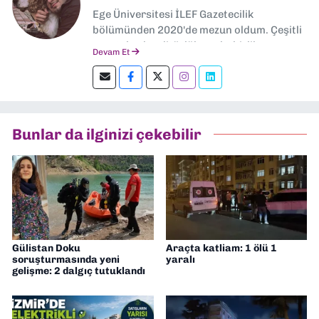
Ege Üniversitesi İLEF Gazetecilik
bölümünden 2020'de mezun oldum. Çeşitli
gazetelerde editörlük, muhabirlik yaptım.
Devam Et
Şu an kültür-sanat muhabirliği ve
editörlük yapıyorum.
Bunlar da ilginizi çekebilir
Gülistan Doku
Araçta katliam: 1 ölü 1
soruşturmasında yeni
yaralı
gelişme: 2 dalgıç tutuklandı