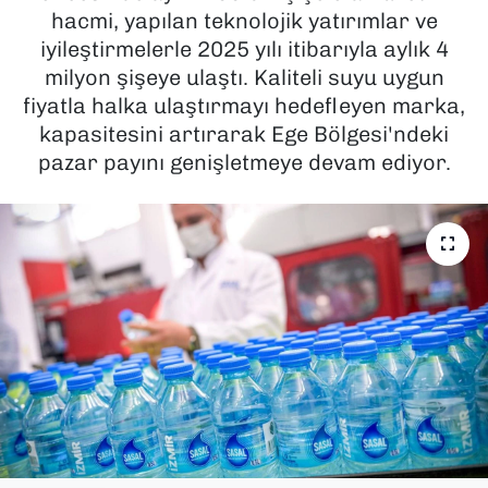
hacmi, yapılan teknolojik yatırımlar ve
SAĞLIK
iyileştirmelerle 2025 yılı itibarıyla aylık 4
milyon şişeye ulaştı. Kaliteli suyu uygun
SPOR
fiyatla halka ulaştırmayı hedefleyen marka,
kapasitesini artırarak Ege Bölgesi'ndeki
TEKNOLOJİ
pazar payını genişletmeye devam ediyor.
YAŞAM
YEREL YÖNETİMLER