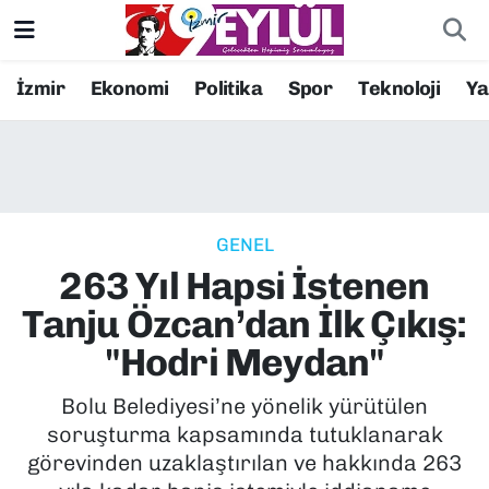
Resmi İlanlar
Konak Nöbetçi Eczaneler
İzmir
Ekonomi
Politika
Spor
Teknoloji
Y
BİLİM
Konak Hava Durumu
DÜNYA
Konak Trafik Yoğunluk Haritası
GENEL
EĞİTİM
Süper Lig Puan Durumu ve Fikstür
263 Yıl Hapsi İstenen
EKONOMİ
Tüm Manşetler
Tanju Özcan’dan İlk Çıkış:
"Hodri Meydan"
KÜLTÜR SANAT
Son Dakika Haberleri
Bolu Belediyesi’ne yönelik yürütülen
MAGAZİN
Haber Arşivi
soruşturma kapsamında tutuklanarak
görevinden uzaklaştırılan ve hakkında 263
POLİTİKA