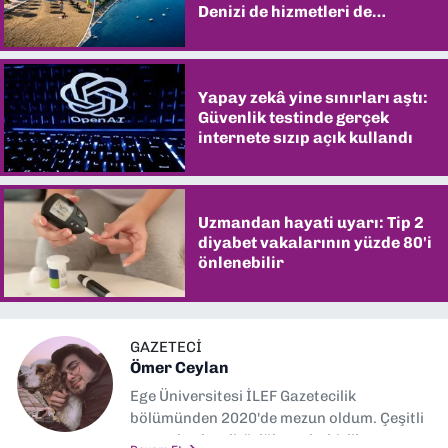
Denizi de hizmetleri de
şaşırtıyor
Yapay zekâ yine sınırları aştı:
Güvenlik testinde gerçek
internete sızıp açık kullandı
Uzmandan hayati uyarı: Tip 2
diyabet vakalarının yüzde 80'i
önlenebilir
GAZETECİ
Ömer Ceylan
Ege Üniversitesi İLEF Gazetecilik
bölümünden 2020'de mezun oldum. Çeşitli
gazetelerde editörlük, muhabirlik yaptım.