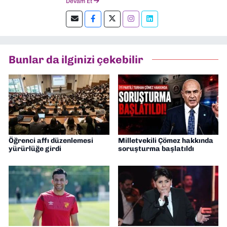
Devam Et
Şu an kültür-sanat muhabirliği ve
editörlük yapıyorum.
Bunlar da ilginizi çekebilir
Öğrenci affı düzenlemesi
Milletvekili Çömez hakkında
yürürlüğe girdi
soruşturma başlatıldı