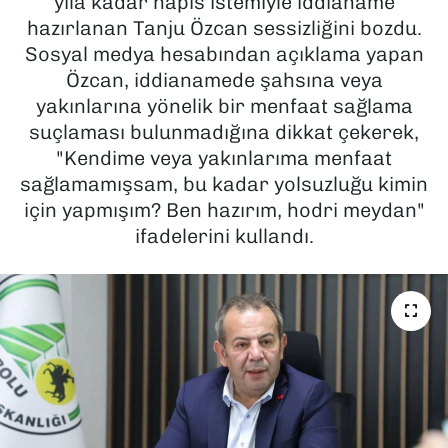
yıla kadar hapis istemiyle iddianame
hazırlanan Tanju Özcan sessizliğini bozdu.
SAĞLIK
Sosyal medya hesabından açıklama yapan
Özcan, iddianamede şahsına veya
SPOR
yakınlarına yönelik bir menfaat sağlama
suçlaması bulunmadığına dikkat çekerek,
TEKNOLOJİ
"Kendime veya yakınlarıma menfaat
sağlamamışsam, bu kadar yolsuzluğu kimin
YAŞAM
için yapmışım? Ben hazırım, hodri meydan"
ifadelerini kullandı.
YEREL YÖNETİMLER