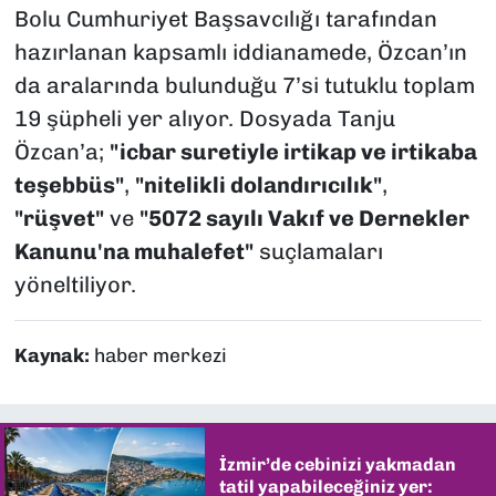
Bolu Cumhuriyet Başsavcılığı tarafından
hazırlanan kapsamlı iddianamede, Özcan’ın
da aralarında bulunduğu 7’si tutuklu toplam
19 şüpheli yer alıyor. Dosyada Tanju
Özcan’a;
"icbar suretiyle irtikap ve irtikaba
teşebbüs"
,
"nitelikli dolandırıcılık"
,
"rüşvet"
ve
"5072 sayılı Vakıf ve Dernekler
Kanunu'na muhalefet"
suçlamaları
yöneltiliyor.
Kaynak:
haber merkezi
İzmir’de cebinizi yakmadan
tatil yapabileceğiniz yer: