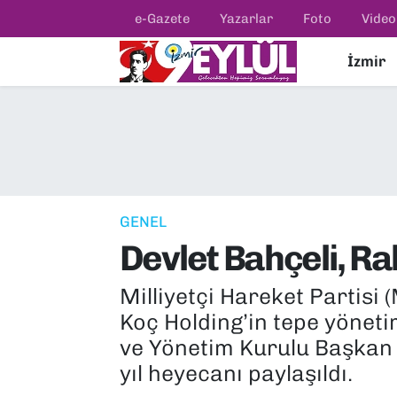
e-Gazete
Yazarlar
Foto
Video
İzmir
Resmi İlanlar
Konak Nöbetçi Eczaneler
BİLİM
Konak Hava Durumu
DÜNYA
Konak Trafik Yoğunluk Haritası
EĞİTİM
Süper Lig Puan Durumu ve Fikstür
GENEL
Devlet Bahçeli, Rah
EKONOMİ
Tüm Manşetler
Milliyetçi Hareket Partisi
KÜLTÜR SANAT
Son Dakika Haberleri
Koç Holding’in tepe yönet
MAGAZİN
Haber Arşivi
ve Yönetim Kurulu Başkan V
yıl heyecanı paylaşıldı.
POLİTİKA