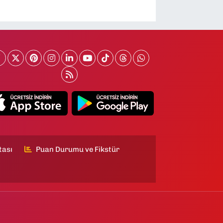
tası
Puan Durumu ve Fikstür