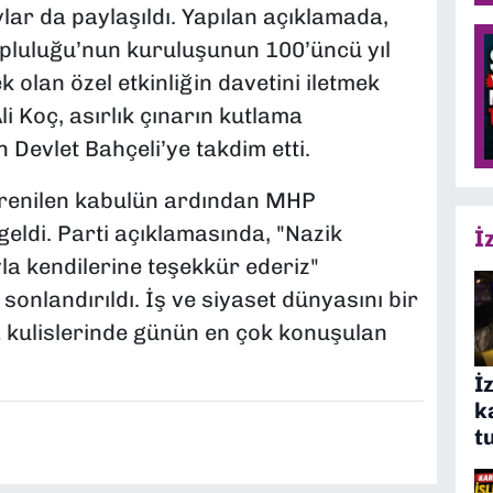
lar da paylaşıldı. Yapılan açıklamada,
opluluğu’nun kuruluşunun 100’üncü yıl
olan özel etkinliğin davetini iletmek
li Koç, asırlık çınarın kutlama
 Devlet Bahçeli’ye takdim etti.
ğrenilen kabulün ardından MHP
eldi. Parti açıklamasında, "Nazik
İ
yla kendilerine teşekkür ederiz"
 sonlandırıldı. İş ve siyaset dünyasını bir
 kulislerinde günün en çok konuşulan
İ
k
t