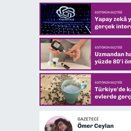
EDITÖRÜN SEÇTIĞI
Yapay zekâ yi
gerçek intern
EDITÖRÜN SEÇTIĞI
Uzmandan hay
yüzde 80'i ön
EDITÖRÜN SEÇTIĞI
Türkiye'de k
evlerde gerç
GAZETECİ
Ömer Ceylan