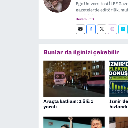
Ege Üniversitesi İLEF Gaz
gazetelerde editörlük, muh
editörlük yapıyorum.
Devam Et
Bunlar da ilginizi çekebilir
Araçta katliam: 1 ölü 1
İzmir’de
yaralı
hızlandı