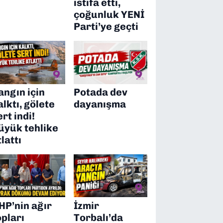
istifa etti,
çoğunluk YENİ
Parti’ye geçti
angın için
Potada dev
alktı, gölete
dayanışma
ert indi!
üyük tehlike
tlattı
HP’nin ağır
İzmir
opları
Torbalı’da