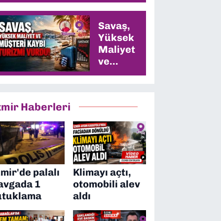
Savaş,
Yüksek
Maliyet
ve
Müşteri
Kaybı
Turizmi
zmir Haberleri
Vurdu
zmir'de palalı
Klimayı açtı,
avgada 1
otomobili alev
utuklama
aldı