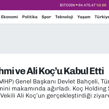
DOLAR
47,5971
%0.05
EURO
55,1336
%0.18
Ekonomi
Politika
Spor
Teknoloji
Yaşam
Türkiy
STERLİN
64,2534
%0.22
GRAM ALTIN
6527.85
%0.54
BİST100
13.703
%11
mi ve Ali Koç’u Kabul Etti
 (MHP) Genel Başkanı Devlet Bahçeli, Tü
imini makamında ağırladı. Koç Holding
ekili Ali Koç’un gerçekleştirdiği ziya