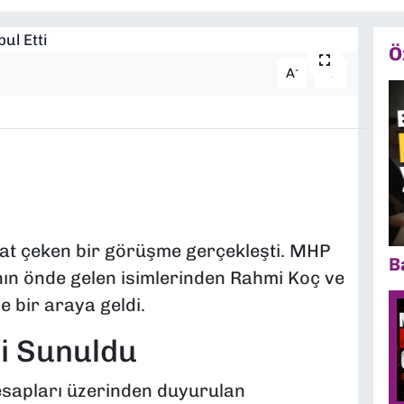
Ö
-
+
A
A
at çeken bir görüşme gerçekleşti. MHP
B
ının önde gelen isimlerinden Rahmi Koç ve
e bir araya geldi.
ti Sunuldu
sapları üzerinden duyurulan