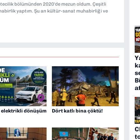
etecilik bölümünden 2020'de mezun oldum. Çeşitli
abirlik yaptım. Şu an kültür-sanat muhabirliği ve
Y
k
s
B
a
 elektrikli dönüşüm
Dört katlı bina çöktü!
C
t