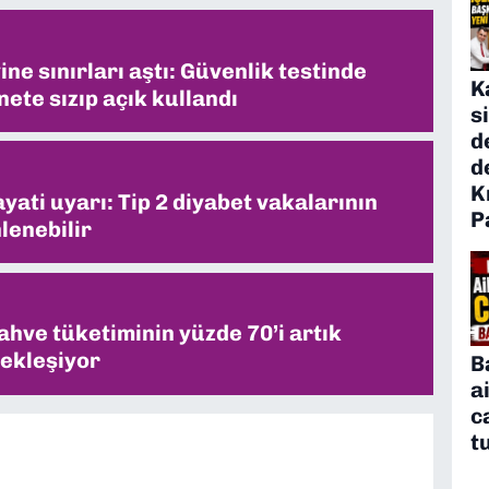
ne sınırları aştı: Güvenlik testinde
K
ete sızıp açık kullandı
s
d
d
K
ati uyarı: Tip 2 diyabet vakalarının
P
lenebilir
ahve tüketiminin yüzde 70’i artık
ekleşiyor
B
a
c
t