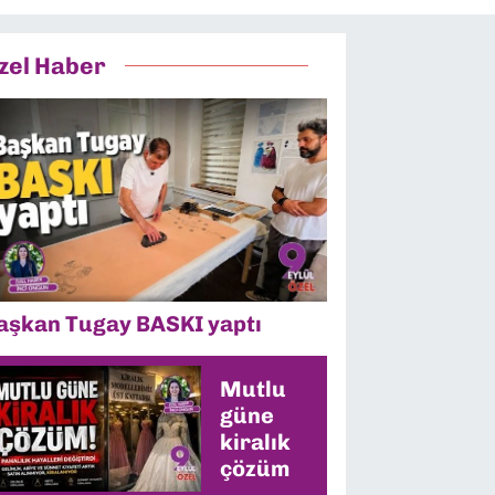
zel Haber
aşkan Tugay BASKI yaptı
Mutlu
güne
kiralık
çözüm