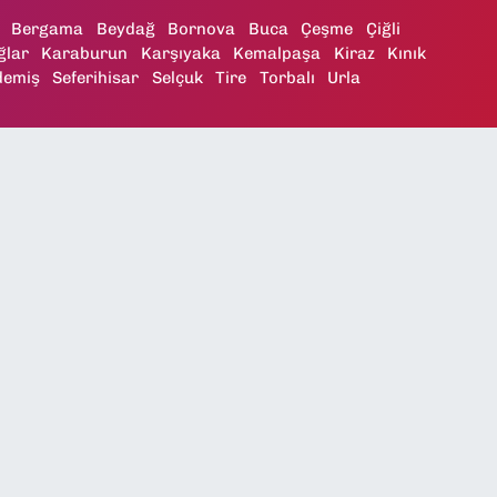
Bergama
Beydağ
Bornova
Buca
Çeşme
Çiğli
ğlar
Karaburun
Karşıyaka
Kemalpaşa
Kiraz
Kınık
demiş
Seferihisar
Selçuk
Tire
Torbalı
Urla