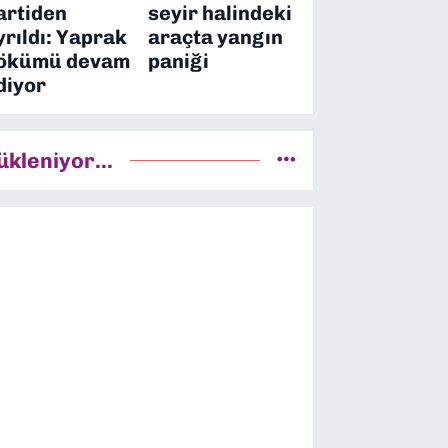
artiden
seyir halindeki
yrıldı: Yaprak
araçta yangın
ökümü devam
paniği
diyor
ükleniyor...