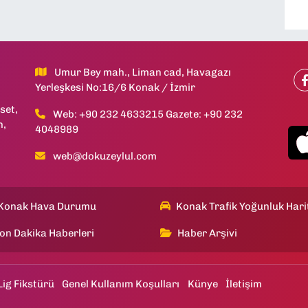
Umur Bey mah., Liman cad, Havagazı
Yerleşkesi No:16/6 Konak / İzmir
set,
Web: +90 232 4633215 Gazete: +90 232
h,
4048989
web@dokuzeylul.com
Konak Hava Durumu
Konak Trafik Yoğunluk Hari
on Dakika Haberleri
Haber Arşivi
Lig Fikstürü
Genel Kullanım Koşulları
Künye
İletişim