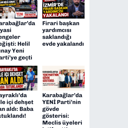
arabağlar’da
Firari başkan
iyasi
yardımcısı
engeler
saklandığı
eğişti: Helil
evde yakalandı
ınay Yeni
arti’ye geçti
ayraklı’da
Karabağlar’da
ile içi dehşet
YENİ Parti’nin
an aldı: Baba
gövde
utuklandı!
gösterisi:
Meclis üyeleri