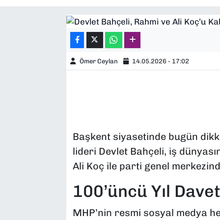
SAĞLIK
SPOR
Ömer Ceylan
14.05.2026 - 17:02
TEKNOLOJİ
YAŞAM
YEREL YÖNETİMLER
Başkent siyasetinde bugün dikk
lideri Devlet Bahçeli, iş dünyas
Ali Koç ile parti genel merkezind
100’üncü Yıl Dave
MHP’nin resmi sosyal medya he