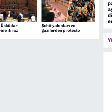
p
a
d
e
 Üsküdar
Şehit yakınları ve
ine itiraz
gazilerden protesto
Y