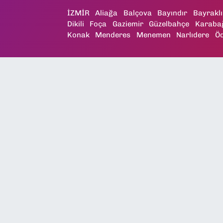
İZMİR
Aliağa
Balçova
Bayındır
Bayraklı
Dikili
Foça
Gaziemir
Güzelbahçe
Karaba
Konak
Menderes
Menemen
Narlıdere
Ö