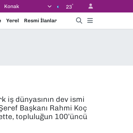
°
Konak
23
e
Yerel
Resmi İlanlar
rk iş dünyasının dev ismi
 Şeref Başkanı Rahmi Koç
rette, topluluğun 100’üncü