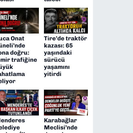
uca Onat
Tire’de traktör
üneli’nde
kazası: 65
ona doğru:
yaşındaki
zmir trafiğine
sürücü
üyük
yaşamını
ahatlama
yitirdi
eliyor
enderes
Karabağlar
elediye
Meclisi’nde