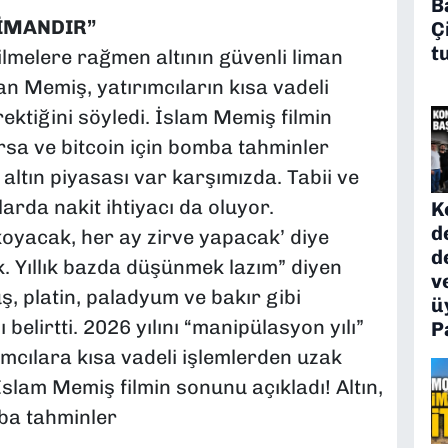
B
LİMANDIR”
Ç
t
melere rağmen altının güvenli liman
n Memiş, yatırımcıların kısa vadeli
ktiğini söyledi. İslam Memiş filmin
orsa ve bitcoin için bomba tahminler
 altın piyasası var karşımızda. Tabii ve
arda nakit ihtiyacı da oluyor.
K
d
koyacak, her ay zirve yapacak’ diye
d
k. Yıllık bazda düşünmek lazım” diyen
v
, platin, paladyum ve bakır gibi
ü
elirtti. 2026 yılını “manipülasyon yılı”
P
mcılara kısa vadeli işlemlerden uzak
slam Memiş filmin sonunu açıkladı! Altın,
mba tahminler