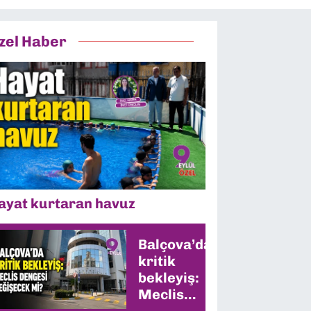
zel Haber
ayat kurtaran havuz
Balçova’da
kritik
bekleyiş:
Meclis
dengesi