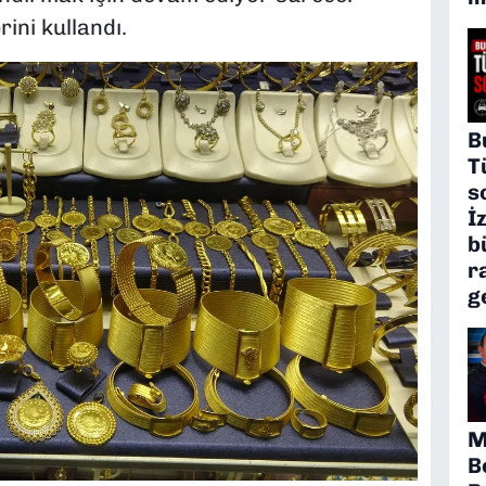
rini kullandı.
B
T
s
İ
b
r
g
M
B