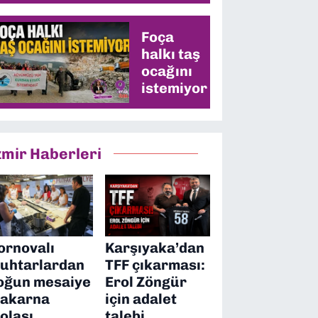
değişecek
mi?
Foça
halkı taş
ocağını
istemiyor
zmir Haberleri
ornovalı
Karşıyaka’dan
uhtarlardan
TFF çıkarması:
oğun mesaiye
Erol Zöngür
akarna
için adalet
olası
talebi