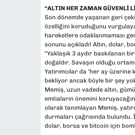
“ALTIN HER ZAMAN GÜVENLİ 
Son dönemde yaşanan geri çekil
özelliğini koruduğunu vurgulaya
hareketlere odaklanmaması gere
sonunu açıkladı! Altın, dolar, b
“Yaklaşık 3 aydır baskılanan bir
doğaldır. Savaşın olduğu ortaml
Yatırımcılar da ‘her ay üzerine 
bekliyor ancak böyle bir şey yo
Memiş, uzun vadede altın, gümüş
emtiaların önemini koruyacağını b
olarak tanımlayan Memiş, yatırı
durmaları çağrısında bulundu. İ
dolar, borsa ve bitcoin için bo