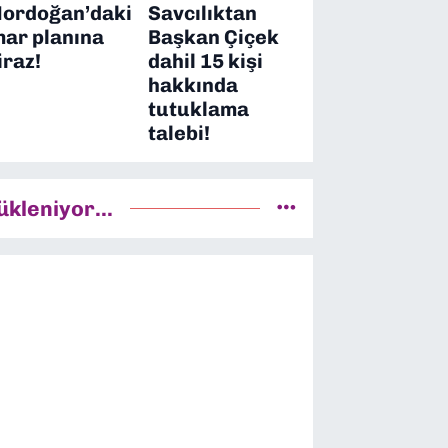
ordoğan’daki
Savcılıktan
mar planına
Başkan Çiçek
iraz!
dahil 15 kişi
hakkında
tutuklama
talebi!
ükleniyor...