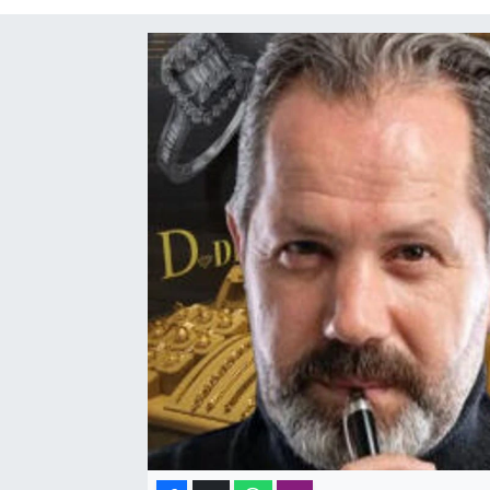
SAĞLIK
SPOR
TEKNOLOJİ
YAŞAM
YEREL YÖNETİMLER