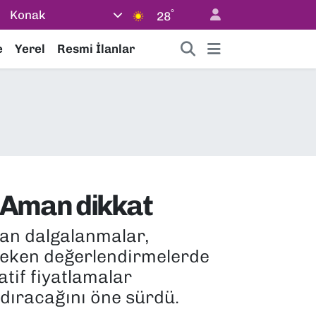
°
Konak
28
e
Yerel
Resmi İlanlar
; Aman dikkat
an dalgalanmalar,
 çeken değerlendirmelerde
tif fiyatlamalar
ndıracağını öne sürdü.