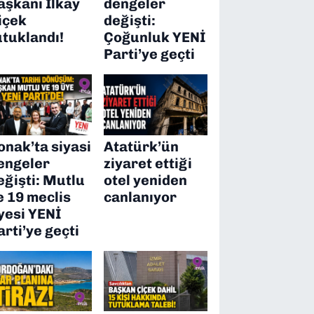
aşkanı İlkay
dengeler
içek
değişti:
utuklandı!
Çoğunluk YENİ
Parti’ye geçti
onak’ta siyasi
Atatürk’ün
engeler
ziyaret ettiği
eğişti: Mutlu
otel yeniden
e 19 meclis
canlanıyor
yesi YENİ
arti’ye geçti