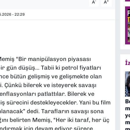
-
+
A
A
.2026 - 22:29
Memiş “Bir manipülasyon piyasası
İ
r gün düşüş... Tabii ki petrol fiyatları
lince bütün gelişmiş ve gelişmekte olan
i. Çünkü bilerek ve isteyerek savaşı
enflasyonları patlattılar. Bilerek ve
B
iş sürecini destekleyecekler. Yani bu film
m
onlanacak” dedi. Tarafların savaşı sona
y
ını belirten Memiş, “Her iki taraf, her üç
m
mandırmak için devam ediyor sürece.
m