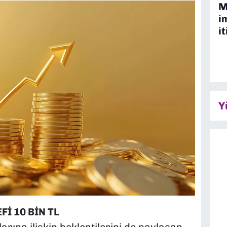
M
i
it
Y
İ 10 BİN TL