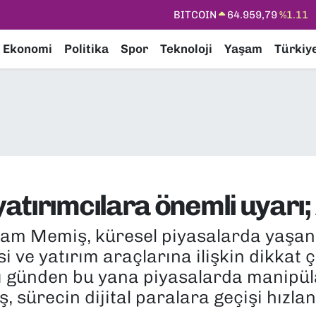
DOLAR
47,7436
%0.18
EURO
55,2510
%0.32
Ekonomi
Politika
Spor
Teknoloji
Yaşam
Türkiy
STERLİN
64,4811
%0.38
GRAM ALTIN
6660.55
%0.03
BİST100
13.779
%-14
BITCOIN
64.959,79
%1.11
atırımcılara önemli uyarı
lam Memiş, küresel piyasalarda yaşan
i ve yatırım araçlarına ilişkin dikkat
ı günden bu yana piyasalarda manipüla
sürecin dijital paralara geçişi hızla