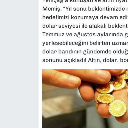
Yeniçağ'a konuşan ve altın fiyatl
Memiş, “Yıl sonu beklentimizde 
hedefimizi korumaya devam ediy
dolar seviyesi ile alakalı bekle
Temmuz ve ağustos aylarında gra
yerleşebileceğini belirten uzman 
dolar bandının gündemde olduğun
sonunu açıkladı! Altın, dolar, b