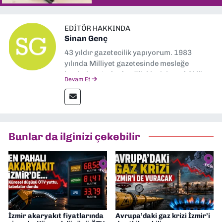
EDITÖR HAKKINDA
Sinan Genç
43 yıldır gazetecilik yapıyorum. 1983
yılında Milliyet gazetesinde mesleğe
başladım. Ardından Türkiye’nin en köklü
Devam Et
gazetelerinden Yeni Asır’da 36 yıl boyunca
muhabir, editör, müdür yardımcısı ve spor
müdürü olarak görev yaptım. Ayrıca Yeni
Asır TV’de 7 yıl boyunca programlar
hazırlayıp sundum. Şu anda Dokuz Eylül
Bunlar da ilginizi çekebilir
Gazetesi'nde editörlük yapıyorum
İzmir akaryakıt fiyatlarında
Avrupa’daki gaz krizi İzmir’i