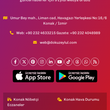
Umur Bey mah., Liman cad, Havagazı Yerleşkesi No:16/6
Konak / İzmir
Web: +90 232 4633215 Gazete: +90 232 4048989
web@dokuzeylul.com
Konak Nöbetçi
Konak Hava Durumu
Eczaneler