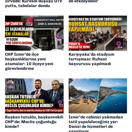
zirvede: Küresel düşüşü ÖTV
de etkileyebilir
yuttu, tabelalar dondu
CHP İzmir’de ilçe
Karşıyaka’da stadyum
başkanlıklarına yeni
tartışması: Ruhsat
atamalar: 10 ilçeye yeni
başvurusu yapılmadı
görevlendirme
Başkan tutuklu, başkanvekili
İzmir’de cebinizi yakmadan
CHP’de: Meclis çoğunluğu
tatil yapabileceğiniz yer:
kimde?
Denizi de hizmetleri de
şaşırtıyor