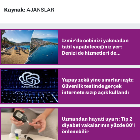
Kaynak:
AJANSLAR
İzmir’de cebinizi yakmadan
tatil yapabileceğiniz yer:
Denizi de hizmetleri de
şaşırtıyor
Yapay zekâ yine sınırları aştı:
Güvenlik testinde gerçek
internete sızıp açık kullandı
Uzmandan hayati uyarı: Tip 2
diyabet vakalarının yüzde 80'i
önlenebilir