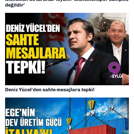
değildir'
Deniz Yücel'den sahte mesajlara tepki!