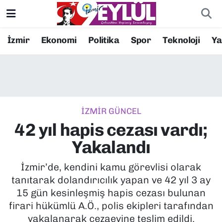
Resmi İlanlar
Konak Nöbetçi Eczaneler
İzmir
Ekonomi
Politika
Spor
Teknoloji
Y
BİLİM
Konak Hava Durumu
DÜNYA
Konak Trafik Yoğunluk Haritası
İZMİR GÜNCEL
EĞİTİM
Süper Lig Puan Durumu ve Fikstür
42 yıl hapis cezası vardı;
EKONOMİ
Tüm Manşetler
Yakalandı
KÜLTÜR SANAT
Son Dakika Haberleri
İzmir’de, kendini kamu görevlisi olarak
tanıtarak dolandırıcılık yapan ve 42 yıl 3 ay
MAGAZİN
Haber Arşivi
15 gün kesinleşmiş hapis cezası bulunan
firari hükümlü A.Ö., polis ekipleri tarafından
POLİTİKA
yakalanarak cezaevine teslim edildi.