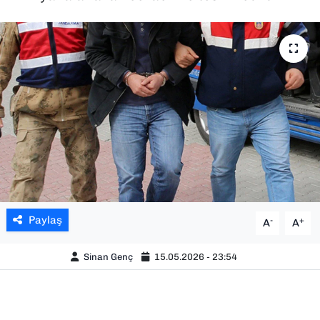
SAĞLIK
SPOR
TEKNOLOJİ
YAŞAM
YEREL YÖNETİMLER
Paylaş
-
+
A
A
Sinan Genç
15.05.2026 - 23:54