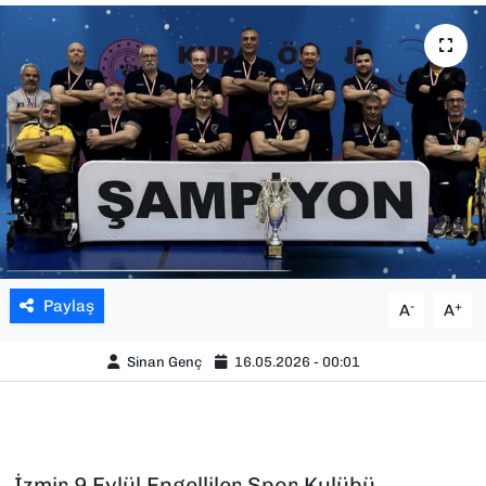
SAĞLIK
SPOR
TEKNOLOJİ
YAŞAM
YEREL YÖNETİMLER
Paylaş
-
+
A
A
Sinan Genç
16.05.2026 - 00:01
İzmir 9 Eylül Engelliler Spor Kulübü,