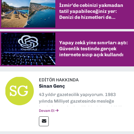
İzmir’de cebinizi yakmadan
tatil yapabileceğiniz yer:
Denizi de hizmetleri de
şaşırtıyor
Yapay zekâ yine sınırları aştı:
Güvenlik testinde gerçek
internete sızıp açık kullandı
EDITÖR HAKKINDA
Sinan Genç
43 yıldır gazetecilik yapıyorum. 1983
yılında Milliyet gazetesinde mesleğe
başladım. Ardından Türkiye’nin en köklü
Devam Et
gazetelerinden Yeni Asır’da 36 yıl boyunca
muhabir, editör, müdür yardımcısı ve spor
müdürü olarak görev yaptım. Ayrıca Yeni