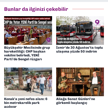
Asır TV’de 7 yıl boyunca programlar
hazırlayıp sundum. Şu anda Dokuz Eylül
Bunlar da ilginizi çekebilir
Gazetesi'nde editörlük yapıyorum
Büyükşehir Meclisinde grup
İzmir’de 30 Ağustos’ta toplu
hareketliliği: CHP başkan
ulaşıma yüzde 50 indirim
vekilini belirledi, YENİ
Parti’de Sengel rüzgarı
Konak’a yeni nefes alanı: 6
Aliağa Sanat Günleri’ne
bin metrekarelik park
görkemli başlangıç
açılıyor