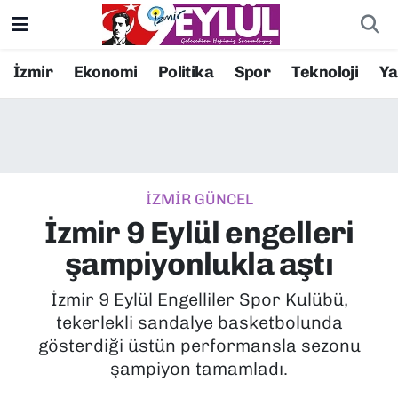
Resmi İlanlar
Konak Nöbetçi Eczaneler
İzmir
Ekonomi
Politika
Spor
Teknoloji
Y
BİLİM
Konak Hava Durumu
DÜNYA
Konak Trafik Yoğunluk Haritası
İZMİR GÜNCEL
EĞİTİM
Süper Lig Puan Durumu ve Fikstür
İzmir 9 Eylül engelleri
EKONOMİ
Tüm Manşetler
şampiyonlukla aştı
KÜLTÜR SANAT
Son Dakika Haberleri
İzmir 9 Eylül Engelliler Spor Kulübü,
tekerlekli sandalye basketbolunda
MAGAZİN
Haber Arşivi
gösterdiği üstün performansla sezonu
şampiyon tamamladı.
POLİTİKA