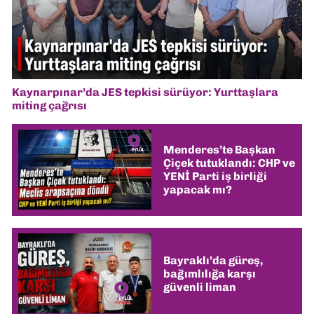
Kaynarpınar’da JES tepkisi sürüyor: Yurttaşlara
miting çağrısı
Menderes’te Başkan
Çiçek tutuklandı: CHP ve
YENİ Parti iş birliği
yapacak mı?
Bayraklı’da güreş,
bağımlılığa karşı
güvenli liman