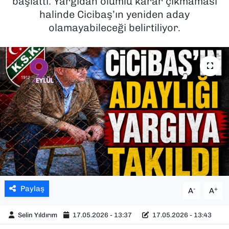
başlattı. Yargıdan olumlu karar çıkmaması
halinde Cicibaş’ın yeniden aday
SAĞLIK
olamayabileceği belirtiliyor.
SPOR
TEKNOLOJİ
YAŞAM
YEREL YÖNETİMLER
Paylaş
-
+
A
A
Selin Yıldırım
17.05.2026 - 13:37
17.05.2026 - 13:43