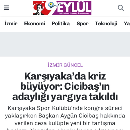
Resmi İlanlar
Konak Nöbetçi Eczaneler
İzmir
Ekonomi
Politika
Spor
Teknoloji
Y
BİLİM
Konak Hava Durumu
DÜNYA
Konak Trafik Yoğunluk Haritası
İZMİR GÜNCEL
EĞİTİM
Süper Lig Puan Durumu ve Fikstür
Karşıyaka’da kriz
EKONOMİ
Tüm Manşetler
büyüyor: Cicibaş’ın
adaylığı yargıya takıldı
KÜLTÜR SANAT
Son Dakika Haberleri
Karşıyaka Spor Kulübü’nde kongre süreci
MAGAZİN
Haber Arşivi
yaklaşırken Başkan Aygün Cicibaş hakkında
verilen ceza kulüpte yeni bir tartışma
POLİTİKA