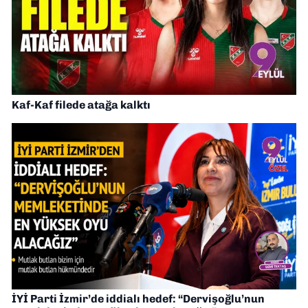
Kaf-Kaf filede atağa kalktı
İYİ Parti İzmir’de iddialı hedef: “Dervişoğlu’nun