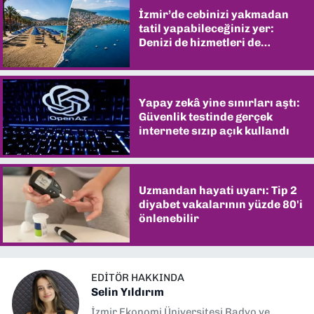
İzmir’de cebinizi yakmadan
tatil yapabileceğiniz yer:
Denizi de hizmetleri de
şaşırtıyor
Yapay zekâ yine sınırları aştı:
Güvenlik testinde gerçek
internete sızıp açık kullandı
Uzmandan hayati uyarı: Tip 2
diyabet vakalarının yüzde 80'i
önlenebilir
EDITÖR HAKKINDA
Selin Yıldırım
İzmir Ekonomi Üniversitesi Radyo ve