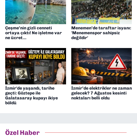
Çeşme’nin gizli cenneti
Menemen’de taraftar isyanı:
ortaya çıktı! Ne işletme var
'Menemenspor sahipsiz
ne ücret…
değildir'
İzmir'de yaşandı, tarihe
İzmir’de elektrikler ne zaman
geçti: Göztepe ile
gelecek? 7 Ağustos kesinti
Galatasaray kupayı ikiye
noktaları belli oldu
böldü
Özel Haber