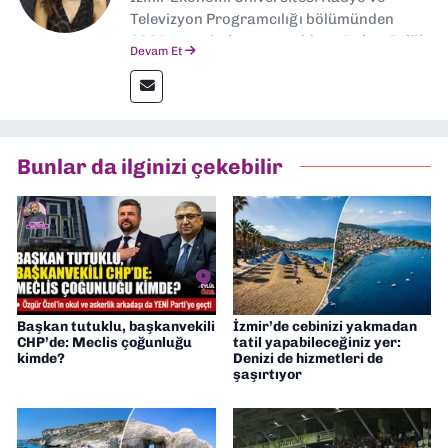
Televizyon Programcılığı bölümünden
2024 senesinde mezun oldum. Dokuz Eylül
Devam Et
Gazetesi'nde spor yazarlığı yaparken,
editörlük görevini de üstleniyorum.
Bunlar da ilginizi çekebilir
Başkan tutuklu, başkanvekili
İzmir’de cebinizi yakmadan
CHP’de: Meclis çoğunluğu
tatil yapabileceğiniz yer:
kimde?
Denizi de hizmetleri de
şaşırtıyor