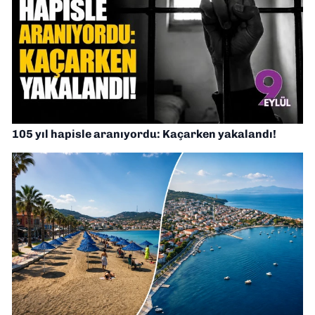
105 yıl hapisle aranıyordu: Kaçarken yakalandı!