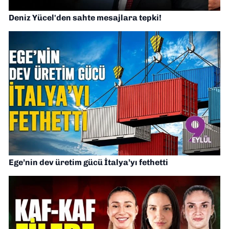
Deniz Yücel'den sahte mesajlara tepki!
Ege’nin dev üretim gücü İtalya’yı fethetti