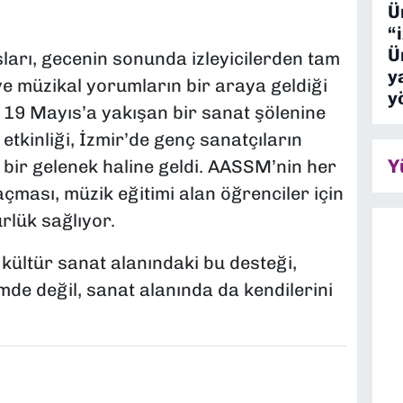
Ü
“
Ü
arı, gecenin sonunda izleyicilerden tam
y
ve müzikal yorumların bir araya geldiği
y
19 Mayıs’a yakışan bir sanat şölenine
etkinliği, İzmir’de genç sanatçıların
Y
bir gelenek haline geldi. AASSM’nin her
çması, müzik eğitimi alan öğrenciler için
lük sağlıyor.
 kültür sanat alanındaki bu desteği,
mde değil, sanat alanında da kendilerini