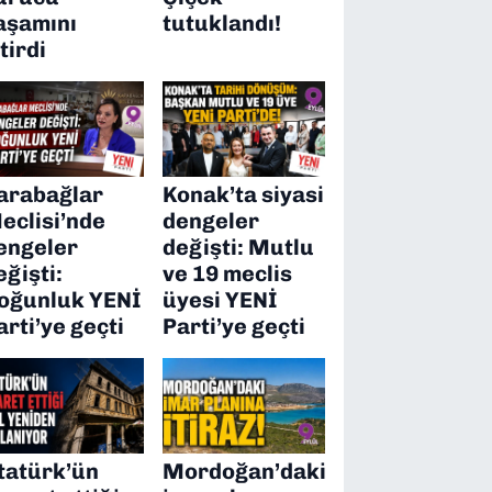
aşamını
tutuklandı!
itirdi
arabağlar
Konak’ta siyasi
eclisi’nde
dengeler
engeler
değişti: Mutlu
eğişti:
ve 19 meclis
oğunluk YENİ
üyesi YENİ
arti’ye geçti
Parti’ye geçti
tatürk’ün
Mordoğan’daki