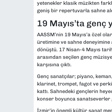
yetenekler klasik müzikten far
geniş bir repertuvarla sahne ald
19 Mayıs’ta genç 
AASSM’nin 19 Mayıs’a özel olara
üretimine ve sahne deneyimine 
dönüştü. 17 Nisan-4 Mayıs tari
arasından seçilen genç müzisye
karşısına çıktı.
Genç sanatçılar; piyano, keman, v
klarinet, trompet, fagot ve pe
kattı. Sahnedeki gençlerin heyec
konser boyunca sanatseverler ge
İzmir’in önemli kültür sanat me