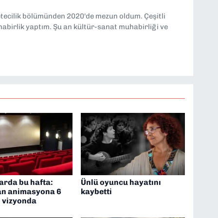
etecilik bölümünden 2020'de mezun oldum. Çeşitli
abirlik yaptım. Şu an kültür-sanat muhabirliği ve
arda bu hafta:
Ünlü oyuncu hayatını
n animasyona 6
kaybetti
m vizyonda