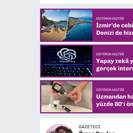
EDITÖRÜN SEÇTIĞI
İzmir’de ceb
Denizi de hiz
EDITÖRÜN SEÇTIĞI
Yapay zekâ yi
gerçek intern
EDITÖRÜN SEÇTIĞI
Uzmandan hay
yüzde 80'i ön
GAZETECİ