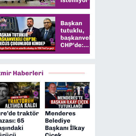
Başkan
tutuklu,
başkanvekili
CHP’de:
Meclis
çoğunluğu
kimde?
zmir Haberleri
ire’de traktör
Menderes
azası: 65
Belediye
aşındaki
Başkanı İlkay
ürücü
Çiçek