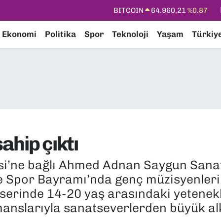
DOLAR
47,7436
%0.18
EURO
55,2510
%0.32
Ekonomi
Politika
Spor
Teknoloji
Yaşam
Türkiy
STERLİN
64,4811
%0.38
GRAM ALTIN
6648.99
%2.59
BİST100
13.779
%-14
ahip çıktı
esi’ne bağlı Ahmed Adnan Saygun Sana
e Spor Bayramı’nda genç müzisyenleri
serinde 14-20 yaş arasındaki yetenekle
nslarıyla sanatseverlerden büyük alkı