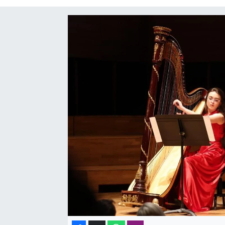
SAĞLIK
SPOR
TEKNOLOJİ
YAŞAM
YEREL YÖNETİMLER