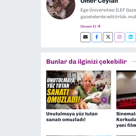
Ömer Ceylan
Ege Üniversitesi İLEF Gaz
gazetelerde editörlük, muh
editörlük yapıyorum.
Devam Et
Bunlar da ilginizi çekebilir
Unutulmaya yüz tutan
Sinemal
sanatı omuzladı!
Korkuda
yeni fil