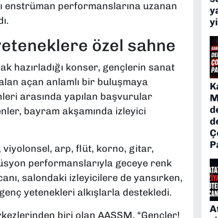
klı enstrüman performanslarına uzanan
y
ı.
y
yeteneklere özel sahne
k hazırladığı konser, gençlerin sanat
alan açan anlamlı bir buluşmaya
K
hleri arasında yapılan başvurular
M
d
nler, bayram akşamında izleyici
d
Ç
P
iyolonsel, arp, flüt, korno, gitar,
rküsyon performanslarıyla geceye renk
anı, salondaki izleyicilere de yansırken,
nç yetenekleri alkışlarla destekledi.
A
rkezlerinden biri olan AASSM, “Gençler!