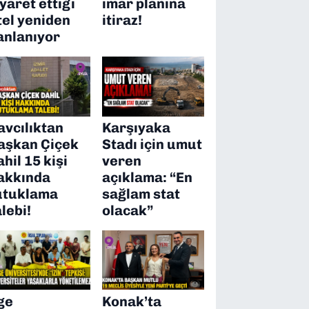
iyaret ettiği
imar planına
tel yeniden
itiraz!
anlanıyor
avcılıktan
Karşıyaka
aşkan Çiçek
Stadı için umut
ahil 15 kişi
veren
akkında
açıklama: “En
utuklama
sağlam stat
alebi!
olacak”
ge
Konak’ta