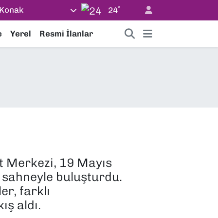
°
Konak
24
e
Yerel
Resmi İlanlar
t Merkezi, 19 Mayıs
 sahneyle buluşturdu.
r, farklı
ş aldı.