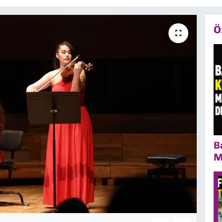
Ö
B
M