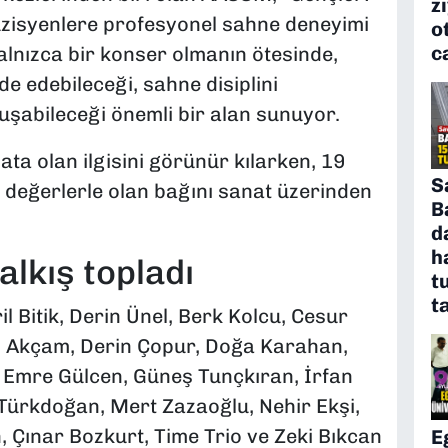
z
üzisyenlere profesyonel sahne deneyimi
o
c
lnızca bir konser olmanın ötesinde,
de edebileceği, sahne disiplini
luşabileceği önemli bir alan sunuyor.
ata olan ilgisini görünür kılarken, 19
S
 değerlerle olan bağını sanat üzerinden
B
d
h
alkış topladı
t
t
 Bitik, Derin Ünel, Berk Kolcu, Cesur
z Akçam, Derin Çopur, Doğa Karahan,
, Emre Gülcen, Güneş Tunçkıran, İrfan
 Türkdoğan, Mert Zazaoğlu, Nehir Ekşi,
 Çınar Bozkurt, Time Trio ve Zeki Bıkcan
E