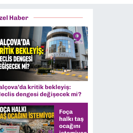
zel Haber
alçova’da kritik bekleyiş:
eclis dengesi değişecek mi?
Foça
halkı taş
ocağını
istemiyor