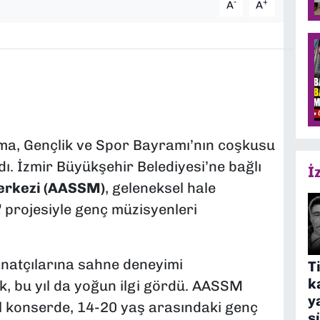
-
+
A
A
ma, Gençlik ve Spor Bayramı’nın coşkusu
. İzmir Büyükşehir Belediyesi’ne bağlı
İ
erkezi (AASSM)
, geleneksel hale
”
projesiyle genç müzisyenleri
anatçılarına sahne deneyimi
T
k
k, bu yıl da yoğun ilgi gördü. AASSM
y
 konserde, 14-20 yaş arasındaki genç
s