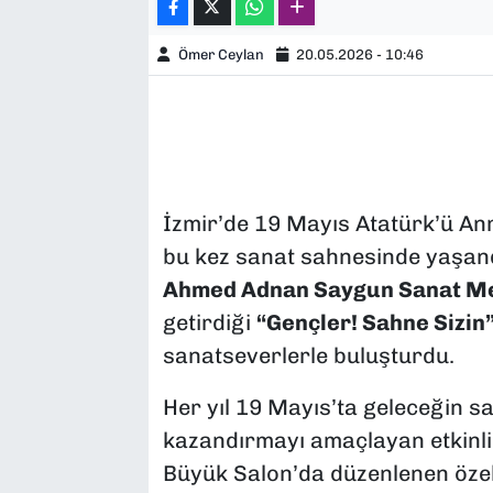
Ömer Ceylan
20.05.2026 - 10:46
İzmir’de 19 Mayıs Atatürk’ü An
bu kez sanat sahnesinde yaşandı
Ahmed Adnan Saygun Sanat M
getirdiği
“Gençler! Sahne Sizin
sanatseverlerle buluşturdu.
Her yıl 19 Mayıs’ta geleceğin s
kazandırmayı amaçlayan etkinli
Büyük Salon’da düzenlenen özel