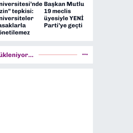
niversitesi’nde
Başkan Mutlu
izin” tepkisi:
19 meclis
niversiteler
üyesiyle YENİ
asaklarla
Parti’ye geçti
önetilemez
ükleniyor...