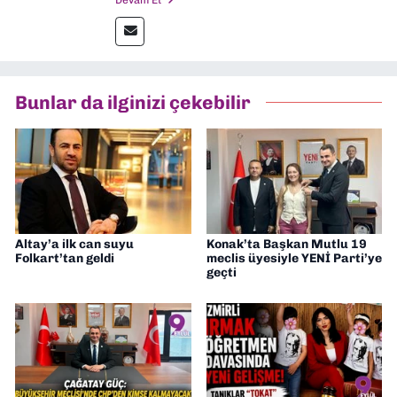
Devam Et
Ardından Ege Üniversitesi'nde “Siyasal
İletişim” üzerine yüksek lisans eğitimimi
tamamladım. Halen aynı anabilim dalında
“İklim Krizi Haberciliği” üzerine doktora
eğitimim sürüyor. 9 Eylül'de “Haber
Bunlar da ilginizi çekebilir
Müdürü” olarak görev almaktayım. Hak
odaklı haberciliğe dair çalışmalar
yapıyorum
Altay’a ilk can suyu
Konak’ta Başkan Mutlu 19
Folkart’tan geldi
meclis üyesiyle YENİ Parti’ye
geçti