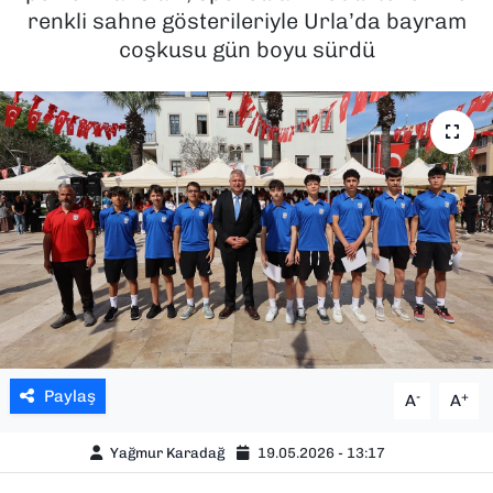
renkli sahne gösterileriyle Urla’da bayram
SAĞLIK
coşkusu gün boyu sürdü
SPOR
TEKNOLOJİ
YAŞAM
YEREL YÖNETİMLER
Paylaş
-
+
A
A
Yağmur Karadağ
19.05.2026 - 13:17