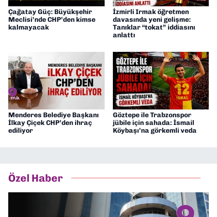
Çağatay Güç: Büyükşehir
İzmirli Irmak öğretmen
Meclisi’nde CHP’den kimse
davasında yeni gelişme:
kalmayacak
Tanıklar “tokat” iddiasını
anlattı
Menderes Belediye Başkanı
Göztepe ile Trabzonspor
İlkay Çiçek CHP’den ihraç
jübile için sahada: İsmail
ediliyor
Köybaşı’na görkemli veda
Özel Haber