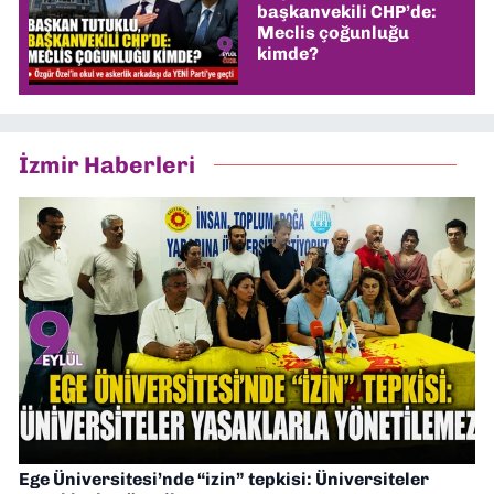
başkanvekili CHP’de:
Meclis çoğunluğu
kimde?
İzmir Haberleri
Ege Üniversitesi’nde “izin” tepkisi: Üniversiteler