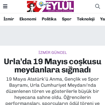
Resmi İlanlar
Konak Nöbetçi Eczaneler
İzmir
Ekonomi
Politika
Spor
Teknoloji
Y
BİLİM
Konak Hava Durumu
DÜNYA
Konak Trafik Yoğunluk Haritası
İZMİR GÜNCEL
EĞİTİM
Süper Lig Puan Durumu ve Fikstür
Urla’da 19 Mayıs coşkusu
EKONOMİ
Tüm Manşetler
meydanlara sığmadı
KÜLTÜR SANAT
Son Dakika Haberleri
19 Mayıs Atatürk’ü Anma, Gençlik ve Spor
Bayramı, Urla Cumhuriyet Meydanı’nda
MAGAZİN
Haber Arşivi
düzenlenen tören ve gösterilerle büyük bir
heyecana sahne oldu. Öğrencilerin
POLİTİKA
performansları, sporcuların ödül töreni ve