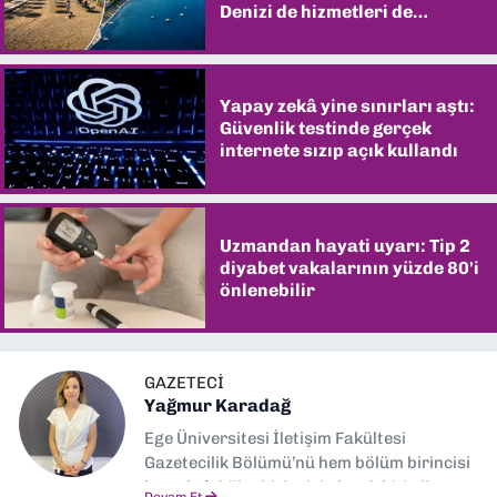
Denizi de hizmetleri de
şaşırtıyor
Yapay zekâ yine sınırları aştı:
Güvenlik testinde gerçek
internete sızıp açık kullandı
Uzmandan hayati uyarı: Tip 2
diyabet vakalarının yüzde 80'i
önlenebilir
GAZETECI
Yağmur Karadağ
Ege Üniversitesi İletişim Fakültesi
Gazetecilik Bölümü’nü hem bölüm birincisi
hem de fakülte birincisi olarak bitirdim.