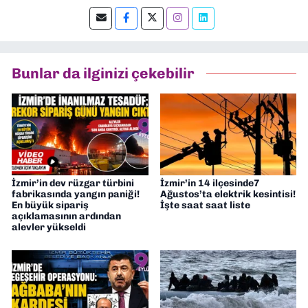
Şu an kültür-sanat muhabirliği ve
editörlük yapıyorum.
Bunlar da ilginizi çekebilir
İzmir’in dev rüzgar türbini
İzmir’in 14 ilçesinde7
fabrikasında yangın paniği!
Ağustos’ta elektrik kesintisi!
En büyük sipariş
İşte saat saat liste
açıklamasının ardından
alevler yükseldi