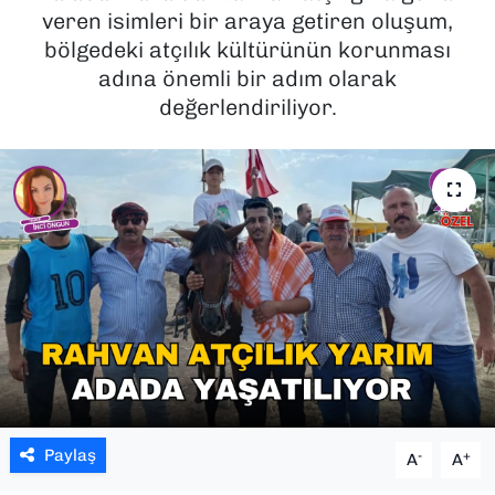
veren isimleri bir araya getiren oluşum,
SAĞLIK
bölgedeki atçılık kültürünün korunması
adına önemli bir adım olarak
SPOR
değerlendiriliyor.
TEKNOLOJİ
YAŞAM
YEREL YÖNETİMLER
Paylaş
-
+
A
A