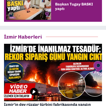
Başkan Tugay BASKI
yaptı
İzmir Haberleri
İzmir’in dev rüzgar türbini fabrikasında yangın