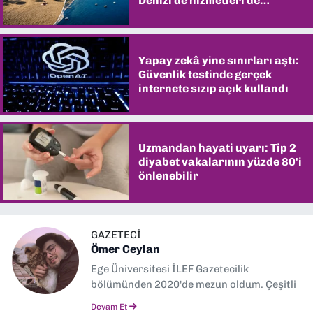
Denizi de hizmetleri de
şaşırtıyor
Yapay zekâ yine sınırları aştı:
Güvenlik testinde gerçek
internete sızıp açık kullandı
Uzmandan hayati uyarı: Tip 2
diyabet vakalarının yüzde 80'i
önlenebilir
GAZETECİ
Ömer Ceylan
Ege Üniversitesi İLEF Gazetecilik
bölümünden 2020'de mezun oldum. Çeşitli
gazetelerde editörlük, muhabirlik yaptım.
Devam Et