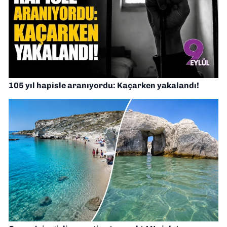
105 yıl hapisle aranıyordu: Kaçarken yakalandı!