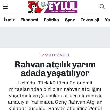
Resmi İlanlar
Konak Nöbetçi Eczaneler
İzmir
Ekonomi
Politika
Spor
Teknoloji
Y
BİLİM
Konak Hava Durumu
DÜNYA
Konak Trafik Yoğunluk Haritası
İZMİR GÜNCEL
EĞİTİM
Süper Lig Puan Durumu ve Fikstür
Rahvan atçılık yarım
EKONOMİ
Tüm Manşetler
adada yaşatılıyor
KÜLTÜR SANAT
Son Dakika Haberleri
Urla’da, Türk kültürünün önemli
miraslarından biri olan rahvan atçılığını
MAGAZİN
Haber Arşivi
yaşatmak ve gelecek nesillere aktarmak
amacıyla “Yarımada Genç Rahvan Atçılar
POLİTİKA
Kulübü” kuruldu. Rahvan atçılığına gönül