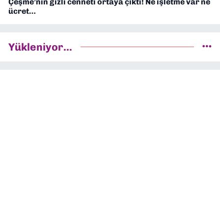
Çeşme’nin gizli cenneti ortaya çıktı! Ne işletme var ne
ücret…
Yükleniyor...