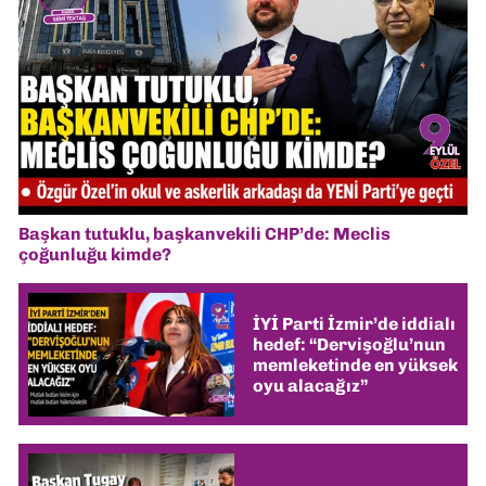
Başkan tutuklu, başkanvekili CHP’de: Meclis
çoğunluğu kimde?
İYİ Parti İzmir’de iddialı
hedef: “Dervişoğlu’nun
memleketinde en yüksek
oyu alacağız”